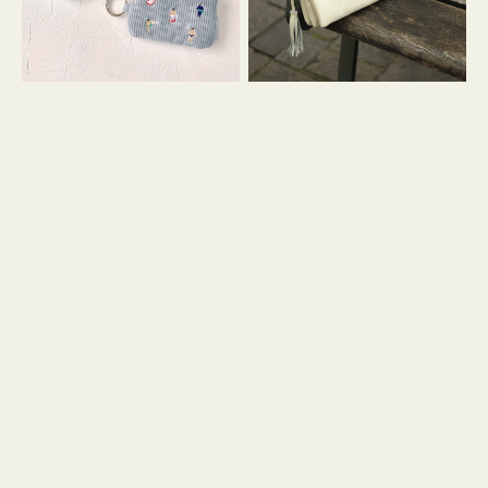
イ
セ
コ
ル
ン
シ
キ
ョ
ー
ル
リ
ダ
ン
ー
グ
付
き