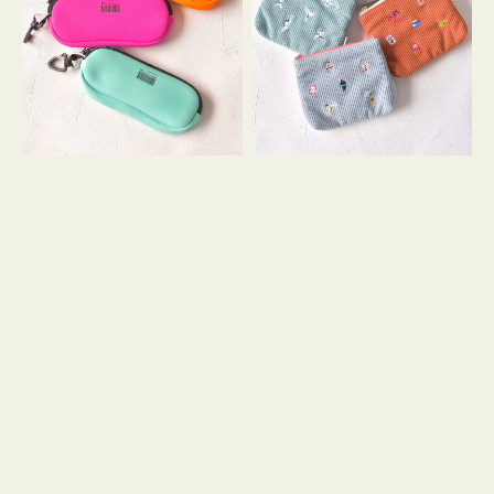
ス
ー
WEEKEND(ER)
ズ
ク
ア
ッ
イ
シ
コ
ョ
ン
ン
テ
ィ
ッ
シ
ュ
ケ
ー
ス
付
き