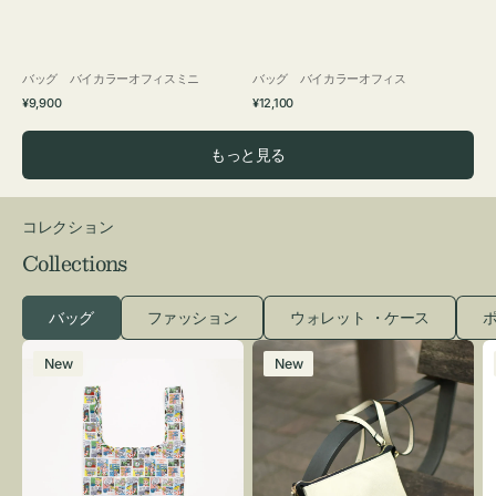
バッグ バイカラーオフィスミニ
バッグ バイカラーオフィス
通
通
¥9,900
¥12,100
常
常
価
価
もっと見る
格
格
コレクション
Collections
バッグ
ファッション
ウォレット ・ケース
ポ
エ
レ
New
New
コ
ザ
バ
ー
ッ
バ
グ
ッ
Ｓ
グ