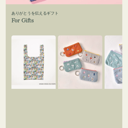
ありがとうを伝えるギフト
For Gifts
エ
ポ
ポ
コ
ー
ー
バ
チ
チ
ッ
ミ
ミ
グ
ニ
ニ
Ｓ
ー
ー
OSAMU
ズ
ズ
GOODS
ア
ア
COMIC
イ
イ
コ
コ
ン
ン
キ
テ
ー
ィ
リ
ッ
ン
シ