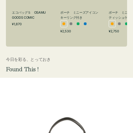
グ
ュ
付
ケ
エコバッグＳ OSAMU
ポーチ ミニーズアイコン
ポーチ ミニー
き
ー
GOODS COMIC
キーリング付き
ティッシュケー
通
ス
¥1,870
オ
グ
グ
ブ
オ
グ
グ
常
付
通
通
¥2,530
¥2,750
レ
レ
リ
ル
レ
レ
リ
価
常
常
き
格
ン
ー
ー
ー
ン
ー
ー
価
価
ジ
ン
ジ
ン
格
格
今日を彩る、とっておき
Found This !