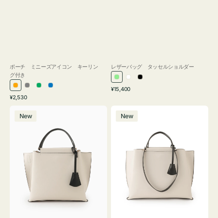
ポーチ ミニーズアイコン キーリン
レザーバッグ タッセルショルダー
グ付き
ラ
ホ
ブ
通
オ
グ
グ
ブ
¥15,400
イ
ワ
ラ
通
常
¥2,530
レ
レ
リ
ル
ト
イ
ッ
常
価
バ
バ
ン
ー
ー
ー
グ
ト
ク
価
格
New
New
ッ
ッ
ジ
ン
格
リ
グ
グ
ー
バ
バ
ン
イ
イ
カ
カ
ラ
ラ
ー
ー
オ
オ
フ
フ
ィ
ィ