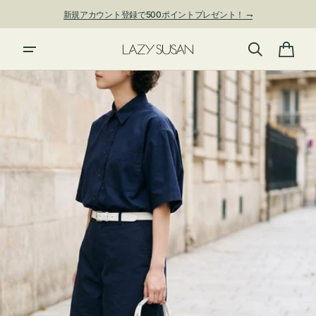
ン
新規アカウント登録で500ポイントプレゼント！ ⇁
ツ
に
進
カ
む
ー
ト