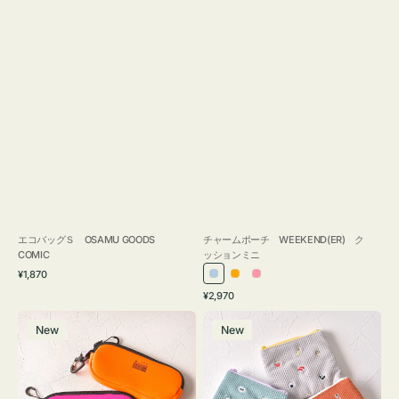
エコバッグＳ OSAMU GOODS
チャームポーチ WEEKEND(ER) ク
COMIC
ッションミニ
通
¥1,870
ラ
オ
ピ
常
通
¥2,970
イ
レ
ン
価
常
グ
ポ
格
ト
ン
ク
価
New
New
ラ
ー
ブ
ジ
格
ス
チ
ル
ケ
ミ
ー
ー
ニ