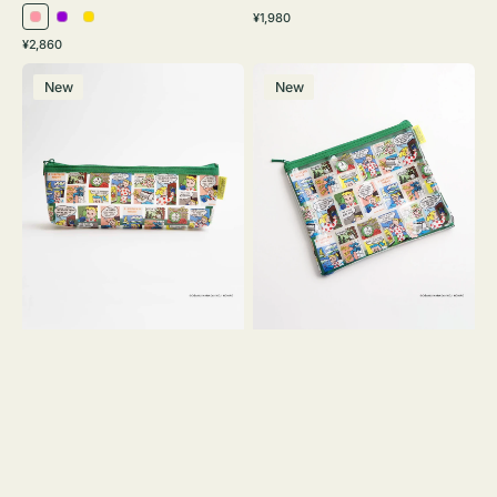
通
¥1,980
ピ
パ
イ
常
通
¥2,860
ン
ー
エ
価
常
ポ
ポ
格
ク
プ
ロ
価
New
New
ー
ー
ル
ー
格
チ
チ
ヨ
フ
コ
ラ
OSAMU
ッ
GOODS
ト
COMIC
OSAMU
GOODS
COMIC