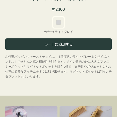
通
¥12,100
常
価
ラ
格
イ
カラー:
ライトグレイ
ト
グ
カートに追加する
レ
イ
お仕事バッグのファーストチョイス。［清潔感のライトグレー＆２サイズハ
ンドル］できちんと感と機能性を叶えます。メイン収納の外に大きなファス
ナーポケットとマグネットポケットを計4つ備え、文房具やガジェットなどお
仕事に必要なアイテムをすぐに取り出せます。マグネットポケットは11インチ
タブレットもはいります。