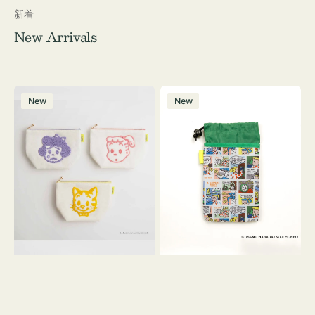
新着
New Arrivals
ポ
ボ
New
New
ー
ト
チ
ル
OSAMU
ケ
GOODS
ー
キ
ス
ャ
OSAMU
ン
GOODS
バ
COMIC
ス
サ
ガ
ラ