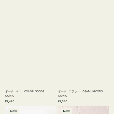
ポーチ ヨコ OSAMU GOODS
ポーチ フラット OSAMU GOODS
COMIC
COMIC
通
通
¥2,420
¥2,640
常
常
エ
チ
価
価
New
New
コ
ャ
格
格