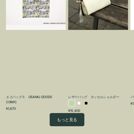
OSAMU
タ
GOODS
ッ
COMIC
セ
ル
シ
ョ
ル
ダ
ー
エコバッグＳ OSAMU GOODS
レザーバッグ タッセルショルダー
バ
COMIC
通
¥1
ラ
ホ
ブ
通
常
¥1,870
通
¥15,400
イ
ワ
ラ
常
価
常
価
格
ト
イ
ッ
もっと見る
価
格
グ
ト
ク
格
リ