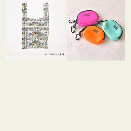
バ
ー
ッ
ム
グ
ポ
Ｓ
ー
OSAMU
チ
GOODS
WEEKEND(ER)
COMIC
ク
ッ
シ
ョ
ン
ミ
ニ