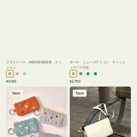
グラスケース WEEKEND(ER) クッ
ポーチ ミニーズアイコン ティッシ
ション
ュケース付き
オ
ピ
ラ
オ
グ
グ
ブ
通
通
¥3,190
¥2,750
レ
ン
イ
レ
レ
リ
ル
常
常
ポ
レ
ン
ク
ト
ン
ー
ー
ー
価
価
New
New
ー
ザ
ジ
ブ
ジ
ン
格
格
チ
ー
ル
ミ
バ
ー
ニ
ッ
ー
グ
ズ
タ
ア
ッ