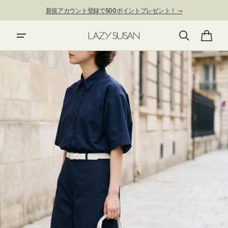
ン
新規アカウント登録で500ポイントプレゼント！ ⇁
ツ
に
進
カ
む
ー
ト