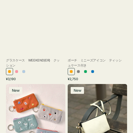
グラスケース WEEKEND(ER) クッ
ポーチ ミニーズアイコン ティッシ
ション
ュケース付き
オ
ピ
ラ
オ
グ
グ
ブ
通
通
¥3,190
¥2,750
レ
ン
イ
レ
レ
リ
ル
常
常
ポ
レ
ン
ク
ト
ン
ー
ー
ー
価
価
New
New
ー
ザ
ジ
ブ
ジ
ン
格
格
チ
ー
ル
ミ
バ
ー
ニ
ッ
ー
グ
ズ
タ
ア
ッ