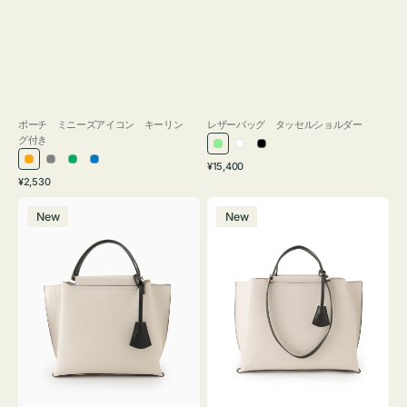
ポーチ ミニーズアイコン キーリン
レザーバッグ タッセルショルダー
グ付き
ラ
ホ
ブ
通
オ
グ
グ
ブ
¥15,400
イ
ワ
ラ
通
常
¥2,530
レ
レ
リ
ル
ト
イ
ッ
常
価
バ
バ
ン
ー
ー
ー
グ
ト
ク
価
格
New
New
ッ
ッ
ジ
ン
格
リ
グ
グ
ー
バ
バ
ン
イ
イ
カ
カ
ラ
ラ
ー
ー
オ
オ
フ
フ
ィ
ィ