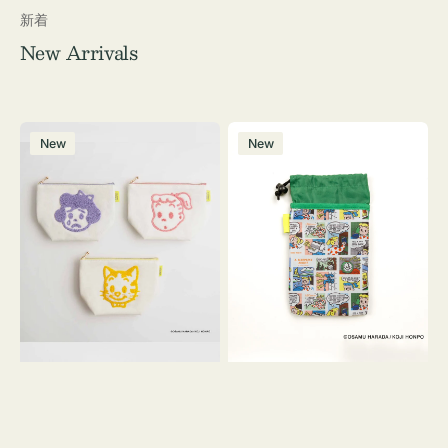
新着
New Arrivals
ポ
ボ
New
New
ー
ト
チ
ル
OSAMU
ケ
GOODS
ー
キ
ス
ャ
OSAMU
ン
GOODS
バ
COMIC
ス
サ
ガ
ラ