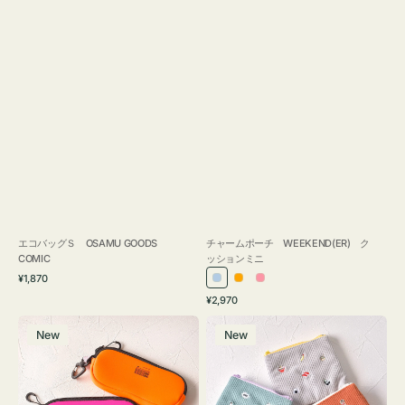
エコバッグＳ OSAMU GOODS
チャームポーチ WEEKEND(ER) ク
COMIC
ッションミニ
通
¥1,870
ラ
オ
ピ
常
通
¥2,970
イ
レ
ン
価
常
グ
ポ
格
ト
ン
ク
価
New
New
ラ
ー
ブ
ジ
格
ス
チ
ル
ケ
ミ
ー
ー
ニ