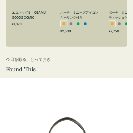
グ
ュ
付
ケ
エコバッグＳ OSAMU
ポーチ ミニーズアイコン
ポーチ ミニー
き
ー
GOODS COMIC
キーリング付き
ティッシュケー
通
ス
¥1,870
オ
グ
グ
ブ
オ
グ
グ
常
付
通
通
¥2,530
¥2,750
レ
レ
リ
ル
レ
レ
リ
価
常
常
き
格
ン
ー
ー
ー
ン
ー
ー
価
価
ジ
ン
ジ
ン
格
格
今日を彩る、とっておき
Found This !