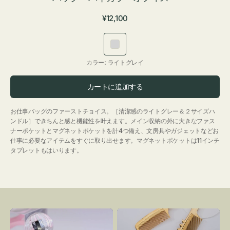
通
¥12,100
常
価
ラ
格
イ
カラー:
ライトグレイ
ト
グ
カートに追加する
レ
イ
お仕事バッグのファーストチョイス。［清潔感のライトグレー＆２サイズハ
ンドル］できちんと感と機能性を叶えます。メイン収納の外に大きなファス
ナーポケットとマグネットポケットを計4つ備え、文房具やガジェットなどお
仕事に必要なアイテムをすぐに取り出せます。マグネットポケットは11インチ
タブレットもはいります。