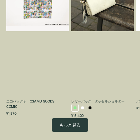
OSAMU
タ
GOODS
ッ
COMIC
セ
ル
シ
ョ
ル
ダ
ー
エコバッグＳ OSAMU GOODS
レザーバッグ タッセルショルダー
バ
COMIC
通
¥1
ラ
ホ
ブ
通
常
¥1,870
通
¥15,400
イ
ワ
ラ
常
価
常
価
格
ト
イ
ッ
もっと見る
価
格
グ
ト
ク
格
リ