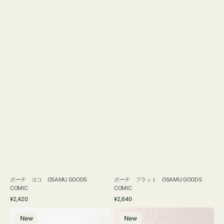
ポーチ ヨコ OSAMU GOODS
ポーチ フラット OSAMU GOODS
COMIC
COMIC
通
通
¥2,420
¥2,640
常
常
エ
チ
価
価
New
New
コ
ャ
格
格