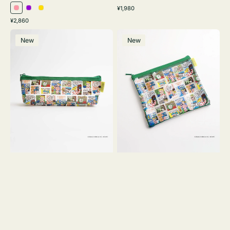
通
¥1,980
ピ
パ
イ
常
通
¥2,860
ン
ー
エ
価
常
ポ
ポ
格
ク
プ
ロ
価
New
New
ー
ー
ル
ー
格
チ
チ
ヨ
フ
コ
ラ
OSAMU
ッ
GOODS
ト
COMIC
OSAMU
GOODS
COMIC