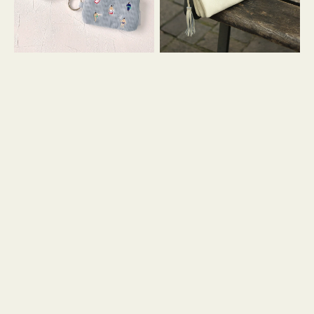
イ
セ
コ
ル
ン
シ
キ
ョ
ー
ル
リ
ダ
ン
ー
グ
付
き