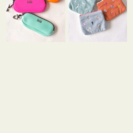
ス
ー
WEEKEND(ER)
ズ
ク
ア
ッ
イ
シ
コ
ョ
ン
ン
テ
ィ
ッ
シ
ュ
ケ
ー
ス
付
き