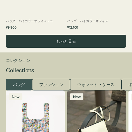
バッグ バイカラーオフィスミニ
バッグ バイカラーオフィス
通
通
¥9,900
¥12,100
常
常
価
価
もっと見る
格
格
コレクション
Collections
バッグ
ファッション
ウォレット ・ケース
ポ
エ
レ
New
New
コ
ザ
バ
ー
ッ
バ
グ
ッ
Ｓ
グ