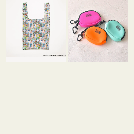
バ
ー
ッ
ム
グ
ポ
Ｓ
ー
OSAMU
チ
GOODS
WEEKEND(ER)
COMIC
ク
ッ
シ
ョ
ン
ミ
ニ