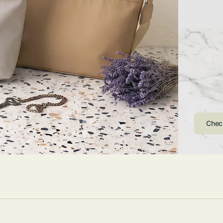
ストンバッグ
トール・ハッ
・グローブ
ュック
ガネ・サング
コバッグ・サ
ス・ルーペ
バッグ
ンカチ・ソッ
ス