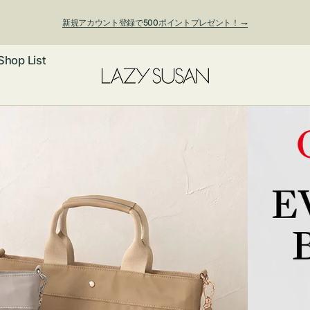
新規アカウント登録で500ポイントプレゼント！ ⇁
Shop List
ックレス
アス・イヤー
フ
ートバッグ
ング
ョルダーバッ
ッグチャー
レスレット・
・キーホルダ
ングル
マートフォン
ローチ
シェット
エア
ンドバッグ
子・ファン