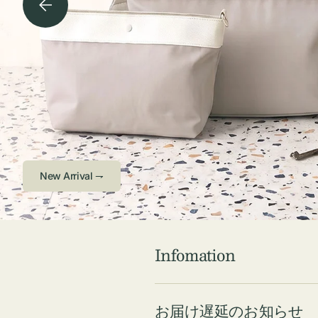
チケース他
ボ
ス
コスメ
ト
リ
ジュエリーボッ
メ
エ
クス ・ケース
ラ
ブ
インテリア
傘
ハ
ク
Check ⇁
Infomation
お届け遅延のお知らせ