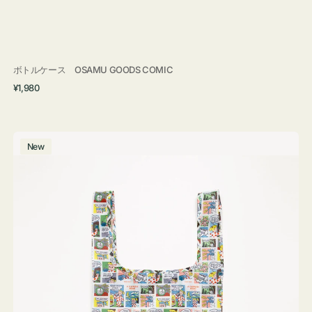
ボトルケース OSAMU GOODS COMIC
通
¥1,980
常
価
格
エ
New
コ
バ
ッ
グ
Ｓ
OSAMU
GOODS
COMIC