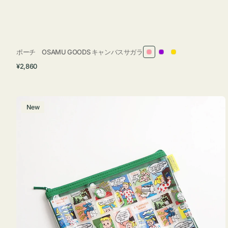
ポーチ OSAMU GOODS キャンバスサガラ
ピ
パ
イ
通
¥2,860
ン
ー
エ
常
ク
プ
ロ
価
ル
ー
格
ポ
New
ー
チ
フ
ラ
ッ
ト
OSAMU
GOODS
COMIC