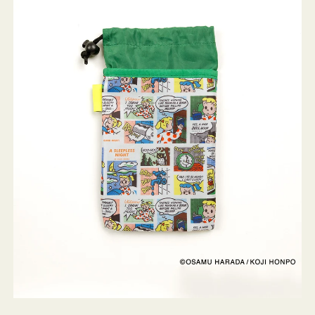
ケ
ー
ス
OSAMU
GOODS
COMIC