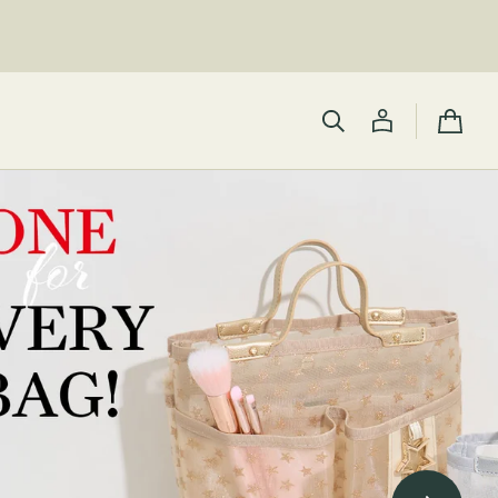
カ
ー
ト