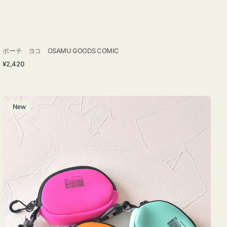
ポーチ ヨコ OSAMU GOODS COMIC
通
¥2,420
常
価
格
チ
New
ャ
ー
ム
ポ
ー
チ
WEEKEND(ER)
ク
ッ
シ