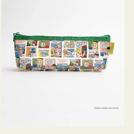
ヨ
コ
OSAMU
GOODS
COMIC