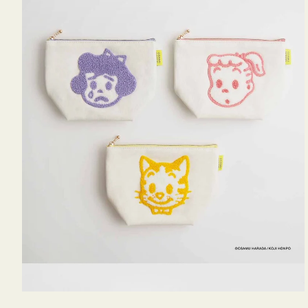
OSAMU
GOODS
キ
ャ
ン
バ
ス
サ
ガ
ラ