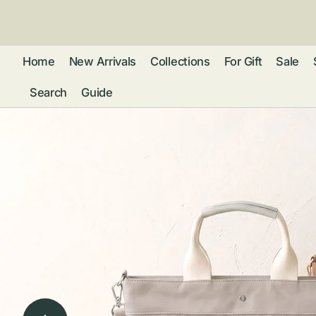
ン
ツ
に
進
Home
New Arrivals
Collections
For Gift
Sale
む
Search
Guide
フレグランス
アクセサリー
ネ
リストウォッチ
ピ
カ
バッグ
ト
リ
ファッション
シ
バ
ブ
グ
ム
ウォレット・革
バ
ー
小物
ス
ブ
ポ
ウ
ポーチ ・ メガ
ネケース・マル
ハ
扇