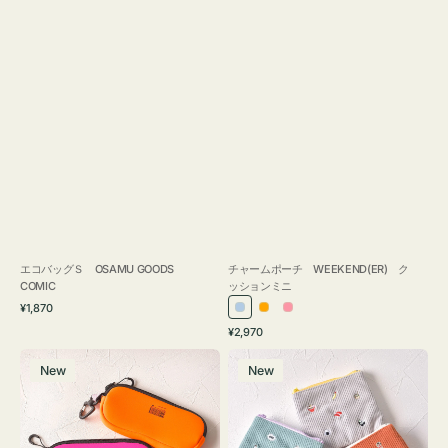
エコバッグＳ OSAMU GOODS
チャームポーチ WEEKEND(ER) ク
COMIC
ッションミニ
通
¥1,870
ラ
オ
ピ
常
通
¥2,970
イ
レ
ン
価
常
グ
ポ
格
ト
ン
ク
価
New
New
ラ
ー
ブ
ジ
格
ス
チ
ル
ケ
ミ
ー
ー
ニ