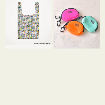
バ
ー
ッ
ム
グ
ポ
Ｓ
ー
OSAMU
チ
GOODS
WEEKEND(ER)
COMIC
ク
ッ
シ
ョ
ン
ミ
ニ