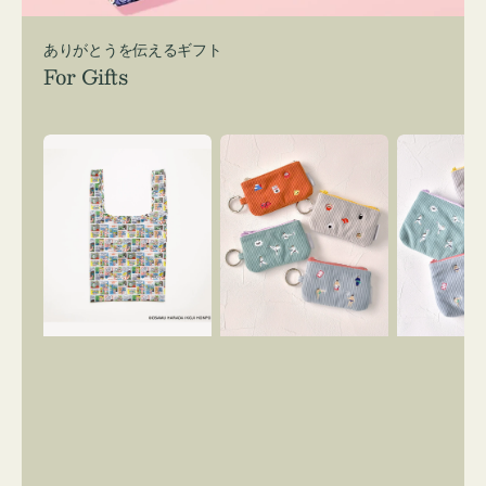
ありがとうを伝えるギフト
For Gifts
エ
ポ
ポ
コ
ー
ー
バ
チ
チ
ッ
ミ
ミ
グ
ニ
ニ
Ｓ
ー
ー
OSAMU
ズ
ズ
GOODS
ア
ア
COMIC
イ
イ
コ
コ
ン
ン
キ
テ
ー
ィ
リ
ッ
ン
シ