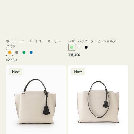
ポーチ ミニーズアイコン キーリン
レザーバッグ タッセルショルダー
グ付き
ラ
ホ
ブ
通
オ
グ
グ
ブ
¥15,400
イ
ワ
ラ
通
常
¥2,530
レ
レ
リ
ル
ト
イ
ッ
常
価
バ
バ
ン
ー
ー
ー
グ
ト
ク
価
格
New
New
ッ
ッ
ジ
ン
格
リ
グ
グ
ー
バ
バ
ン
イ
イ
カ
カ
ラ
ラ
ー
ー
オ
オ
フ
フ
ィ
ィ