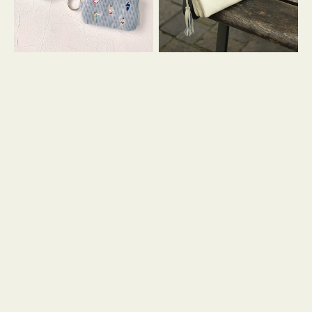
イ
セ
コ
ル
ン
シ
キ
ョ
ー
ル
リ
ダ
ン
ー
グ
付
き