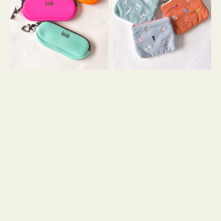
ス
ー
WEEKEND(ER)
ズ
ク
ア
ッ
イ
シ
コ
ョ
ン
ン
テ
ィ
ッ
シ
ュ
ケ
ー
ス
付
き