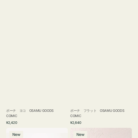
ポーチ ヨコ OSAMU GOODS
ポーチ フラット OSAMU GOODS
COMIC
COMIC
通
通
¥2,420
¥2,640
常
常
エ
チ
価
価
New
New
コ
ャ
格
格