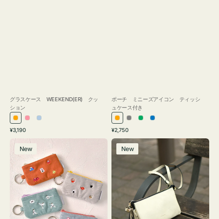
グラスケース WEEKEND(ER) クッ
ポーチ ミニーズアイコン ティッシ
ション
ュケース付き
オ
ピ
ラ
オ
グ
グ
ブ
通
通
¥3,190
¥2,750
レ
ン
イ
レ
レ
リ
ル
常
常
ポ
レ
ン
ク
ト
ン
ー
ー
ー
価
価
New
New
ー
ザ
ジ
ブ
ジ
ン
格
格
チ
ー
ル
ミ
バ
ー
ニ
ッ
ー
グ
ズ
タ
ア
ッ