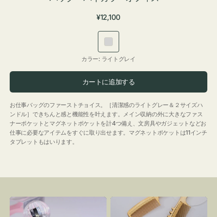
通
¥12,100
常
価
ラ
格
イ
カラー:
ライトグレイ
ト
グ
カートに追加する
レ
イ
お仕事バッグのファーストチョイス。［清潔感のライトグレー＆２サイズハ
ンドル］できちんと感と機能性を叶えます。メイン収納の外に大きなファス
ナーポケットとマグネットポケットを計4つ備え、文房具やガジェットなどお
仕事に必要なアイテムをすぐに取り出せます。マグネットポケットは11インチ
タブレットもはいります。