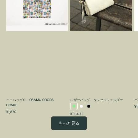
OSAMU
タ
GOODS
ッ
COMIC
セ
ル
シ
ョ
ル
ダ
ー
エコバッグＳ OSAMU GOODS
レザーバッグ タッセルショルダー
バ
COMIC
通
¥1
ラ
ホ
ブ
通
常
¥1,870
通
¥15,400
イ
ワ
ラ
常
価
常
価
格
ト
イ
ッ
もっと見る
価
格
グ
ト
ク
格
リ