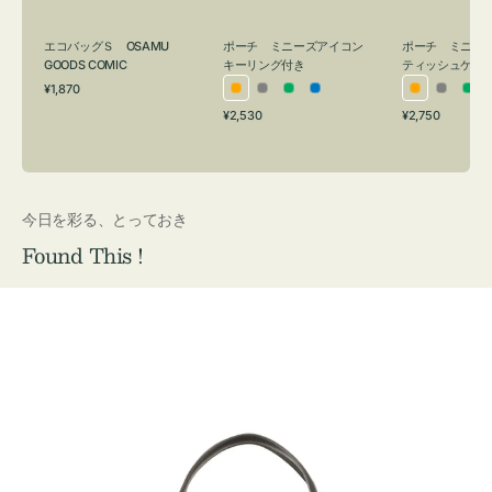
グ
ュ
付
ケ
エコバッグＳ OSAMU
ポーチ ミニーズアイコン
ポーチ ミニー
き
ー
GOODS COMIC
キーリング付き
ティッシュケー
通
ス
¥1,870
オ
グ
グ
ブ
オ
グ
グ
常
付
通
通
¥2,530
¥2,750
レ
レ
リ
ル
レ
レ
リ
価
常
常
き
格
ン
ー
ー
ー
ン
ー
ー
価
価
ジ
ン
ジ
ン
格
格
今日を彩る、とっておき
Found This !