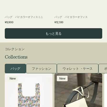
バッグ バイカラーオフィスミニ
バッグ バイカラーオフィス
通
通
¥9,900
¥12,100
常
常
価
価
もっと見る
格
格
コレクション
Collections
バッグ
ファッション
ウォレット ・ケース
ポ
エ
レ
New
New
コ
ザ
バ
ー
ッ
バ
グ
ッ
Ｓ
グ