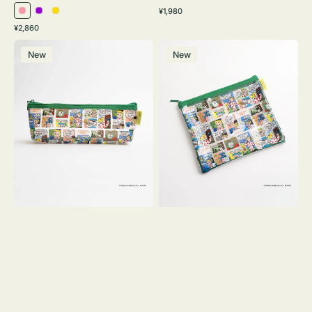
通
¥1,980
ピ
パ
イ
常
通
¥2,860
ン
ー
エ
価
常
ポ
ポ
格
ク
プ
ロ
価
New
New
ー
ー
ル
ー
格
チ
チ
ヨ
フ
コ
ラ
OSAMU
ッ
GOODS
ト
COMIC
OSAMU
GOODS
COMIC