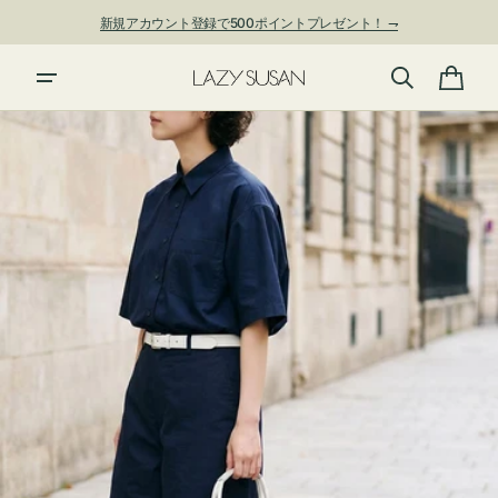
ン
新規アカウント登録で500ポイントプレゼント！ ⇁
ツ
に
進
カ
む
ー
ト