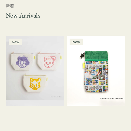
新着
New Arrivals
ポ
ボ
New
New
ー
ト
チ
ル
OSAMU
ケ
GOODS
ー
キ
ス
ャ
OSAMU
ン
GOODS
バ
COMIC
ス
サ
ガ
ラ