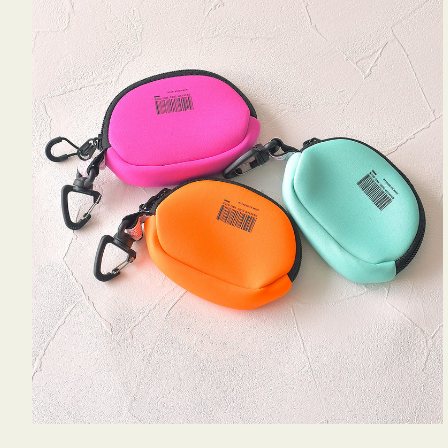
ム
ポ
ー
チ
WEEKEND(ER)
ク
ッ
シ
ョ
ン
ミ
ニ