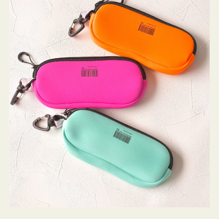
ケ
ー
ス
WEEKEND(ER)
ク
ッ
シ
ョ
ン