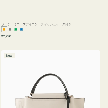
ポーチ ミニーズアイコン ティッシュケース付き
オ
グ
グ
ブ
通
¥2,750
レ
レ
リ
ル
常
ン
ー
ー
ー
価
ジ
ン
格
バ
New
ッ
グ
バ
イ
カ
ラ
ー
オ
フ