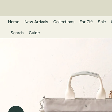
ン
ツ
に
進
Home
New Arrivals
Collections
For Gift
Sale
む
Search
Guide
フレグランス
アクセサリー
ネ
リストウォッチ
ピ
カ
バッグ
ト
リ
ファッション
シ
バ
ブ
グ
ム
ウォレット・革
バ
ー
小物
ス
ブ
ポ
ウ
ポーチ ・ メガ
ネケース・マル
ハ
扇