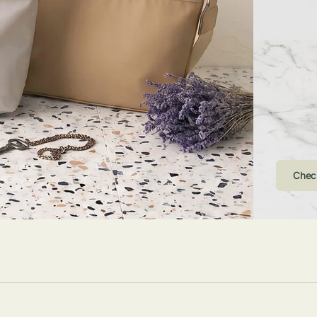
ストンバッグ
トール・ハッ
・グローブ
ュック
ガネ・サング
コバッグ・サ
ス・ルーペ
バッグ
ンカチ・ソッ
ス