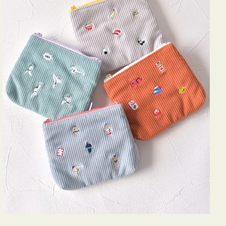
ミ
ニ
ー
ズ
ア
イ
コ
ン
テ
ィ
ッ
シ
ュ
ケ
ー
ス
付
き