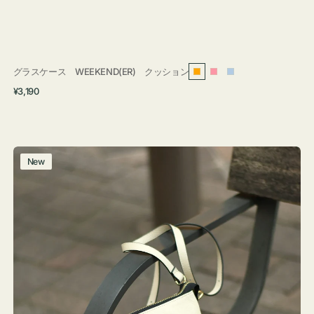
グラスケース WEEKEND(ER) クッション
オ
ピ
ラ
通
¥3,190
レ
ン
イ
常
ン
ク
ト
価
ジ
ブ
格
ル
レ
New
ー
ザ
ー
バ
ッ
グ
タ
ッ
セ
ル