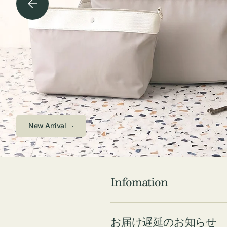
チケース他
ボ
ス
コスメ
ト
リ
ジュエリーボッ
メ
エ
クス ・ケース
ラ
ブ
インテリア
傘
ハ
ク
Check ⇁
Infomation
お届け遅延のお知らせ