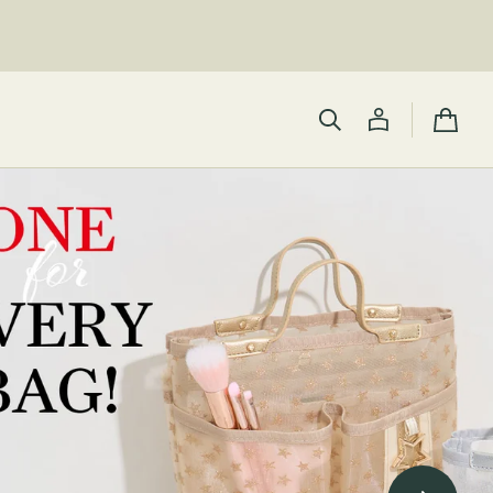
カ
ー
ト