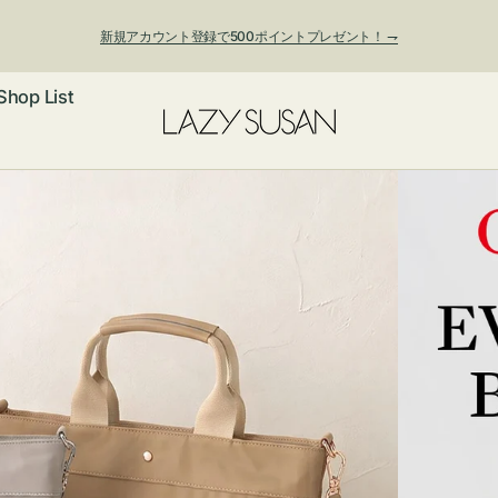
新規アカウント登録で500ポイントプレゼント！ ⇁
Shop List
夏季休業および発送停止について
ックレス
アス・イヤー
フ
ートバッグ
ング
ョルダーバッ
ッグチャー
レスレット・
・キーホルダ
ングル
マートフォン
ローチ
シェット
エア
ンドバッグ
子・ファン