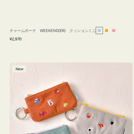
チャームポーチ WEEKEND(ER) クッションミニ
ラ
オ
ピ
通
¥2,970
イ
レ
ン
常
ト
ン
ク
価
ブ
ジ
格
ル
ポ
New
ー
ー
チ
ミ
ニ
ー
ズ
ア
イ
コ