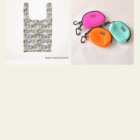
バ
ー
ッ
ム
グ
ポ
Ｓ
ー
OSAMU
チ
GOODS
WEEKEND(ER)
COMIC
ク
ッ
シ
ョ
ン
ミ
ニ