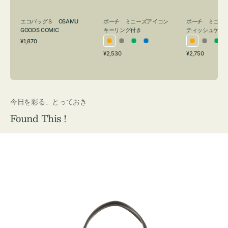
グ
ュ
付
ケ
エコバッグＳ OSAMU
ポーチ ミニーズアイコン
ポーチ ミニー
き
ー
GOODS COMIC
キーリング付き
ティッシュケー
通
ス
¥1,870
オ
グ
グ
ブ
オ
グ
グ
常
付
通
通
¥2,530
¥2,750
レ
レ
リ
ル
レ
レ
リ
価
常
常
き
格
ン
ー
ー
ー
ン
ー
ー
価
価
ジ
ン
ジ
ン
格
格
今日を彩る、とっておき
Found This !