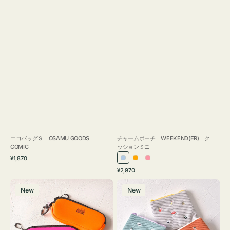
エコバッグＳ OSAMU GOODS
チャームポーチ WEEKEND(ER) ク
COMIC
ッションミニ
通
¥1,870
ラ
オ
ピ
常
通
¥2,970
イ
レ
ン
価
常
グ
ポ
格
ト
ン
ク
価
New
New
ラ
ー
ブ
ジ
格
ス
チ
ル
ケ
ミ
ー
ー
ニ