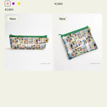
通
¥1,980
ピ
パ
イ
常
通
¥2,860
ン
ー
エ
価
常
ポ
ポ
格
ク
プ
ロ
価
New
New
ー
ー
ル
ー
格
チ
チ
ヨ
フ
コ
ラ
OSAMU
ッ
GOODS
ト
COMIC
OSAMU
GOODS
COMIC