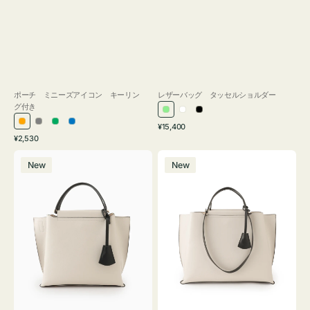
ポーチ ミニーズアイコン キーリン
レザーバッグ タッセルショルダー
グ付き
ラ
ホ
ブ
通
オ
グ
グ
ブ
¥15,400
イ
ワ
ラ
通
常
¥2,530
レ
レ
リ
ル
ト
イ
ッ
常
価
バ
バ
ン
ー
ー
ー
グ
ト
ク
価
格
New
New
ッ
ッ
ジ
ン
格
リ
グ
グ
ー
バ
バ
ン
イ
イ
カ
カ
ラ
ラ
ー
ー
オ
オ
フ
フ
ィ
ィ