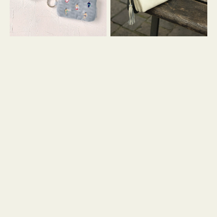
イ
セ
コ
ル
ン
シ
キ
ョ
ー
ル
リ
ダ
ン
ー
グ
付
き