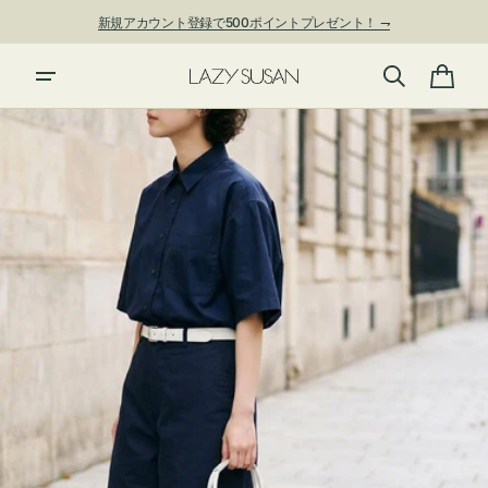
ン
新規アカウント登録で500ポイントプレゼント！ ⇁
ツ
に
進
カ
む
ー
ト