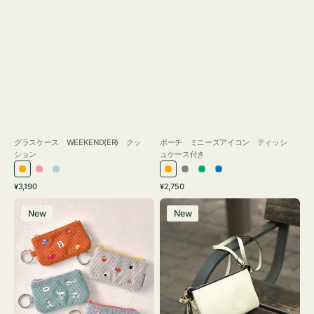
グラスケース WEEKEND(ER) クッ
ポーチ ミニーズアイコン ティッシ
ション
ュケース付き
オ
ピ
ラ
オ
グ
グ
ブ
通
通
¥3,190
¥2,750
レ
ン
イ
レ
レ
リ
ル
常
常
ポ
レ
ン
ク
ト
ン
ー
ー
ー
価
価
New
New
ー
ザ
ジ
ブ
ジ
ン
格
格
チ
ー
ル
ミ
バ
ー
ニ
ッ
ー
グ
ズ
タ
ア
ッ