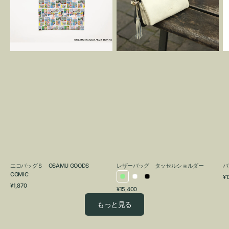
OSAMU
タ
GOODS
ッ
COMIC
セ
ル
シ
ョ
ル
ダ
ー
エコバッグＳ OSAMU GOODS
レザーバッグ タッセルショルダー
バ
COMIC
通
¥1
ラ
ホ
ブ
通
常
¥1,870
通
¥15,400
イ
ワ
ラ
常
価
常
価
格
ト
イ
ッ
もっと見る
価
格
グ
ト
ク
格
リ