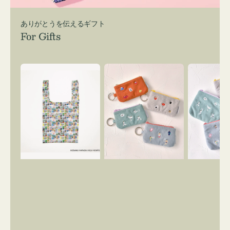
ありがとうを伝えるギフト
For Gifts
エ
ポ
ポ
コ
ー
ー
バ
チ
チ
ッ
ミ
ミ
グ
ニ
ニ
Ｓ
ー
ー
OSAMU
ズ
ズ
GOODS
ア
ア
COMIC
イ
イ
コ
コ
ン
ン
キ
テ
ー
ィ
リ
ッ
ン
シ