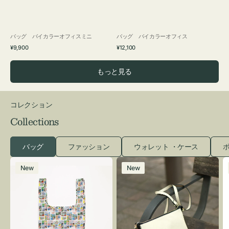
バッグ バイカラーオフィスミニ
バッグ バイカラーオフィス
通
通
¥9,900
¥12,100
常
常
価
価
もっと見る
格
格
コレクション
Collections
バッグ
ファッション
ウォレット ・ケース
ポ
エ
レ
New
New
コ
ザ
バ
ー
ッ
バ
グ
ッ
Ｓ
グ