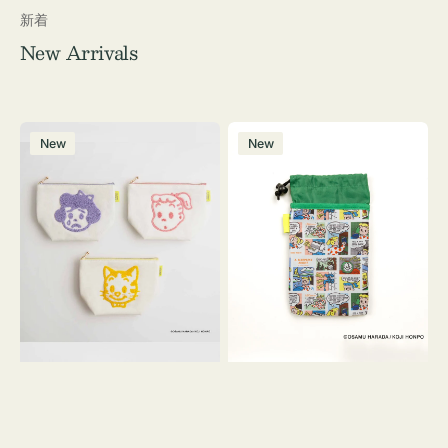
新着
New Arrivals
ポ
ボ
New
New
ー
ト
チ
ル
OSAMU
ケ
GOODS
ー
キ
ス
ャ
OSAMU
ン
GOODS
バ
COMIC
ス
サ
ガ
ラ