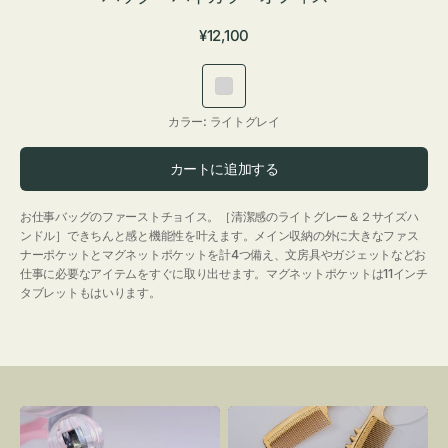
通
¥12,100
常
価
ラ
格
イ
カラー:
ライトグレイ
ト
グ
カートに追加する
レ
イ
お仕事バッグのファーストチョイス。［清潔感のライトグレー＆２サイズハ
ンドル］できちんと感と機能性を叶えます。メイン収納の外に大きなファス
ナーポケットとマグネットポケットを計4つ備え、文房具やガジェットなどお
仕事に必要なアイテムをすぐに取り出せます。マグネットポケットは11インチ
タブレットもはいります。