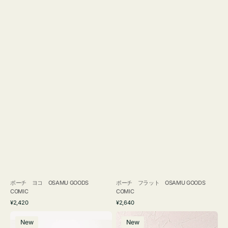
ポーチ ヨコ OSAMU GOODS
ポーチ フラット OSAMU GOODS
COMIC
COMIC
通
通
¥2,420
¥2,640
常
常
エ
チ
価
価
New
New
コ
ャ
格
格