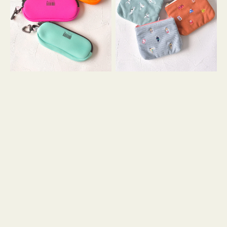
ス
ー
WEEKEND(ER)
ズ
ク
ア
ッ
イ
シ
コ
ョ
ン
ン
テ
ィ
ッ
シ
ュ
ケ
ー
ス
付
き