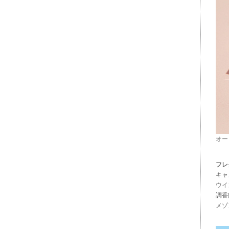
オー
フレ
キャ
ウイ
調香
メゾ