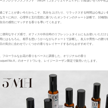
ースフレグランスブランド「5W1H（ゴダブリュイチエイチ)」の取扱いを7月中旬
過ごすことが多い今だからこそ、気分を上げたり、リラックスする時間は心地よい
な方々に向け、心理学と五行思想に基づいたオンラインのチャート診断で、10種類
自分の感性にマッチする香りを導いてくれます。
に便利なサイズ感で、オフィスや外出時のリフレッシュタイムにもお使いいただけ
用にはもちろん、相手を想いうかべながらチャートで診断し、友人や男性への贈り
日の気分に合わせていくつかの香りをレイヤードするのもおすすめです。
、フローラルなお花の香りをベースに調香した、オリジナルの香り
ouquet No.A」のオードトワレを、レイジースーザン限定で販売いたします。