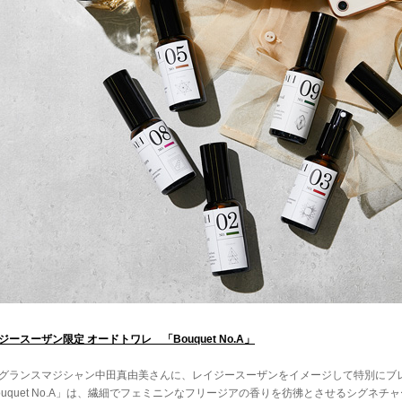
ジースーザン限定 オードトワレ 「Bouquet No.A」
グランスマジシャン中田真由美さんに、レイジースーザンをイメージして特別にブ
ouquet No.A」は、繊細でフェミニンなフリージアの香りを彷彿とさせるシグネチ