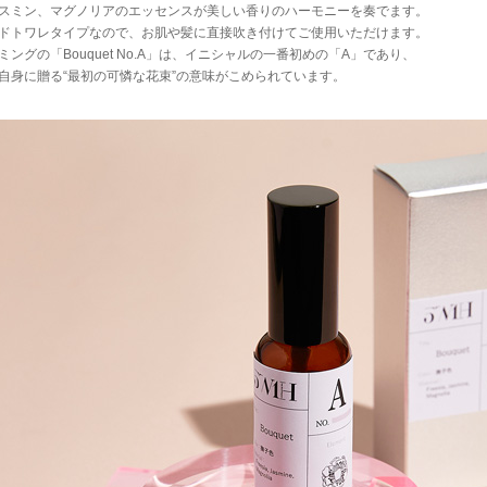
スミン、マグノリアのエッセンスが美しい香りのハーモニーを奏でます。
ドトワレタイプなので、お肌や髪に直接吹き付けてご使用いただけます。
ミングの「Bouquet No.A」は、イニシャルの一番初めの「A」であり、
自身に贈る“最初の可憐な花束”の意味がこめられています。