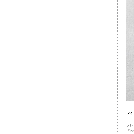
レイ
フレ
「B