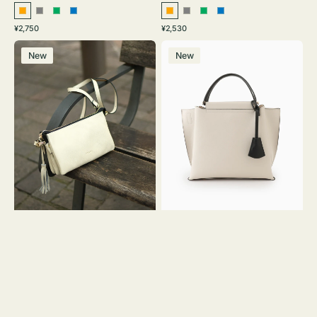
オ
グ
グ
ブ
オ
グ
グ
ブ
通
通
¥2,750
¥2,530
レ
レ
リ
ル
レ
レ
リ
ル
常
常
レ
バ
ン
ー
ー
ー
ン
ー
ー
ー
価
価
New
New
ザ
ッ
ジ
ン
ジ
ン
格
格
ー
グ
バ
バ
ッ
イ
グ
カ
タ
ラ
ッ
ー
セ
オ
ル
フ
シ
ィ
ョ
ス
ル
ミ
ダ
ニ
ー