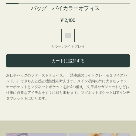
バッグ バイカラーオフィス
通
¥12,100
常
価
ラ
格
イ
カラー:
ライトグレイ
ト
グ
カートに追加する
レ
イ
お仕事バッグのファーストチョイス。［清潔感のライトグレー＆２サイズハ
ンドル］できちんと感と機能性を叶えます。メイン収納の外に大きなファス
ナーポケットとマグネットポケットを計4つ備え、文房具やガジェットなどお
仕事に必要なアイテムをすぐに取り出せます。マグネットポケットは11インチ
タブレットもはいります。