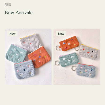
新着
New Arrivals
ポ
ポ
New
New
ー
ー
チ
チ
ミ
ミ
ニ
ニ
ー
ー
ズ
ズ
ア
ア
イ
イ
コ
コ
ン
ン
テ
キ
ィ
ー
ッ
リ
シ
ン