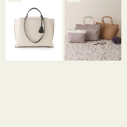
ッ
ッ
グ
ト
ク
格
グ
グ
リ
バ
ナ
ー
イ
イ
ン
カ
ロ
ラ
ン
ー
フ
オ
ナ
フ
２
ィ
コ
ス
セ
ッ
ト