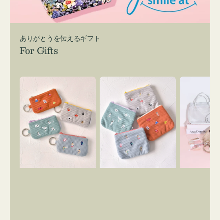
ありがとうを伝えるギフト
For Gifts
ポ
ポ
バ
ー
ー
ッ
チ
チ
グ
ミ
ミ
イ
ニ
ニ
ン
ー
ー
バ
ズ
ズ
ッ
ア
ア
グ
イ
イ
ス
コ
コ
マ
ン
ン
イ
キ
テ
リ
ー
ィ
ー