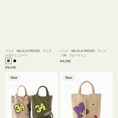
バッグ MILLELA FIRENZE アニマ
バッグ MILLELA FIRENZE ワッペ
ルガラミニトート
ン34 スエードミニ
通
¥14,300
ブ
ブ
常
通
¥16,500
ラ
ラ
価
常
バ
バ
格
ウ
ッ
価
New
New
ッ
ッ
ン
ク
格
グ
グ
MILLELA
MILLELA
FIRENZE
FIRENZE
ワ
ワ
ッ
ッ
ペ
ペ