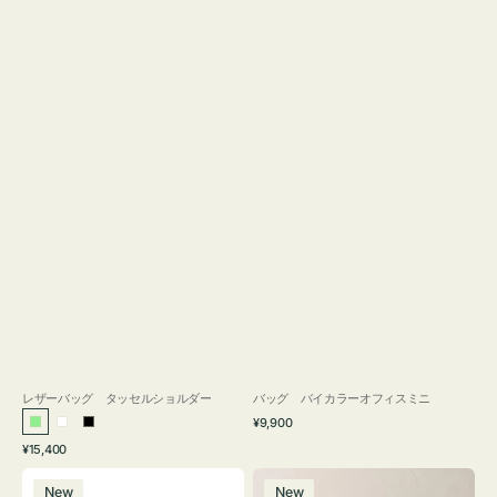
レザーバッグ タッセルショルダー
バッグ バイカラーオフィスミニ
通
¥9,900
ラ
ホ
ブ
常
通
¥15,400
イ
ワ
ラ
価
常
バ
バ
格
ト
イ
ッ
価
New
New