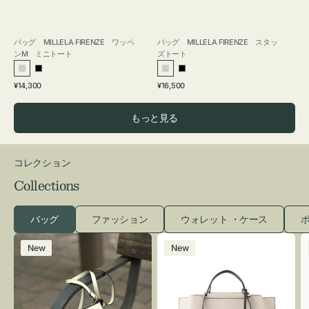
バッグ MILLELA FIRENZE ワッペ
バッグ MILLELA FIRENZE スタッ
ンM ミニトート
ズトート
シ
ブ
シ
ブ
通
通
¥14,300
¥16,500
ル
ラ
ル
ラ
常
常
バ
ッ
バ
ッ
価
価
もっと見る
ー
ク
ー
ク
格
格
コレクション
Collections
バッグ
ファッション
ウォレット ・ケース
ポ
レ
バ
New
New
ザ
ッ
ー
グ
バ
バ
ッ
イ