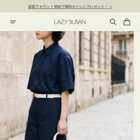
ン
新規アカウント登録で500ポイントプレゼント！ ⇁
ツ
に
夏季休業および発送停止について
進
カ
む
ー
ト