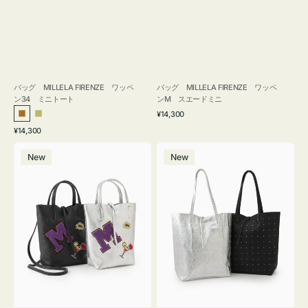
バッグ MILLELA FIRENZE ワッペ
バッグ MILLELA FIRENZE ワッペ
ン34 ミニトート
ンM スエードミニ
通
¥14,300
ブ
カ
常
通
¥14,300
ロ
ー
価
常
バ
バ
格
ン
キ
価
New
New
ッ
ッ
ズ
格
グ
グ
MILLELA
MILLELA
FIRENZE
FIRENZE
ワ
ス
ッ
タ
ペ
ッ
ン
ズ
M
ト
ミ
ー