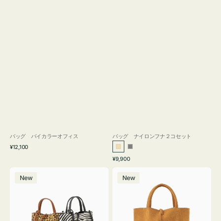
バッグ バイカラーオフィス
バッグ ナイロンフナ２コセット
通
¥12,100
ベ
グ
常
通
¥9,900
ー
レ
価
常
バ
バ
格
ジ
ー
価
New
New
ッ
ッ
ュ
格
グ
グ
MILLELA
MILLELA
FIRENZE
FIRENZE