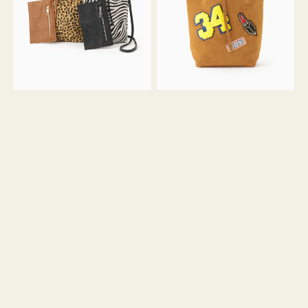
ア
ワ
ニ
ッ
マ
ペ
ル
ン
ガ
34
ラ
ス
ミ
エ
ニ
ー
ト
ド
ー
ミ
ト
ニ