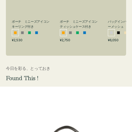
リ
ッ
メ
ン
シ
ッ
グ
ュ
シ
付
ケ
ュ
バッグインバッ
ポーチ ミニーズアイコン
ポーチ ミニーズアイコン
ーメッシュ
き
ー
キーリング付き
ティッシュケース付き
ス
シ
ブ
ベ
オ
グ
グ
ブ
オ
グ
グ
ブ
付
通
通
通
¥6,050
¥2,530
¥2,750
ル
ラ
ー
レ
レ
リ
ル
レ
レ
リ
ル
常
常
常
き
バ
ッ
ジ
ン
ー
ー
ー
ン
ー
ー
ー
価
価
価
ー
ク
ュ
ジ
ン
ジ
ン
格
格
格
今日を彩る、とっておき
Found This !