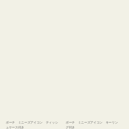
ュ
グ
ケ
付
ー
き
ス
付
き
ポーチ ミニーズアイコン ティッシ
ポーチ ミニーズアイコン キーリン
ュケース付き
グ付き