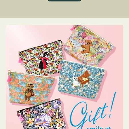
グ
ト
ク
格
リ
ー
ン