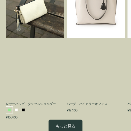
グ
カ
タ
ラ
ッ
ー
セ
オ
ル
フ
シ
ィ
ョ
ス
ル
ダ
ー
レザーバッグ タッセルショルダー
バッグ バイカラーオフィス
バ
通
通
¥12,100
¥9
ラ
ホ
ブ
常
常
通
¥15,400
イ
ワ
ラ
価
価
常
格
格
ト
イ
ッ
もっと見る
価