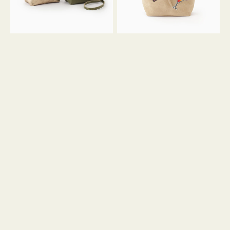
ン
ン
34
M
ミ
ス
ニ
エ
ト
ー
ー
ド
ト
ミ
ニ