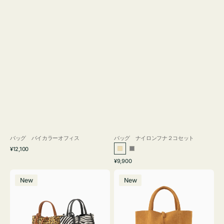
バッグ バイカラーオフィス
バッグ ナイロンフナ２コセット
通
¥12,100
ベ
グ
常
通
¥9,900
ー
レ
価
常
バ
バ
格
ジ
ー
価
New
New
ッ
ッ
ュ
格
グ
グ
MILLELA
MILLELA
FIRENZE
FIRENZE