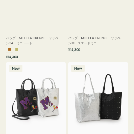
バッグ MILLELA FIRENZE ワッペ
バッグ MILLELA FIRENZE ワッペ
ン34 ミニトート
ンM スエードミニ
通
¥14,300
ブ
カ
常
通
¥14,300
ロ
ー
価
常
バ
バ
格
ン
キ
価
New
New
ッ
ッ
ズ
格
グ
グ
MILLELA
MILLELA
FIRENZE
FIRENZE
ワ
ス
ッ
タ
ペ
ッ
ン
ズ
M
ト
ミ
ー