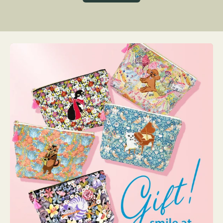
グ
ト
ク
格
リ
ー
ン