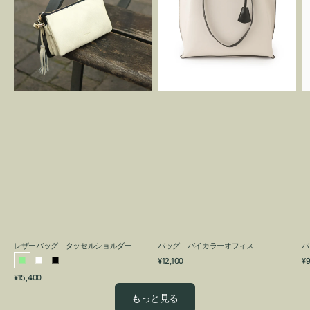
グ
カ
タ
ラ
ッ
ー
セ
オ
ル
フ
シ
ィ
ョ
ス
ル
ダ
ー
レザーバッグ タッセルショルダー
バッグ バイカラーオフィス
バ
通
通
¥12,100
¥9
ラ
ホ
ブ
常
常
通
¥15,400
イ
ワ
ラ
価
価
常
格
格
ト
イ
ッ
もっと見る
価