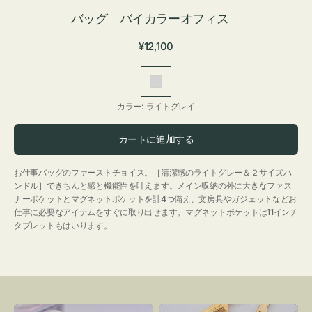
バッグ バイカラーオフィス
通
¥12,100
常
価
ラ
格
イ
カラー:
ライトグレイ
ト
グ
カートに追加する
レ
イ
お仕事バッグのファーストチョイス。［清潔感のライトグレー＆２サイズハ
ンドル］できちんと感と機能性を叶えます。メイン収納の外に大きなファス
ナーポケットとマグネットポケットを計4つ備え、文房具やガジェットなどお
仕事に必要なアイテムをすぐに取り出せます。マグネットポケットは11インチ
タブレットもはいります。