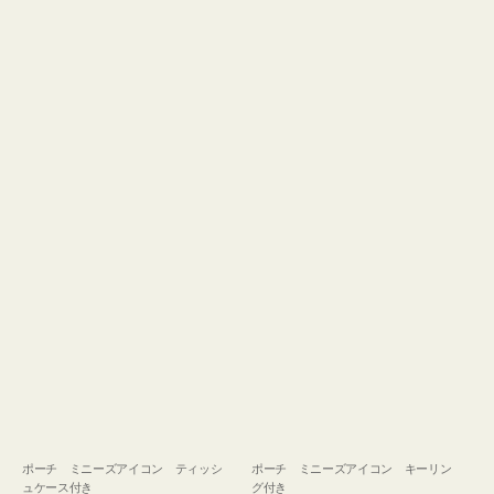
ュ
グ
ケ
付
ー
き
ス
付
き
ポーチ ミニーズアイコン ティッシ
ポーチ ミニーズアイコン キーリン
ュケース付き
グ付き