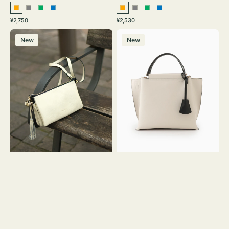
オ
グ
グ
ブ
オ
グ
グ
ブ
通
通
¥2,750
¥2,530
レ
レ
リ
ル
レ
レ
リ
ル
常
常
レ
バ
ン
ー
ー
ー
ン
ー
ー
ー
価
価
New
New
ザ
ッ
ジ
ン
ジ
ン
格
格
ー
グ
バ
バ
ッ
イ
グ
カ
タ
ラ
ッ
ー
セ
オ
ル
フ
シ
ィ
ョ
ス
ル
ミ
ダ
ニ
ー