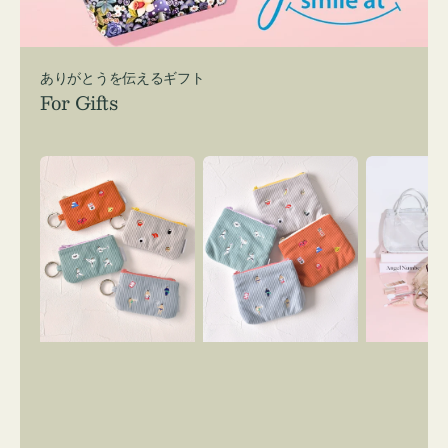
ありがとうを伝えるギフト
For Gifts
ポ
ポ
バ
ー
ー
ッ
チ
チ
グ
ミ
ミ
イ
ニ
ニ
ン
ー
ー
バ
ズ
ズ
ッ
ア
ア
グ
イ
イ
ス
コ
コ
マ
ン
ン
イ
キ
テ
リ
ー
ィ
ー