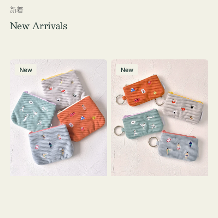
新着
New Arrivals
ポ
ポ
New
New
ー
ー
チ
チ
ミ
ミ
ニ
ニ
ー
ー
ズ
ズ
ア
ア
イ
イ
コ
コ
ン
ン
テ
キ
ィ
ー
ッ
リ
シ
ン