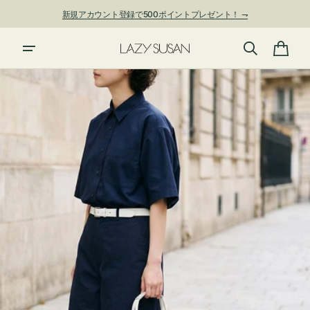
ン
新規アカウント登録で500ポイントプレゼント！ ⇁
ツ
に
進
カ
む
ー
ト