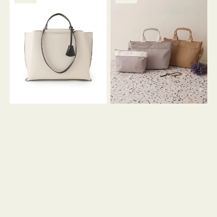
ッ
ッ
グ
ト
ク
格
グ
グ
リ
バ
ナ
ー
イ
イ
ン
カ
ロ
ラ
ン
ー
フ
オ
ナ
フ
２
ィ
コ
ス
セ
ッ
ト