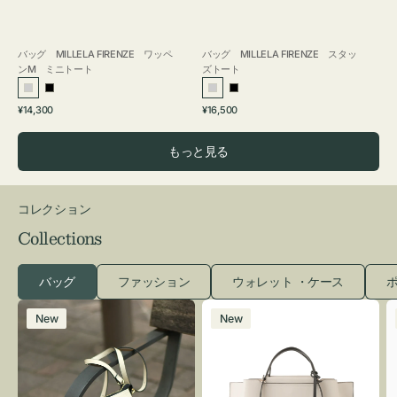
バッグ MILLELA FIRENZE ワッペ
バッグ MILLELA FIRENZE スタッ
ンM ミニトート
ズトート
シ
ブ
シ
ブ
通
通
¥14,300
¥16,500
ル
ラ
ル
ラ
常
常
バ
ッ
バ
ッ
価
価
もっと見る
ー
ク
ー
ク
格
格
コレクション
Collections
バッグ
ファッション
ウォレット ・ケース
ポ
レ
バ
New
New
ザ
ッ
ー
グ
バ
バ
ッ
イ