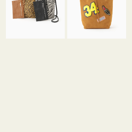
ア
ワ
ニ
ッ
マ
ペ
ル
ン
ガ
34
ラ
ス
ミ
エ
ニ
ー
ト
ド
ー
ミ
ト
ニ