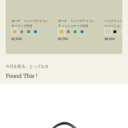
リ
ッ
メ
ン
シ
ッ
グ
ュ
シ
付
ケ
ュ
バッグインバッ
ポーチ ミニーズアイコン
ポーチ ミニーズアイコン
ーメッシュ
き
ー
キーリング付き
ティッシュケース付き
ス
シ
ブ
ベ
オ
グ
グ
ブ
オ
グ
グ
ブ
付
通
通
通
¥6,050
¥2,530
¥2,750
ル
ラ
ー
レ
レ
リ
ル
レ
レ
リ
ル
常
常
常
き
バ
ッ
ジ
ン
ー
ー
ー
ン
ー
ー
ー
価
価
価
ー
ク
ュ
ジ
ン
ジ
ン
格
格
格
今日を彩る、とっておき
Found This !