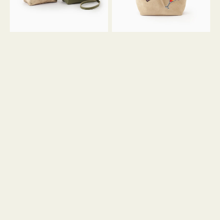
ン
ン
34
M
ミ
ス
ニ
エ
ト
ー
ー
ド
ト
ミ
ニ