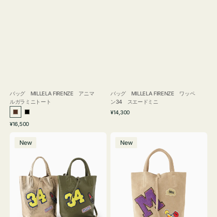
バッグ MILLELA FIRENZE アニマ
バッグ MILLELA FIRENZE ワッペ
ルガラミニトート
ン34 スエードミニ
通
¥14,300
ブ
ブ
常
通
¥16,500
ラ
ラ
価
常
バ
バ
格
ウ
ッ
価
New
New
ッ
ッ
ン
ク
格
グ
グ
MILLELA
MILLELA
FIRENZE
FIRENZE
ワ
ワ
ッ
ッ
ペ
ペ