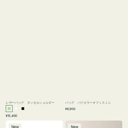
レザーバッグ タッセルショルダー
バッグ バイカラーオフィスミニ
通
¥9,900
ラ
ホ
ブ
常
通
¥15,400
イ
ワ
ラ
価
常
バ
バ
格
ト
イ
ッ
価
New
New