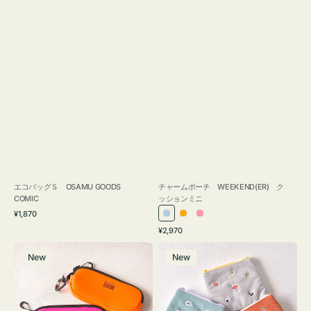
エコバッグＳ OSAMU GOODS
チャームポーチ WEEKEND(ER) ク
COMIC
ッションミニ
通
¥1,870
ラ
オ
ピ
常
通
¥2,970
イ
レ
ン
価
常
グ
ポ
格
ト
ン
ク
価
New
New
ラ
ー
ブ
ジ
格
ス
チ
ル
ケ
ミ
ー
ー
ニ