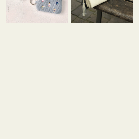
イ
セ
コ
ル
ン
シ
キ
ョ
ー
ル
リ
ダ
ン
ー
グ
付
き