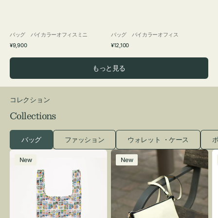
バッグ バイカラーオフィスミニ
バッグ バイカラーオフィス
通
通
¥9,900
¥12,100
常
常
価
価
もっと見る
格
格
コレクション
Collections
バッグ
ファッション
ウォレット ・ケース
ポ
エ
レ
New
New
コ
ザ
バ
ー
ッ
バ
グ
ッ
Ｓ
グ