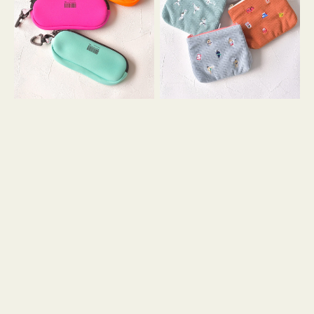
ス
ー
WEEKEND(ER)
ズ
ク
ア
ッ
イ
シ
コ
ョ
ン
ン
テ
ィ
ッ
シ
ュ
ケ
ー
ス
付
き