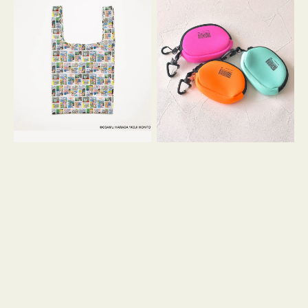
バ
ー
ッ
ム
グ
ポ
Ｓ
ー
OSAMU
チ
GOODS
WEEKEND(ER)
COMIC
ク
ッ
シ
ョ
ン
ミ
ニ