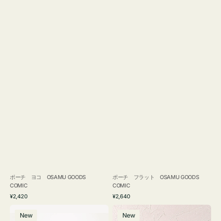
ポーチ ヨコ OSAMU GOODS
ポーチ フラット OSAMU GOODS
COMIC
COMIC
通
通
¥2,420
¥2,640
常
常
エ
チ
価
価
New
New
コ
ャ
格
格