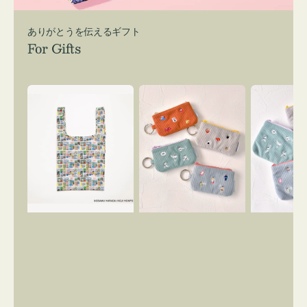
ありがとうを伝えるギフト
For Gifts
エ
ポ
ポ
コ
ー
ー
バ
チ
チ
ッ
ミ
ミ
グ
ニ
ニ
Ｓ
ー
ー
OSAMU
ズ
ズ
GOODS
ア
ア
COMIC
イ
イ
コ
コ
ン
ン
キ
テ
ー
ィ
リ
ッ
ン
シ