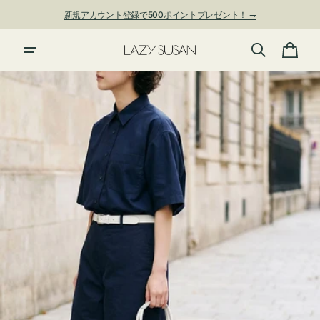
ン
新規アカウント登録で500ポイントプレゼント！ ⇁
ツ
に
進
カ
む
ー
ト