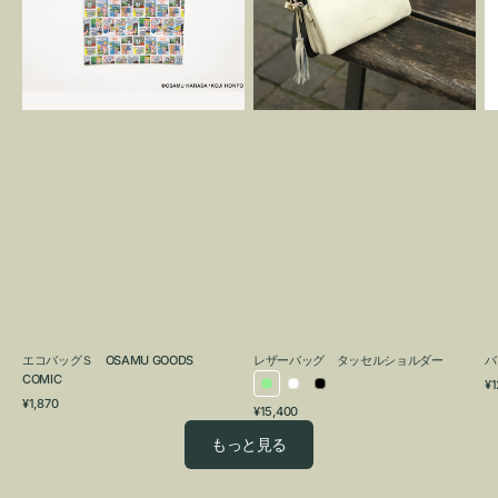
OSAMU
タ
GOODS
ッ
COMIC
セ
ル
シ
ョ
ル
ダ
ー
エコバッグＳ OSAMU GOODS
レザーバッグ タッセルショルダー
バ
COMIC
通
¥1
ラ
ホ
ブ
通
常
¥1,870
通
¥15,400
イ
ワ
ラ
常
価
常
価
格
ト
イ
ッ
もっと見る
価
格
グ
ト
ク
格
リ