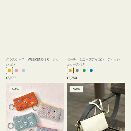
グラスケース WEEKEND(ER) クッ
ポーチ ミニーズアイコン ティッシ
ション
ュケース付き
オ
ピ
ラ
オ
グ
グ
ブ
通
通
¥3,190
¥2,750
レ
ン
イ
レ
レ
リ
ル
常
常
ポ
レ
ン
ク
ト
ン
ー
ー
ー
価
価
New
New
ー
ザ
ジ
ブ
ジ
ン
格
格
チ
ー
ル
ミ
バ
ー
ニ
ッ
ー
グ
ズ
タ
ア
ッ