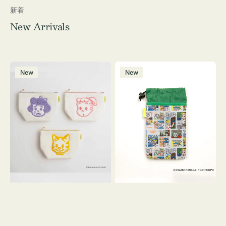
新着
New Arrivals
ポ
ボ
New
New
ー
ト
チ
ル
OSAMU
ケ
GOODS
ー
キ
ス
ャ
OSAMU
ン
GOODS
バ
COMIC
ス
サ
ガ
ラ