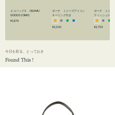
グ
ュ
付
ケ
エコバッグＳ OSAMU
ポーチ ミニーズアイコン
ポーチ ミニー
き
ー
GOODS COMIC
キーリング付き
ティッシュケー
通
ス
¥1,870
オ
グ
グ
ブ
オ
グ
グ
常
付
通
通
¥2,530
¥2,750
レ
レ
リ
ル
レ
レ
リ
価
常
常
き
格
ン
ー
ー
ー
ン
ー
ー
価
価
ジ
ン
ジ
ン
格
格
今日を彩る、とっておき
Found This !