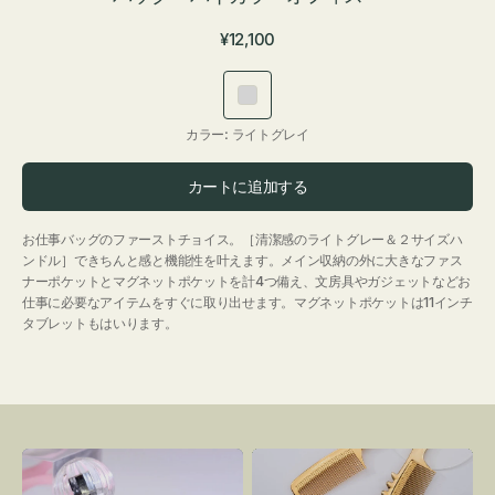
通
¥12,100
常
価
ラ
格
イ
カラー:
ライトグレイ
ト
グ
カートに追加する
レ
イ
お仕事バッグのファーストチョイス。［清潔感のライトグレー＆２サイズハ
ンドル］できちんと感と機能性を叶えます。メイン収納の外に大きなファス
ナーポケットとマグネットポケットを計4つ備え、文房具やガジェットなどお
仕事に必要なアイテムをすぐに取り出せます。マグネットポケットは11インチ
タブレットもはいります。