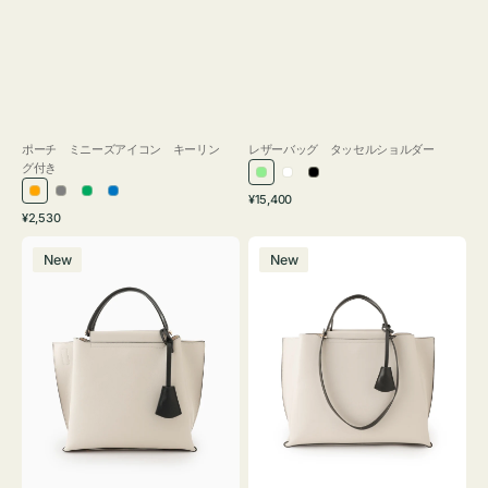
ポーチ ミニーズアイコン キーリン
レザーバッグ タッセルショルダー
グ付き
ラ
ホ
ブ
通
オ
グ
グ
ブ
¥15,400
イ
ワ
ラ
通
常
¥2,530
レ
レ
リ
ル
ト
イ
ッ
常
価
バ
バ
ン
ー
ー
ー
グ
ト
ク
価
格
New
New
ッ
ッ
ジ
ン
格
リ
グ
グ
ー
バ
バ
ン
イ
イ
カ
カ
ラ
ラ
ー
ー
オ
オ
フ
フ
ィ
ィ