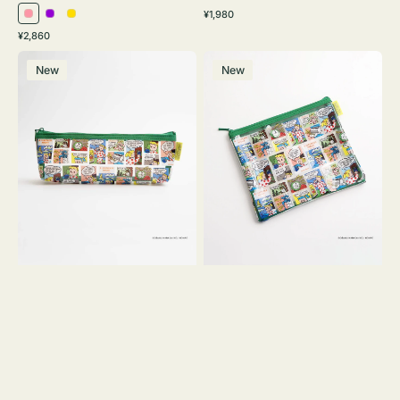
通
¥1,980
ピ
パ
イ
常
通
¥2,860
ン
ー
エ
価
常
ポ
ポ
格
ク
プ
ロ
価
New
New
ー
ー
ル
ー
格
チ
チ
ヨ
フ
コ
ラ
OSAMU
ッ
GOODS
ト
COMIC
OSAMU
GOODS
COMIC