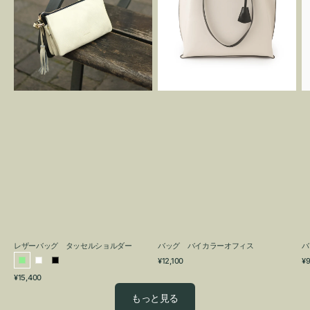
グ
カ
タ
ラ
ッ
ー
セ
オ
ル
フ
シ
ィ
ョ
ス
ル
ダ
ー
レザーバッグ タッセルショルダー
バッグ バイカラーオフィス
バ
通
通
¥12,100
¥9
ラ
ホ
ブ
常
常
通
¥15,400
イ
ワ
ラ
価
価
常
格
格
ト
イ
ッ
もっと見る
価