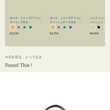
リ
ッ
メ
ン
シ
ッ
グ
ュ
シ
付
ケ
ュ
バッグインバッ
ポーチ ミニーズアイコン
ポーチ ミニーズアイコン
ーメッシュ
き
ー
キーリング付き
ティッシュケース付き
ス
シ
ブ
ベ
オ
グ
グ
ブ
オ
グ
グ
ブ
付
通
通
通
¥6,050
¥2,530
¥2,750
ル
ラ
ー
レ
レ
リ
ル
レ
レ
リ
ル
常
常
常
き
バ
ッ
ジ
ン
ー
ー
ー
ン
ー
ー
ー
価
価
価
ー
ク
ュ
ジ
ン
ジ
ン
格
格
格
今日を彩る、とっておき
Found This !