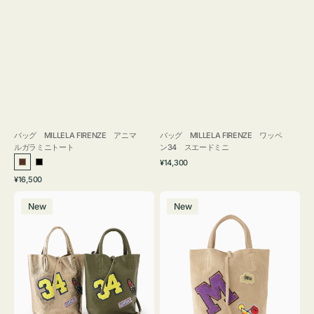
バッグ MILLELA FIRENZE アニマ
バッグ MILLELA FIRENZE ワッペ
ルガラミニトート
ン34 スエードミニ
通
¥14,300
ブ
ブ
常
通
¥16,500
ラ
ラ
価
常
バ
バ
格
ウ
ッ
価
New
New
ッ
ッ
ン
ク
格
グ
グ
MILLELA
MILLELA
FIRENZE
FIRENZE
ワ
ワ
ッ
ッ
ペ
ペ