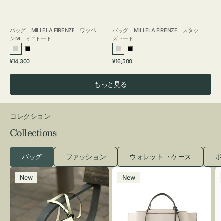
バッグ MILLELA FIRENZE ワッペ
バッグ MILLELA FIRENZE スタッ
ンM ミニトート
ズトート
シ
ブ
シ
ブ
通
通
¥14,300
¥16,500
ル
ラ
ル
ラ
常
常
バ
ッ
バ
ッ
価
価
もっと見る
ー
ク
ー
ク
格
格
コレクション
Collections
バッグ
ファッション
ウォレット ・ケース
ポ
レ
バ
New
New
ザ
ッ
ー
グ
バ
バ
ッ
イ