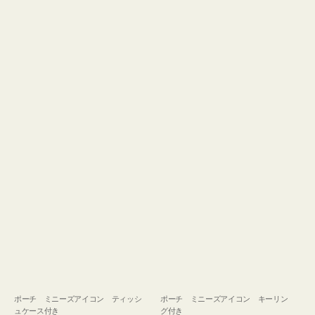
ュ
グ
ケ
付
ー
き
ス
付
き
ポーチ ミニーズアイコン ティッシ
ポーチ ミニーズアイコン キーリン
ュケース付き
グ付き