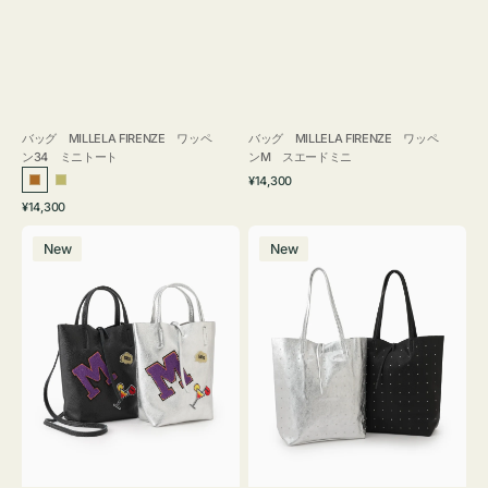
バッグ MILLELA FIRENZE ワッペ
バッグ MILLELA FIRENZE ワッペ
ン34 ミニトート
ンM スエードミニ
通
¥14,300
ブ
カ
常
通
¥14,300
ロ
ー
価
常
バ
バ
格
ン
キ
価
New
New
ッ
ッ
ズ
格
グ
グ
MILLELA
MILLELA
FIRENZE
FIRENZE
ワ
ス
ッ
タ
ペ
ッ
ン
ズ
M
ト
ミ
ー