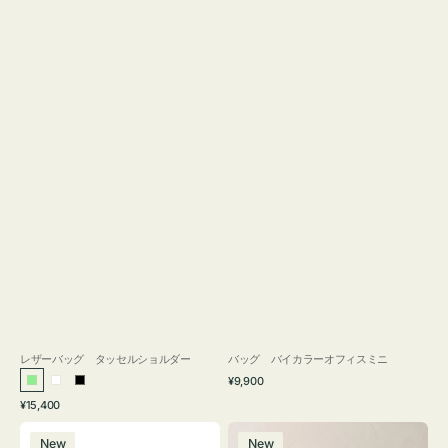
レザーバッグ タッセルショルダー
バッグ バイカラーオフィスミニ
通
¥9,900
ラ
ホ
ブ
常
通
¥15,400
イ
ワ
ラ
価
常
バ
バ
格
ト
イ
ッ
価
New
New