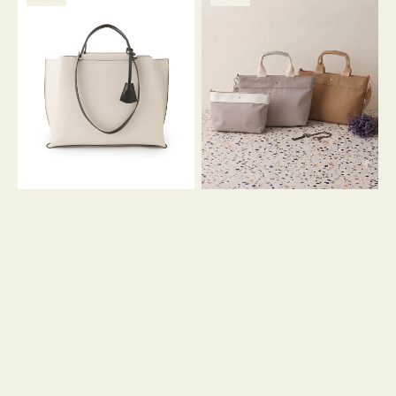
ッ
ッ
グ
ト
ク
格
グ
グ
リ
バ
ナ
ー
イ
イ
ン
カ
ロ
ラ
ン
ー
フ
オ
ナ
フ
２
ィ
コ
ス
セ
ッ
ト