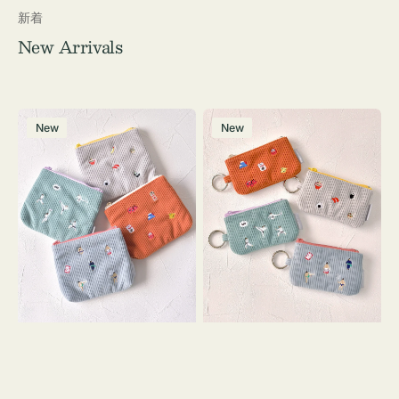
新着
New Arrivals
ポ
ポ
New
New
ー
ー
チ
チ
ミ
ミ
ニ
ニ
ー
ー
ズ
ズ
ア
ア
イ
イ
コ
コ
ン
ン
テ
キ
ィ
ー
ッ
リ
シ
ン