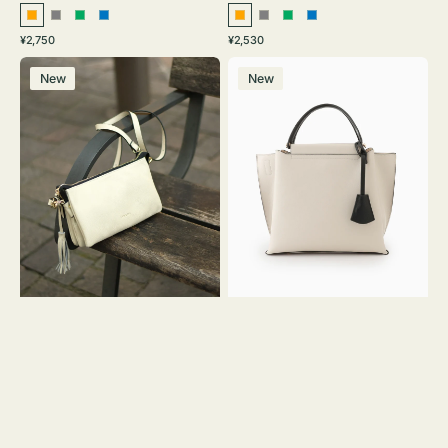
オ
グ
グ
ブ
オ
グ
グ
ブ
通
通
¥2,750
¥2,530
レ
レ
リ
ル
レ
レ
リ
ル
常
常
レ
バ
ン
ー
ー
ー
ン
ー
ー
ー
価
価
New
New
ザ
ッ
ジ
ン
ジ
ン
格
格
ー
グ
バ
バ
ッ
イ
グ
カ
タ
ラ
ッ
ー
セ
オ
ル
フ
シ
ィ
ョ
ス
ル
ミ
ダ
ニ
ー