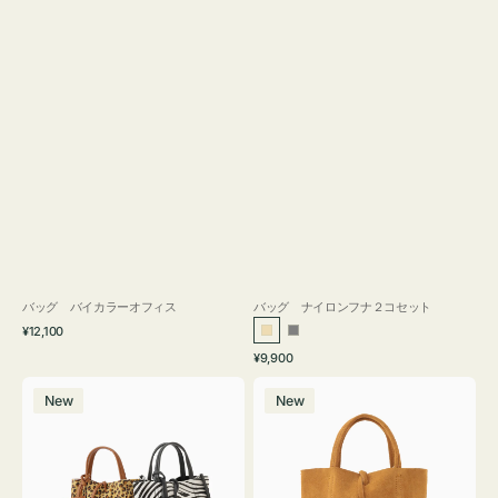
バッグ バイカラーオフィス
バッグ ナイロンフナ２コセット
通
¥12,100
ベ
グ
常
通
¥9,900
ー
レ
価
常
バ
バ
格
ジ
ー
価
New
New
ッ
ッ
ュ
格
グ
グ
MILLELA
MILLELA
FIRENZE
FIRENZE