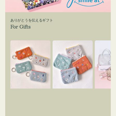
ありがとうを伝えるギフト
For Gifts
ポ
ポ
バ
ー
ー
ッ
チ
チ
グ
ミ
ミ
イ
ニ
ニ
ン
ー
ー
バ
ズ
ズ
ッ
ア
ア
グ
イ
イ
ス
コ
コ
マ
ン
ン
イ
キ
テ
リ
ー
ィ
ー