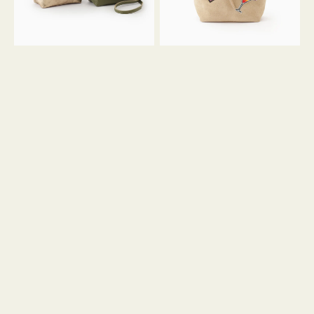
ン
ン
34
M
ミ
ス
ニ
エ
ト
ー
ー
ド
ト
ミ
ニ