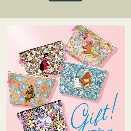
グ
ト
ク
格
リ
ー
ン