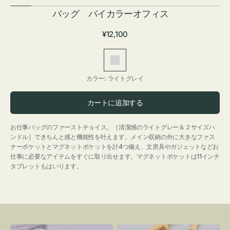
バッグ バイカラーオフィス
通
¥12,100
常
価
ラ
格
イ
カラー:
ライトグレイ
ト
グ
カートに追加する
レ
イ
お仕事バッグのファーストチョイス。［清潔感のライトグレー＆２サイズハ
ンドル］できちんと感と機能性を叶えます。メイン収納の外に大きなファス
ナーポケットとマグネットポケットを計4つ備え、文房具やガジェットなどお
仕事に必要なアイテムをすぐに取り出せます。マグネットポケットは11インチ
タブレットもはいります。