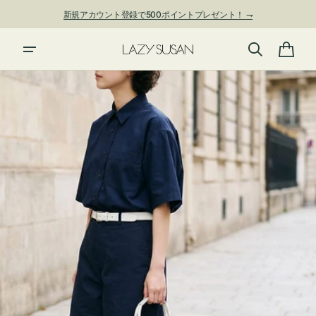
ン
新規アカウント登録で500ポイントプレゼント！ ⇁
ツ
に
進
カ
む
ー
ト