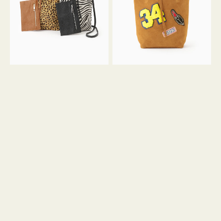
ア
ワ
ニ
ッ
マ
ペ
ル
ン
ガ
34
ラ
ス
ミ
エ
ニ
ー
ト
ド
ー
ミ
ト
ニ