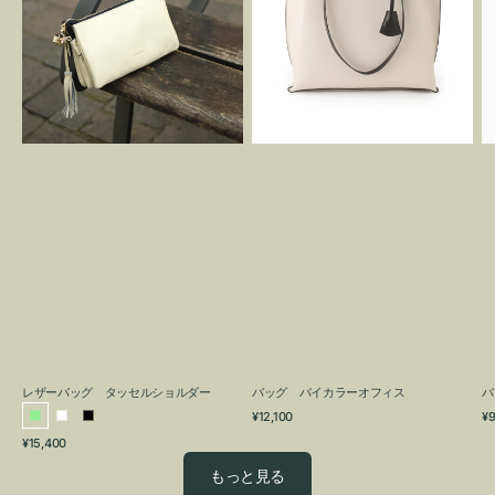
グ
カ
タ
ラ
ッ
ー
セ
オ
ル
フ
シ
ィ
ョ
ス
ル
ダ
ー
レザーバッグ タッセルショルダー
バッグ バイカラーオフィス
バ
通
通
¥12,100
¥9
ラ
ホ
ブ
常
常
通
¥15,400
イ
ワ
ラ
価
価
常
格
格
ト
イ
ッ
もっと見る
価