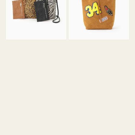
ア
ワ
ニ
ッ
マ
ペ
ル
ン
ガ
34
ラ
ス
ミ
エ
ニ
ー
ト
ド
ー
ミ
ト
ニ