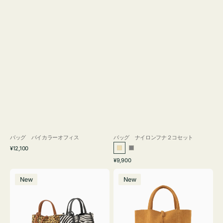
バッグ バイカラーオフィス
バッグ ナイロンフナ２コセット
通
¥12,100
ベ
グ
常
通
¥9,900
ー
レ
価
常
バ
バ
格
ジ
ー
価
New
New
ッ
ッ
ュ
格
グ
グ
MILLELA
MILLELA
FIRENZE
FIRENZE