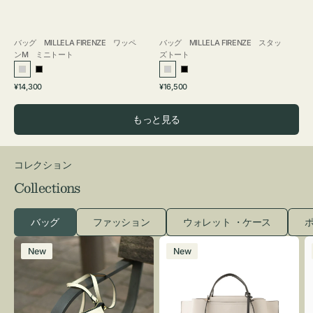
バッグ MILLELA FIRENZE ワッペ
バッグ MILLELA FIRENZE スタッ
ンM ミニトート
ズトート
シ
ブ
シ
ブ
通
通
¥14,300
¥16,500
ル
ラ
ル
ラ
常
常
バ
ッ
バ
ッ
価
価
もっと見る
ー
ク
ー
ク
格
格
コレクション
Collections
バッグ
ファッション
ウォレット ・ケース
ポ
レ
バ
New
New
ザ
ッ
ー
グ
バ
バ
ッ
イ