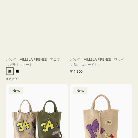
バッグ MILLELA FIRENZE アニマ
バッグ MILLELA FIRENZE ワッペ
ルガラミニトート
ン34 スエードミニ
通
¥14,300
ブ
ブ
常
通
¥16,500
ラ
ラ
価
常
バ
バ
格
ウ
ッ
価
New
New
ッ
ッ
ン
ク
格
グ
グ
MILLELA
MILLELA
FIRENZE
FIRENZE
ワ
ワ
ッ
ッ
ペ
ペ