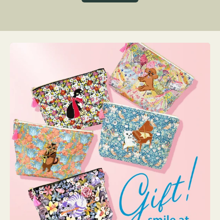
グ
ト
ク
格
リ
ー
ン