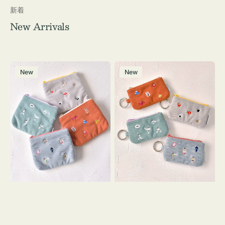
新着
New Arrivals
ポ
ポ
New
New
ー
ー
チ
チ
ミ
ミ
ニ
ニ
ー
ー
ズ
ズ
ア
ア
イ
イ
コ
コ
ン
ン
テ
キ
ィ
ー
ッ
リ
シ
ン