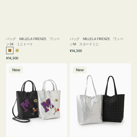
バッグ MILLELA FIRENZE ワッペ
バッグ MILLELA FIRENZE ワッペ
ン34 ミニトート
ンM スエードミニ
通
¥14,300
ブ
カ
常
通
¥14,300
ロ
ー
価
常
バ
バ
格
ン
キ
価
New
New
ッ
ッ
ズ
格
グ
グ
MILLELA
MILLELA
FIRENZE
FIRENZE
ワ
ス
ッ
タ
ペ
ッ
ン
ズ
M
ト
ミ
ー