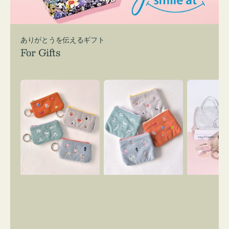
ありがとうを伝えるギフト
For Gifts
ポ
ポ
バ
ー
ー
ッ
チ
チ
グ
ミ
ミ
イ
ニ
ニ
ン
ー
ー
バ
ズ
ズ
ッ
ア
ア
グ
イ
イ
ス
コ
コ
マ
ン
ン
イ
キ
テ
リ
ー
ィ
ー