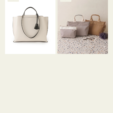
ッ
ッ
グ
ト
ク
格
グ
グ
リ
バ
ナ
ー
イ
イ
ン
カ
ロ
ラ
ン
ー
フ
オ
ナ
フ
２
ィ
コ
ス
セ
ッ
ト