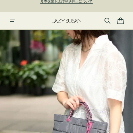
ン
新規アカウント登録で500ポイントプレゼント！ ⇁
ツ
に
進
カ
む
ー
ト