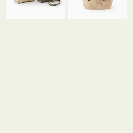
ン
ン
34
M
ミ
ス
ニ
エ
ト
ー
ー
ド
ト
ミ
ニ