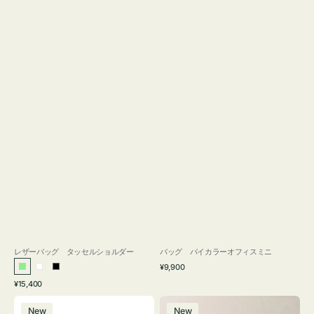
レザーバッグ タッセルショルダー
バッグ バイカラーオフィスミニ
通
¥9,900
ラ
ホ
ブ
常
通
¥15,400
イ
ワ
ラ
価
常
バ
バ
格
ト
イ
ッ
価
New
New