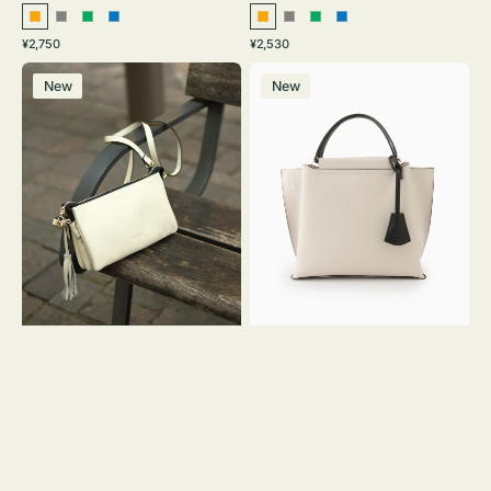
オ
グ
グ
ブ
オ
グ
グ
ブ
通
通
¥2,750
¥2,530
レ
レ
リ
ル
レ
レ
リ
ル
常
常
レ
バ
ン
ー
ー
ー
ン
ー
ー
ー
価
価
New
New
ザ
ッ
ジ
ン
ジ
ン
格
格
ー
グ
バ
バ
ッ
イ
グ
カ
タ
ラ
ッ
ー
セ
オ
ル
フ
シ
ィ
ョ
ス
ル
ミ
ダ
ニ
ー