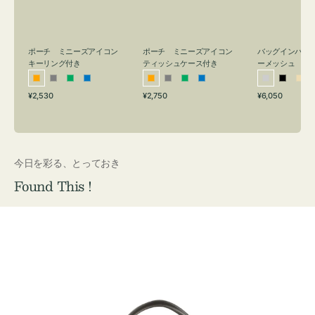
リ
ッ
メ
ン
シ
ッ
グ
ュ
シ
付
ケ
ュ
バッグインバッ
ポーチ ミニーズアイコン
ポーチ ミニーズアイコン
ーメッシュ
き
ー
キーリング付き
ティッシュケース付き
ス
シ
ブ
ベ
オ
グ
グ
ブ
オ
グ
グ
ブ
付
通
通
通
¥6,050
¥2,530
¥2,750
ル
ラ
ー
レ
レ
リ
ル
レ
レ
リ
ル
常
常
常
き
バ
ッ
ジ
ン
ー
ー
ー
ン
ー
ー
ー
価
価
価
ー
ク
ュ
ジ
ン
ジ
ン
格
格
格
今日を彩る、とっておき
Found This !