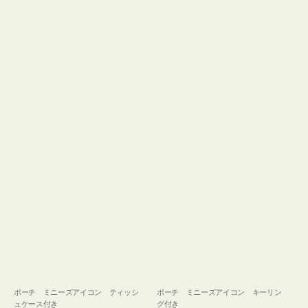
ュ
グ
ケ
付
ー
き
ス
付
き
ポーチ ミニーズアイコン ティッシ
ポーチ ミニーズアイコン キーリン
ュケース付き
グ付き