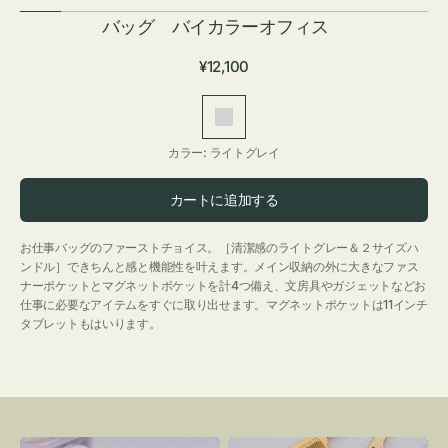
バッグ バイカラーオフィス
通
¥12,100
常
価
ラ
格
イ
カラー:
ライトグレイ
ト
グ
カートに追加する
レ
イ
お仕事バッグのファーストチョイス。［清潔感のライトグレー＆２サイズハ
ンドル］できちんと感と機能性を叶えます。メイン収納の外に大きなファス
ナーポケットとマグネットポケットを計4つ備え、文房具やガジェットなどお
仕事に必要なアイテムをすぐに取り出せます。マグネットポケットは11インチ
タブレットもはいります。