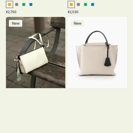
オ
グ
グ
ブ
オ
グ
グ
ブ
通
通
¥2,750
¥2,530
レ
レ
リ
ル
レ
レ
リ
ル
常
常
レ
バ
ン
ー
ー
ー
ン
ー
ー
ー
価
価
New
New
ザ
ッ
ジ
ン
ジ
ン
格
格
ー
グ
バ
バ
ッ
イ
グ
カ
タ
ラ
ッ
ー
セ
オ
ル
フ
シ
ィ
ョ
ス
ル
ミ
ダ
ニ
ー