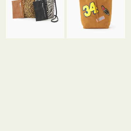
ア
ワ
ニ
ッ
マ
ペ
ル
ン
ガ
34
ラ
ス
ミ
エ
ニ
ー
ト
ド
ー
ミ
ト
ニ