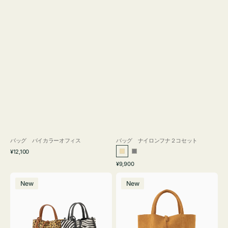
バッグ バイカラーオフィス
バッグ ナイロンフナ２コセット
通
¥12,100
ベ
グ
常
通
¥9,900
ー
レ
価
常
バ
バ
格
ジ
ー
価
New
New
ッ
ッ
ュ
格
グ
グ
MILLELA
MILLELA
FIRENZE
FIRENZE