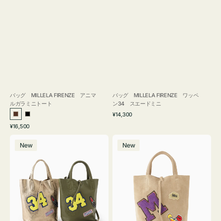
バッグ MILLELA FIRENZE アニマ
バッグ MILLELA FIRENZE ワッペ
ルガラミニトート
ン34 スエードミニ
通
¥14,300
ブ
ブ
常
通
¥16,500
ラ
ラ
価
常
バ
バ
格
ウ
ッ
価
New
New
ッ
ッ
ン
ク
格
グ
グ
MILLELA
MILLELA
FIRENZE
FIRENZE
ワ
ワ
ッ
ッ
ペ
ペ