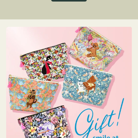
グ
ト
ク
格
リ
ー
ン