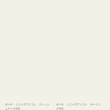
ュ
グ
ケ
付
ー
き
ス
付
き
ポーチ ミニーズアイコン ティッシ
ポーチ ミニーズアイコン キーリン
ュケース付き
グ付き