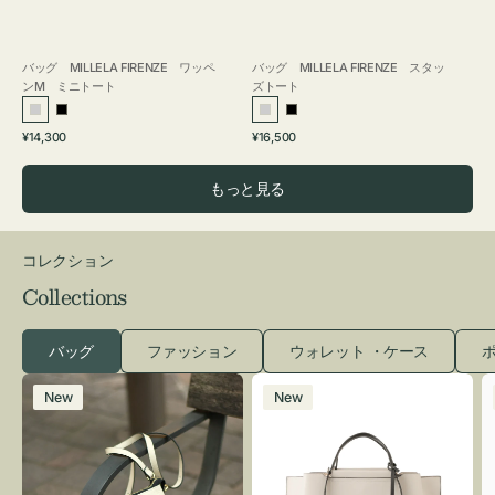
バッグ MILLELA FIRENZE ワッペ
バッグ MILLELA FIRENZE スタッ
ンM ミニトート
ズトート
シ
ブ
シ
ブ
通
通
¥14,300
¥16,500
ル
ラ
ル
ラ
常
常
バ
ッ
バ
ッ
価
価
もっと見る
ー
ク
ー
ク
格
格
コレクション
Collections
バッグ
ファッション
ウォレット ・ケース
ポ
レ
バ
New
New
ザ
ッ
ー
グ
バ
バ
ッ
イ