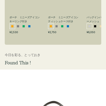
リ
ッ
メ
ン
シ
ッ
グ
ュ
シ
付
ケ
ュ
バッグインバッ
ポーチ ミニーズアイコン
ポーチ ミニーズアイコン
ーメッシュ
き
ー
キーリング付き
ティッシュケース付き
ス
シ
ブ
ベ
オ
グ
グ
ブ
オ
グ
グ
ブ
付
通
通
通
¥6,050
¥2,530
¥2,750
ル
ラ
ー
レ
レ
リ
ル
レ
レ
リ
ル
常
常
常
き
バ
ッ
ジ
ン
ー
ー
ー
ン
ー
ー
ー
価
価
価
ー
ク
ュ
ジ
ン
ジ
ン
格
格
格
今日を彩る、とっておき
Found This !