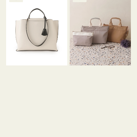
ッ
ッ
グ
ト
ク
格
グ
グ
リ
バ
ナ
ー
イ
イ
ン
カ
ロ
ラ
ン
ー
フ
オ
ナ
フ
２
ィ
コ
ス
セ
ッ
ト