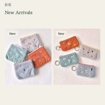
新着
New Arrivals
ポ
ポ
New
New
ー
ー
チ
チ
ミ
ミ
ニ
ニ
ー
ー
ズ
ズ
ア
ア
イ
イ
コ
コ
ン
ン
テ
キ
ィ
ー
ッ
リ
シ
ン