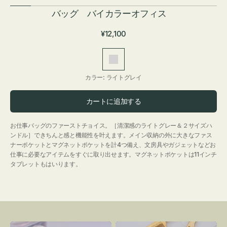
バッグ バイカラーオフィス
通
¥12,100
常
価
ラ
格
イ
カラー:
ライトグレイ
ト
グ
カートに追加する
レ
イ
お仕事バッグのファーストチョイス。［清潔感のライトグレー＆２サイズハ
ンドル］できちんと感と機能性を叶えます。メイン収納の外に大きなファス
ナーポケットとマグネットポケットを計4つ備え、文房具やガジェットなどお
仕事に必要なアイテムをすぐに取り出せます。マグネットポケットは11インチ
タブレットもはいります。