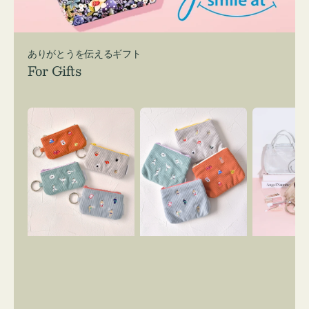
ありがとうを伝えるギフト
For Gifts
ポ
ポ
バ
ー
ー
ッ
チ
チ
グ
ミ
ミ
イ
ニ
ニ
ン
ー
ー
バ
ズ
ズ
ッ
ア
ア
グ
イ
イ
ス
コ
コ
マ
ン
ン
イ
キ
テ
リ
ー
ィ
ー