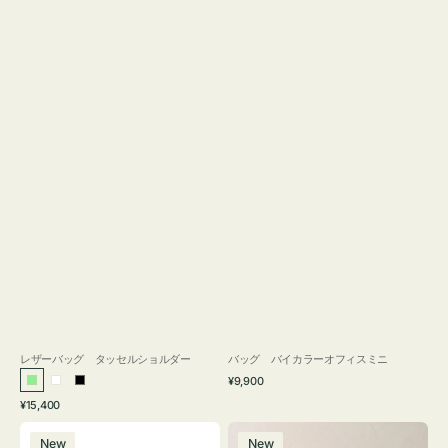
レザーバッグ タッセルショルダー
バッグ バイカラーオフィスミニ
通
¥9,900
ラ
ホ
ブ
常
通
¥15,400
イ
ワ
ラ
価
常
バ
バ
格
ト
イ
ッ
価
New
New