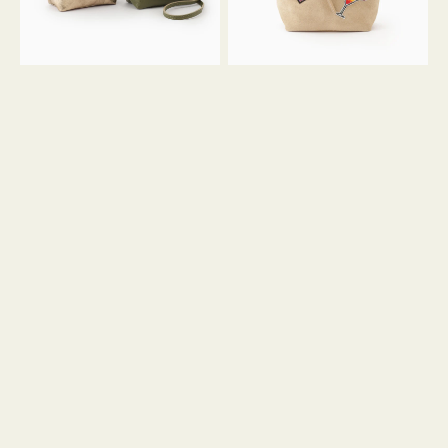
ン
ン
34
M
ミ
ス
ニ
エ
ト
ー
ー
ド
ト
ミ
ニ