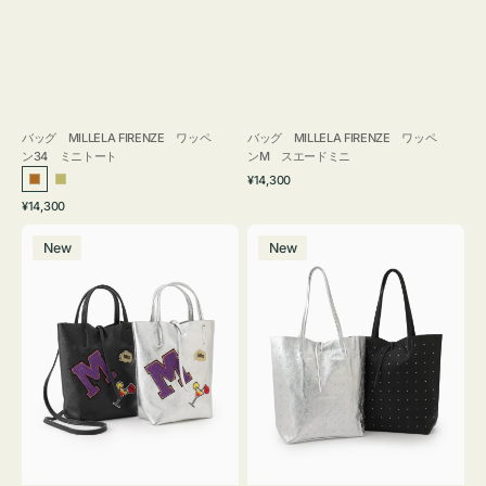
バッグ MILLELA FIRENZE ワッペ
バッグ MILLELA FIRENZE ワッペ
ン34 ミニトート
ンM スエードミニ
通
¥14,300
ブ
カ
常
通
¥14,300
ロ
ー
価
常
バ
バ
格
ン
キ
価
New
New
ッ
ッ
ズ
格
グ
グ
MILLELA
MILLELA
FIRENZE
FIRENZE
ワ
ス
ッ
タ
ペ
ッ
ン
ズ
M
ト
ミ
ー