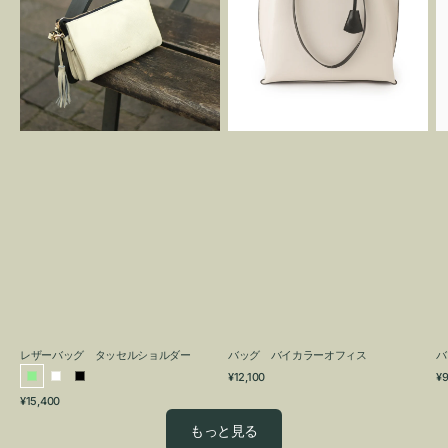
グ
カ
タ
ラ
ッ
ー
セ
オ
ル
フ
シ
ィ
ョ
ス
ル
ダ
ー
レザーバッグ タッセルショルダー
バッグ バイカラーオフィス
バ
通
通
¥12,100
¥9
ラ
ホ
ブ
常
常
通
¥15,400
イ
ワ
ラ
価
価
常
格
格
ト
イ
ッ
もっと見る
価