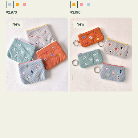
ラ
オ
ピ
オ
ピ
ラ
通
通
¥2,970
¥3,190
イ
レ
ン
レ
ン
イ
常
常
ポ
ポ
ト
ン
ク
ン
ク
ト
価
価
New
New
ー
ー
ブ
ジ
ジ
ブ
格
格
チ
チ
ル
ル
ミ
ミ
ー
ー
ニ
ニ
ー
ー
ズ
ズ
ア
ア
イ
イ
コ
コ
ン
ン
テ
キ
ィ
ー
ッ
リ
シ
ン
ュ
グ
ケ
付
ー
き