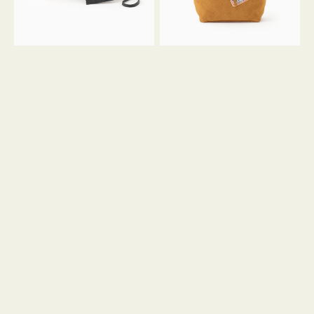
ル
ン
ガ
34
ラ
ス
ミ
エ
ニ
ー
ト
ド
ー
ミ
ト
ニ