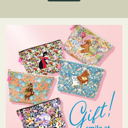
グ
ト
ク
格
リ
ー
ン