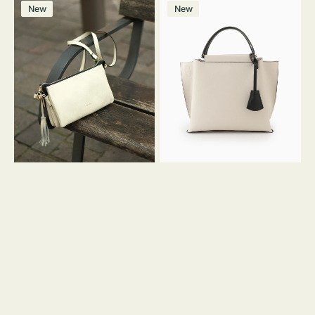
レ
バ
ン
ー
ー
ー
ン
ー
ー
ー
価
価
New
New
ザ
ッ
ジ
ン
ジ
ン
格
格
ー
グ
バ
バ
ッ
イ
グ
カ
タ
ラ
ッ
ー
セ
オ
ル
フ
シ
ィ
ョ
ス
ル
ミ
ダ
ニ
ー