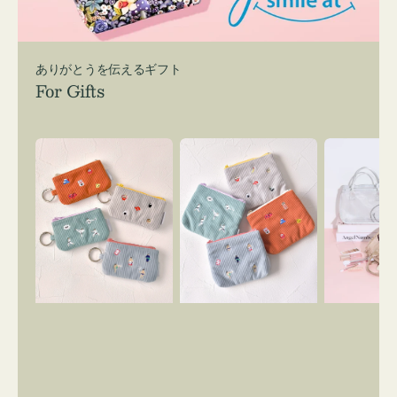
ありがとうを伝えるギフト
For Gifts
ポ
ポ
バ
ー
ー
ッ
チ
チ
グ
ミ
ミ
イ
ニ
ニ
ン
ー
ー
バ
ズ
ズ
ッ
ア
ア
グ
イ
イ
ス
コ
コ
マ
ン
ン
イ
キ
テ
リ
ー
ィ
ー