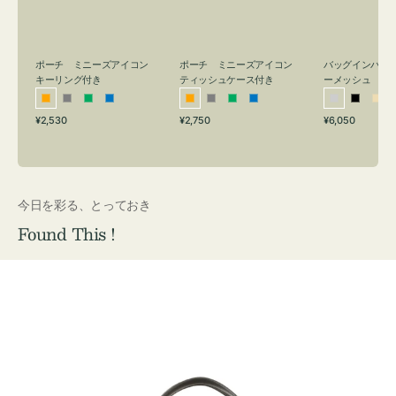
リ
ッ
メ
ン
シ
ッ
グ
ュ
シ
付
ケ
ュ
バッグインバッ
ポーチ ミニーズアイコン
ポーチ ミニーズアイコン
ーメッシュ
き
ー
キーリング付き
ティッシュケース付き
ス
シ
ブ
ベ
オ
グ
グ
ブ
オ
グ
グ
ブ
付
通
通
通
¥6,050
¥2,530
¥2,750
ル
ラ
ー
レ
レ
リ
ル
レ
レ
リ
ル
常
常
常
き
バ
ッ
ジ
ン
ー
ー
ー
ン
ー
ー
ー
価
価
価
ー
ク
ュ
ジ
ン
ジ
ン
格
格
格
今日を彩る、とっておき
Found This !