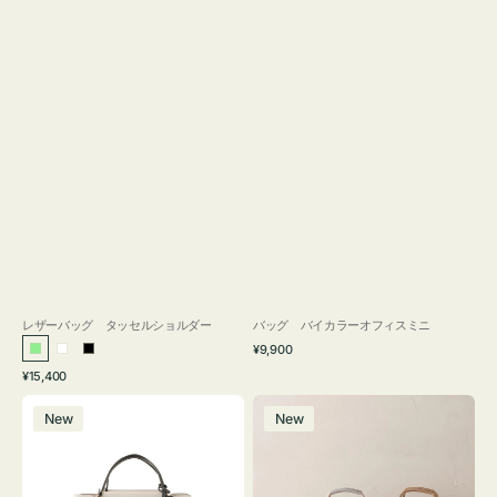
レザーバッグ タッセルショルダー
バッグ バイカラーオフィスミニ
通
¥9,900
ラ
ホ
ブ
常
通
¥15,400
イ
ワ
ラ
価
常
バ
バ
格
ト
イ
ッ
価
New
New
ッ
ッ
グ
ト
ク
格
グ
グ
リ
バ
ナ
ー