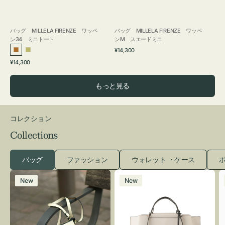
バッグ MILLELA FIRENZE ワッペ
バッグ MILLELA FIRENZE ワッペ
ン34 ミニトート
ンM スエードミニ
通
¥14,300
ブ
カ
常
通
¥14,300
ロ
ー
価
常
格
ン
キ
価
もっと見る
ズ
格
コレクション
Collections
バッグ
ファッション
ウォレット ・ケース
ポ
レ
バ
New
New
ザ
ッ
ー
グ
バ
バ
ッ
イ