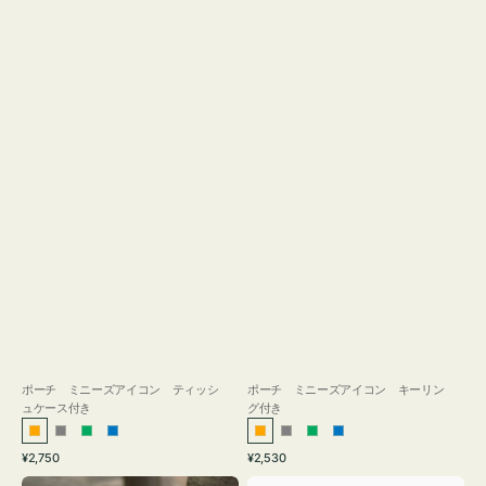
ス
付
き
ポーチ ミニーズアイコン ティッシ
ポーチ ミニーズアイコン キーリン
ュケース付き
グ付き
オ
グ
グ
ブ
オ
グ
グ
ブ
通
通
¥2,750
¥2,530
レ
レ
リ
ル
レ
レ
リ
ル
常
常