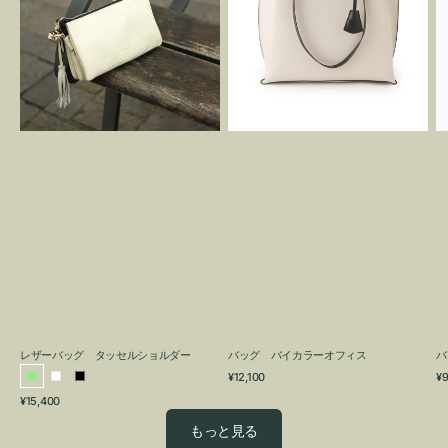
グ
カ
タ
ラ
ッ
ー
セ
オ
ル
フ
シ
ィ
ョ
ス
ル
ダ
ー
レザーバッグ タッセルショルダー
バッグ バイカラーオフィス
バ
通
通
¥12,100
¥9
ラ
ホ
ブ
常
常
通
¥15,400
イ
ワ
ラ
価
価
常
格
格
ト
イ
ッ
もっと見る
価