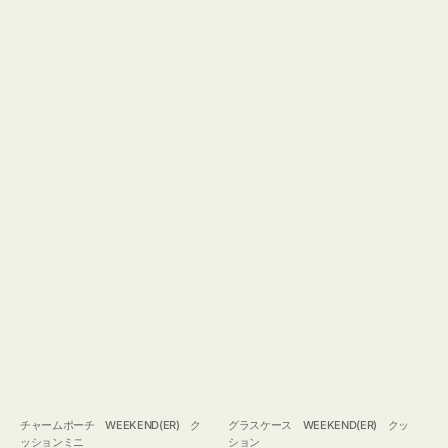
チャームポーチ WEEKEND(ER) ク
グラスケース WEEKEND(ER) クッ
ッションミニ
ション