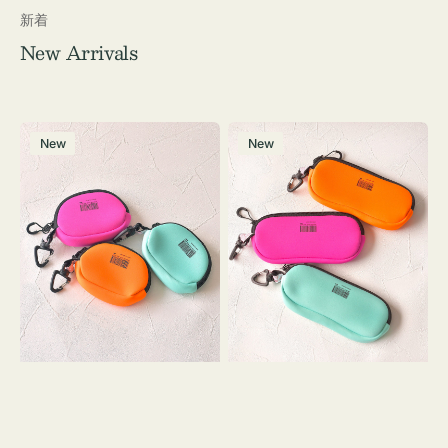
新着
New Arrivals
チ
グ
New
New
ャ
ラ
ー
ス
ム
ケ
ポ
ー
ー
ス
チ
WEEKEND(ER)
WEEKEND(ER)
ク
ク
ッ
ッ
シ
シ
ョ
ョ
ン
ン
ミ
ニ