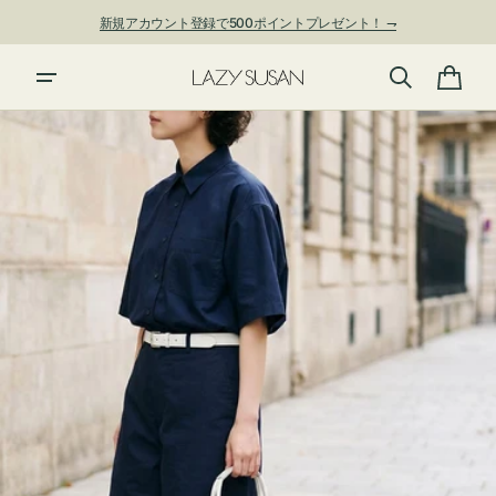
ン
新規アカウント登録で500ポイントプレゼント！ ⇁
ツ
に
夏季休業および発送停止について
進
カ
む
ー
ト