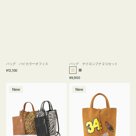
バッグ バイカラーオフィス
バッグ ナイロンフナ２コセット
通
¥12,100
ベ
グ
常
通
¥9,900
ー
レ
価
常
バ
バ
格
ジ
ー
価
New
New
ッ
ッ
ュ
格
グ
グ
MILLELA
MILLELA
FIRENZE
FIRENZE
ア
ワ
ニ
ッ
マ
ペ