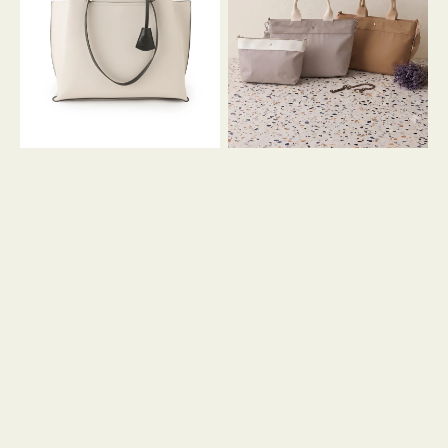
イ
イ
ン
カ
ロ
ラ
ン
ー
フ
オ
ナ
フ
２
ィ
コ
ス
セ
ッ
ト