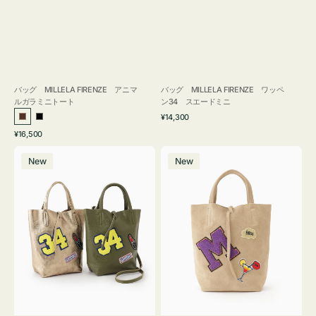
バッグ MILLELA FIRENZE アニマ
バッグ MILLELA FIRENZE ワッペ
ルガラミニトート
ン34 スエードミニ
通
¥14,300
ブ
ブ
常
通
¥16,500
ラ
ラ
価
常
バ
バ
格
ウ
ッ
価
New
New
ッ
ッ
ン
ク
格
グ
グ
MILLELA
MILLELA
FIRENZE
FIRENZE
ワ
ワ
ッ
ッ
ペ
ペ
ン
ン
34
M
ミ
ス