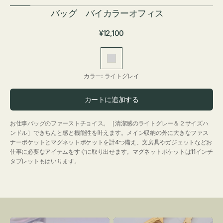
バッグ バイカラーオフィス
通
¥12,100
常
価
ラ
格
イ
カラー:
ライトグレイ
ト
グ
カートに追加する
レ
イ
お仕事バッグのファーストチョイス。［清潔感のライトグレー＆２サイズハ
ンドル］できちんと感と機能性を叶えます。メイン収納の外に大きなファス
ナーポケットとマグネットポケットを計4つ備え、文房具やガジェットなどお
仕事に必要なアイテムをすぐに取り出せます。マグネットポケットは11インチ
タブレットもはいります。