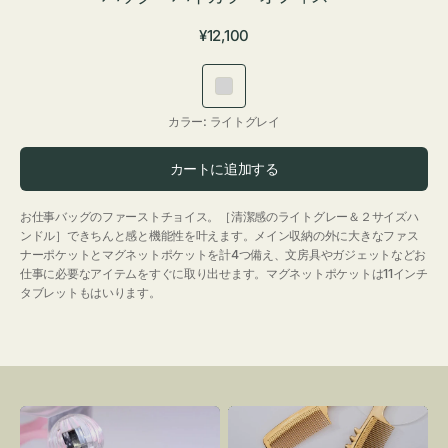
通
¥12,100
常
価
ラ
格
イ
カラー:
ライトグレイ
ト
グ
カートに追加する
レ
イ
お仕事バッグのファーストチョイス。［清潔感のライトグレー＆２サイズハ
ンドル］できちんと感と機能性を叶えます。メイン収納の外に大きなファス
ナーポケットとマグネットポケットを計4つ備え、文房具やガジェットなどお
仕事に必要なアイテムをすぐに取り出せます。マグネットポケットは11インチ
タブレットもはいります。