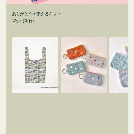
ありがとうを伝えるギフト
For Gifts
エ
ポ
ポ
コ
ー
ー
バ
チ
チ
ッ
ミ
ミ
グ
ニ
ニ
Ｓ
ー
ー
OSAMU
ズ
ズ
GOODS
ア
ア
COMIC
イ
イ
コ
コ
ン
ン
キ
テ
ー
ィ
リ
ッ
ン
シ