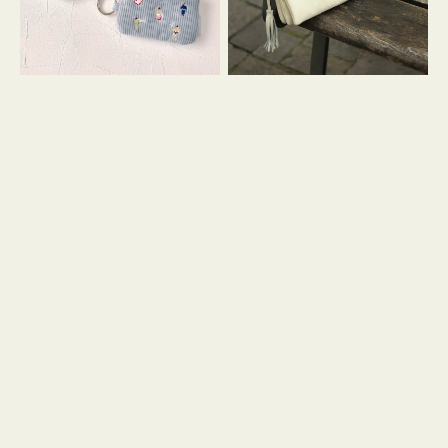
イ
セ
コ
ル
ン
シ
キ
ョ
ー
ル
リ
ダ
ン
ー
グ
付
き