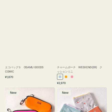
エコバッグＳ OSAMU GOODS
チャームポーチ WEEKEND(ER) ク
COMIC
ッションミニ
通
¥1,870
ラ
オ
ピ
常
通
¥2,970
イ
レ
ン
価
常
グ
ポ
格
ト
ン
ク
価
New
New
ラ
ー
ブ
ジ
格
ス
チ
ル
ケ
ミ
ー
ー
ニ