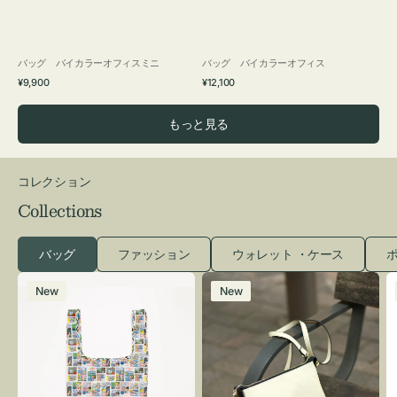
バッグ バイカラーオフィスミニ
バッグ バイカラーオフィス
通
通
¥9,900
¥12,100
常
常
価
価
もっと見る
格
格
コレクション
Collections
バッグ
ファッション
ウォレット ・ケース
ポ
エ
レ
New
New
コ
ザ
バ
ー
ッ
バ
グ
ッ
Ｓ
グ