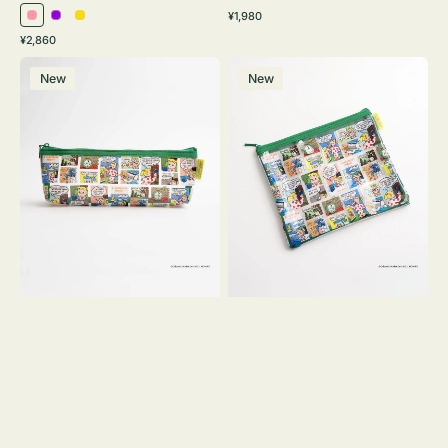
通
¥1,980
ピ
パ
イ
常
通
¥2,860
ン
ー
エ
価
常
ポ
ポ
格
ク
プ
ロ
価
New
New
ー
ー
ル
ー
格
チ
チ
ヨ
フ
コ
ラ
OSAMU
ッ
GOODS
ト
COMIC
OSAMU
GOODS
COMIC