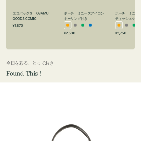
グ
ュ
付
ケ
エコバッグＳ OSAMU
ポーチ ミニーズアイコン
ポーチ ミニー
き
ー
GOODS COMIC
キーリング付き
ティッシュケー
通
ス
¥1,870
オ
グ
グ
ブ
オ
グ
グ
常
付
通
通
¥2,530
¥2,750
レ
レ
リ
ル
レ
レ
リ
価
常
常
き
格
ン
ー
ー
ー
ン
ー
ー
価
価
ジ
ン
ジ
ン
格
格
今日を彩る、とっておき
Found This !