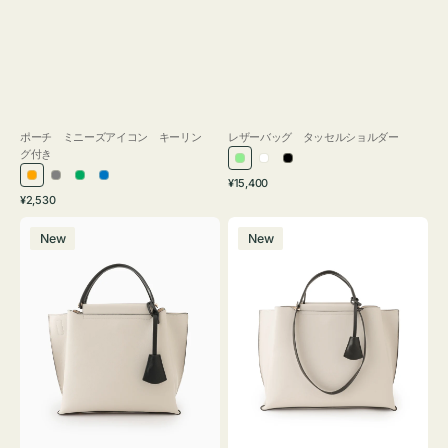
ポーチ ミニーズアイコン キーリン
レザーバッグ タッセルショルダー
グ付き
ラ
ホ
ブ
通
オ
グ
グ
ブ
¥15,400
イ
ワ
ラ
通
常
¥2,530
レ
レ
リ
ル
ト
イ
ッ
常
価
バ
バ
ン
ー
ー
ー
グ
ト
ク
価
格
New
New
ッ
ッ
ジ
ン
格
リ
グ
グ
ー
バ
バ
ン
イ
イ
カ
カ
ラ
ラ
ー
ー
オ
オ
フ
フ
ィ
ィ