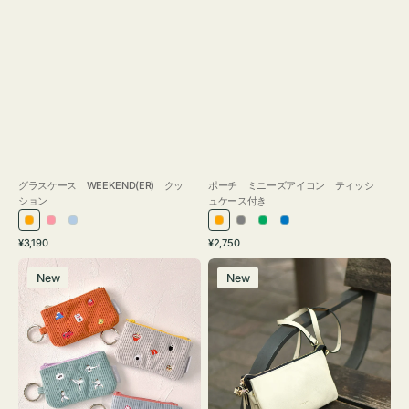
グラスケース WEEKEND(ER) クッ
ポーチ ミニーズアイコン ティッシ
ション
ュケース付き
オ
ピ
ラ
オ
グ
グ
ブ
通
通
¥3,190
¥2,750
レ
ン
イ
レ
レ
リ
ル
常
常
ポ
レ
ン
ク
ト
ン
ー
ー
ー
価
価
New
New
ー
ザ
ジ
ブ
ジ
ン
格
格
チ
ー
ル
ミ
バ
ー
ニ
ッ
ー
グ
ズ
タ
ア
ッ