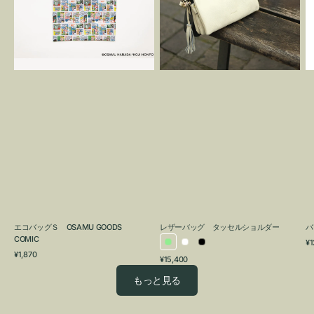
OSAMU
タ
GOODS
ッ
COMIC
セ
ル
シ
ョ
ル
ダ
ー
エコバッグＳ OSAMU GOODS
レザーバッグ タッセルショルダー
バ
COMIC
通
¥1
ラ
ホ
ブ
通
常
¥1,870
通
¥15,400
イ
ワ
ラ
常
価
常
価
格
ト
イ
ッ
もっと見る
価
格
グ
ト
ク
格
リ