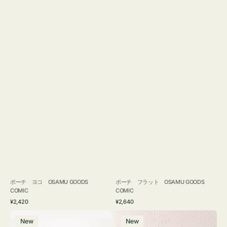
ポーチ ヨコ OSAMU GOODS
ポーチ フラット OSAMU GOODS
COMIC
COMIC
通
通
¥2,420
¥2,640
常
常
エ
チ
価
価
New
New
コ
ャ
格
格