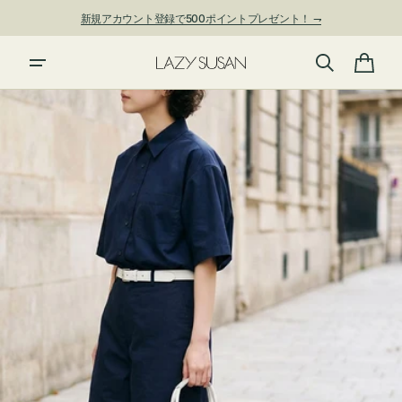
ン
新規アカウント登録で500ポイントプレゼント！ ⇁
ツ
に
夏季休業および発送停止について
進
カ
む
ー
ト