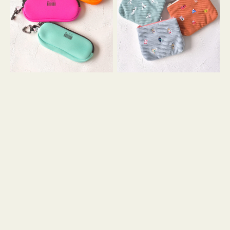
ス
ー
WEEKEND(ER)
ズ
ク
ア
ッ
イ
シ
コ
ョ
ン
ン
テ
ィ
ッ
シ
ュ
ケ
ー
ス
付
き