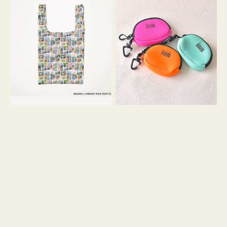
バ
ー
ッ
ム
グ
ポ
Ｓ
ー
OSAMU
チ
GOODS
WEEKEND(ER)
COMIC
ク
ッ
シ
ョ
ン
ミ
ニ