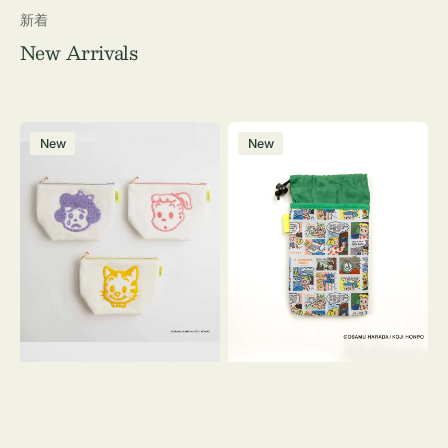
新着
New Arrivals
ポ
ボ
New
New
ー
ト
チ
ル
OSAMU
ケ
GOODS
ー
キ
ス
ャ
OSAMU
ン
GOODS
バ
COMIC
ス
サ
ガ
ラ