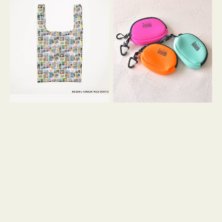
バ
ー
ッ
ム
グ
ポ
Ｓ
ー
OSAMU
チ
GOODS
WEEKEND(ER)
COMIC
ク
ッ
シ
ョ
ン
ミ
ニ