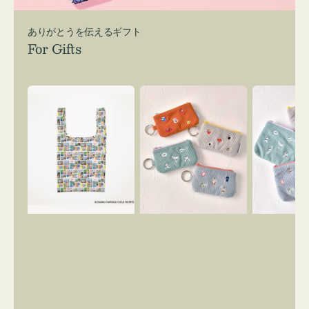
ありがとうを伝えるギフト
For Gifts
エ
ポ
ポ
コ
ー
ー
バ
チ
チ
ッ
ミ
ミ
グ
ニ
ニ
Ｓ
ー
ー
OSAMU
ズ
ズ
GOODS
ア
ア
COMIC
イ
イ
コ
コ
ン
ン
キ
テ
ー
ィ
リ
ッ
ン
シ