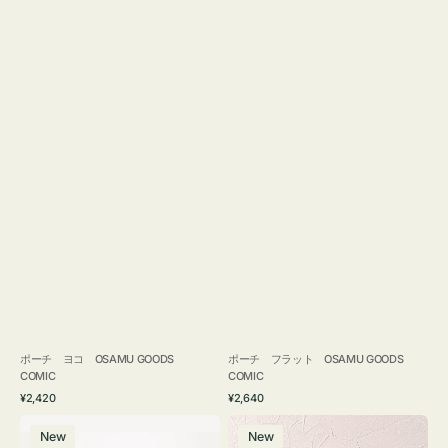
ポーチ ヨコ OSAMU GOODS
ポーチ フラット OSAMU GOODS
COMIC
COMIC
通
通
¥2,420
¥2,640
常
常
エ
チ
価
価
New
New
コ
ャ
格
格