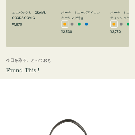
グ
ュ
付
ケ
エコバッグＳ OSAMU
ポーチ ミニーズアイコン
ポーチ ミニー
き
ー
GOODS COMIC
キーリング付き
ティッシュケー
通
ス
¥1,870
オ
グ
グ
ブ
オ
グ
グ
常
付
通
通
¥2,530
¥2,750
レ
レ
リ
ル
レ
レ
リ
価
常
常
き
格
ン
ー
ー
ー
ン
ー
ー
価
価
ジ
ン
ジ
ン
格
格
今日を彩る、とっておき
Found This !