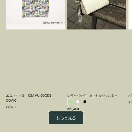
OSAMU
タ
GOODS
ッ
COMIC
セ
ル
シ
ョ
ル
ダ
ー
エコバッグＳ OSAMU GOODS
レザーバッグ タッセルショルダー
バ
COMIC
通
¥1
ラ
ホ
ブ
通
常
¥1,870
通
¥15,400
イ
ワ
ラ
常
価
常
価
格
ト
イ
ッ
もっと見る
価
格
グ
ト
ク
格
リ