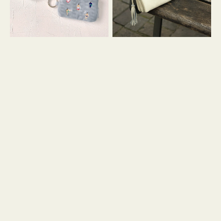
イ
セ
コ
ル
ン
シ
キ
ョ
ー
ル
リ
ダ
ン
ー
グ
付
き