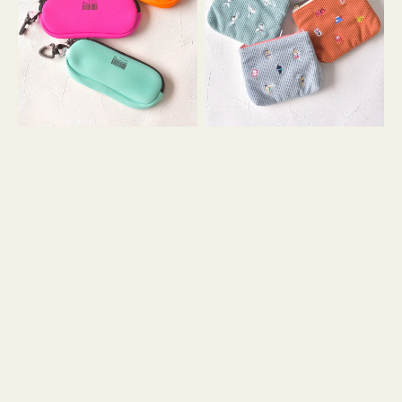
ス
ー
WEEKEND(ER)
ズ
ク
ア
ッ
イ
シ
コ
ョ
ン
ン
テ
ィ
ッ
シ
ュ
ケ
ー
ス
付
き