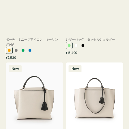
ポーチ ミニーズアイコン キーリン
レザーバッグ タッセルショルダー
グ付き
ラ
ホ
ブ
通
オ
グ
グ
ブ
¥15,400
イ
ワ
ラ
通
常
¥2,530
レ
レ
リ
ル
ト
イ
ッ
常
価
バ
バ
ン
ー
ー
ー
グ
ト
ク
価
格
New
New
ッ
ッ
ジ
ン
格
リ
グ
グ
ー
バ
バ
ン
イ
イ
カ
カ
ラ
ラ
ー
ー
オ
オ
フ
フ
ィ
ィ