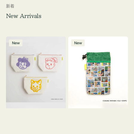
新着
New Arrivals
ポ
ボ
New
New
ー
ト
チ
ル
OSAMU
ケ
GOODS
ー
キ
ス
ャ
OSAMU
ン
GOODS
バ
COMIC
ス
サ
ガ
ラ