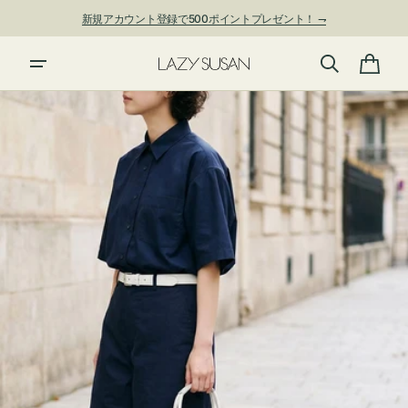
ン
新規アカウント登録で500ポイントプレゼント！ ⇁
ツ
に
進
カ
む
ー
ト