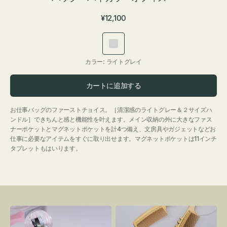
通
¥12,100
常
価
ラ
格
イ
カラー:
ライトグレイ
ト
グ
カートに追加する
レ
イ
お仕事バッグのファーストチョイス。［清潔感のライトグレー＆２サイズハ
ンドル］できちんと感と機能性を叶えます。メイン収納の外に大きなファス
ナーポケットとマグネットポケットを計4つ備え、文房具やガジェットなどお
仕事に必要なアイテムをすぐに取り出せます。マグネットポケットは11インチ
タブレットもはいります。