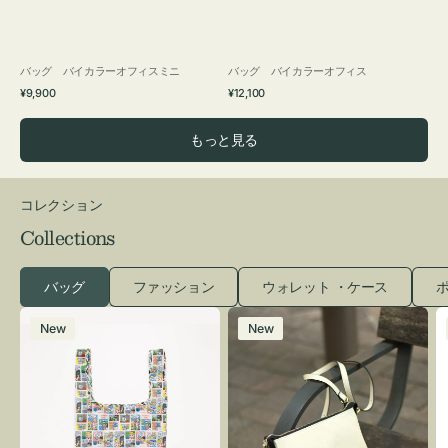
バッグ バイカラーオフィスミニ
バッグ バイカラーオフィス
通
通
¥9,900
¥12,100
常
常
価
価
もっと見る
格
格
コレクション
Collections
バッグ
ファッション
ウォレット ・ケース
ポ
エ
レ
New
New
コ
ザ
バ
ー
ッ
バ
グ
ッ
Ｓ
グ