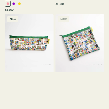
通
¥1,980
ピ
パ
イ
常
通
¥2,860
ン
ー
エ
価
常
ポ
ポ
格
ク
プ
ロ
価
New
New
ー
ー
ル
ー
格
チ
チ
ヨ
フ
コ
ラ
OSAMU
ッ
GOODS
ト
COMIC
OSAMU
GOODS
COMIC