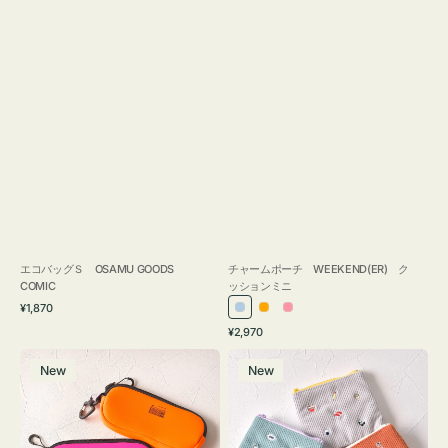
エコバッグＳ OSAMU GOODS
チャームポーチ WEEKEND(ER) ク
COMIC
ッションミニ
通
¥1,870
ラ
オ
ピ
常
通
¥2,970
イ
レ
ン
価
常
グ
ポ
格
ト
ン
ク
価
New
New
ラ
ー
ブ
ジ
格
ス
チ
ル
ケ
ミ
ー
ー
ニ