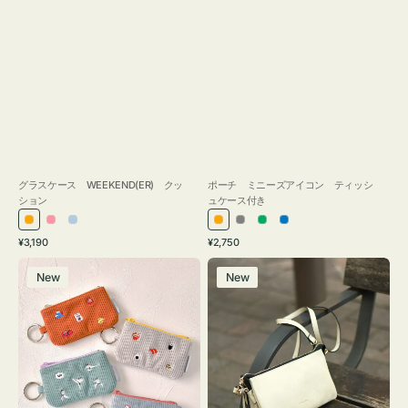
グラスケース WEEKEND(ER) クッ
ポーチ ミニーズアイコン ティッシ
ション
ュケース付き
オ
ピ
ラ
オ
グ
グ
ブ
通
通
¥3,190
¥2,750
レ
ン
イ
レ
レ
リ
ル
常
常
ポ
レ
ン
ク
ト
ン
ー
ー
ー
価
価
New
New
ー
ザ
ジ
ブ
ジ
ン
格
格
チ
ー
ル
ミ
バ
ー
ニ
ッ
ー
グ
ズ
タ
ア
ッ