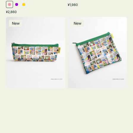
通
¥1,980
ピ
パ
イ
常
通
¥2,860
ン
ー
エ
価
常
ポ
ポ
格
ク
プ
ロ
価
New
New
ー
ー
ル
ー
格
チ
チ
ヨ
フ
コ
ラ
OSAMU
ッ
GOODS
ト
COMIC
OSAMU
GOODS
COMIC