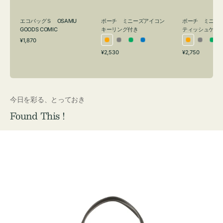
グ
ュ
付
ケ
エコバッグＳ OSAMU
ポーチ ミニーズアイコン
ポーチ ミニー
き
ー
GOODS COMIC
キーリング付き
ティッシュケー
通
ス
¥1,870
オ
グ
グ
ブ
オ
グ
グ
常
付
通
通
¥2,530
¥2,750
レ
レ
リ
ル
レ
レ
リ
価
常
常
き
格
ン
ー
ー
ー
ン
ー
ー
価
価
ジ
ン
ジ
ン
格
格
今日を彩る、とっておき
Found This !