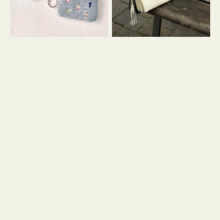
イ
セ
コ
ル
ン
シ
キ
ョ
ー
ル
リ
ダ
ン
ー
グ
付
き