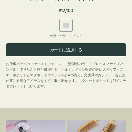
通
¥12,100
常
価
ラ
格
イ
カラー:
ライトグレイ
ト
グ
カートに追加する
レ
イ
お仕事バッグのファーストチョイス。［清潔感のライトグレー＆２サイズハ
ンドル］できちんと感と機能性を叶えます。メイン収納の外に大きなファス
ナーポケットとマグネットポケットを計4つ備え、文房具やガジェットなどお
仕事に必要なアイテムをすぐに取り出せます。マグネットポケットは11インチ
タブレットもはいります。