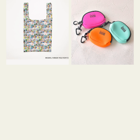
バ
ー
ッ
ム
グ
ポ
Ｓ
ー
OSAMU
チ
GOODS
WEEKEND(ER)
COMIC
ク
ッ
シ
ョ
ン
ミ
ニ