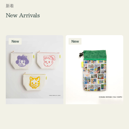
新着
New Arrivals
ポ
ボ
New
New
ー
ト
チ
ル
OSAMU
ケ
GOODS
ー
キ
ス
ャ
OSAMU
ン
GOODS
バ
COMIC
ス
サ
ガ
ラ