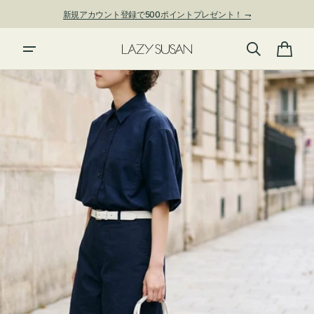
ン
新規アカウント登録で500ポイントプレゼント！ ⇁
ツ
に
進
カ
む
ー
ト