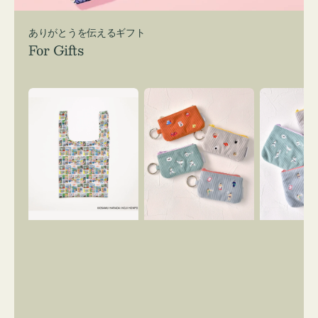
ありがとうを伝えるギフト
For Gifts
エ
ポ
ポ
コ
ー
ー
バ
チ
チ
ッ
ミ
ミ
グ
ニ
ニ
Ｓ
ー
ー
OSAMU
ズ
ズ
GOODS
ア
ア
COMIC
イ
イ
コ
コ
ン
ン
キ
テ
ー
ィ
リ
ッ
ン
シ