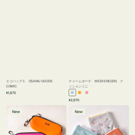
エコバッグＳ OSAMU GOODS
チャームポーチ WEEKEND(ER) ク
COMIC
ッションミニ
通
¥1,870
ラ
オ
ピ
常
通
¥2,970
イ
レ
ン
価
常
グ
ポ
格
ト
ン
ク
価
New
New
ラ
ー
ブ
ジ
格
ス
チ
ル
ケ
ミ
ー
ー
ニ