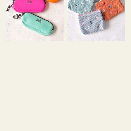
ス
ー
WEEKEND(ER)
ズ
ク
ア
ッ
イ
シ
コ
ョ
ン
ン
テ
ィ
ッ
シ
ュ
ケ
ー
ス
付
き