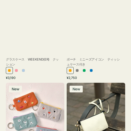
グラスケース WEEKEND(ER) クッ
ポーチ ミニーズアイコン ティッシ
ション
ュケース付き
オ
ピ
ラ
オ
グ
グ
ブ
通
通
¥3,190
¥2,750
レ
ン
イ
レ
レ
リ
ル
常
常
ポ
レ
ン
ク
ト
ン
ー
ー
ー
価
価
New
New
ー
ザ
ジ
ブ
ジ
ン
格
格
チ
ー
ル
ミ
バ
ー
ニ
ッ
ー
グ
ズ
タ
ア
ッ