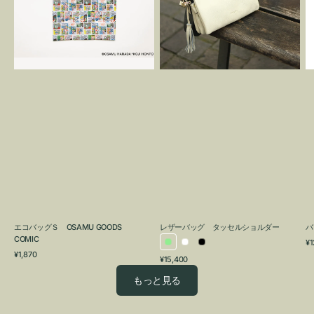
OSAMU
タ
GOODS
ッ
COMIC
セ
ル
シ
ョ
ル
ダ
ー
エコバッグＳ OSAMU GOODS
レザーバッグ タッセルショルダー
バ
COMIC
通
¥1
ラ
ホ
ブ
通
常
¥1,870
通
¥15,400
イ
ワ
ラ
常
価
常
価
格
ト
イ
ッ
もっと見る
価
格
グ
ト
ク
格
リ