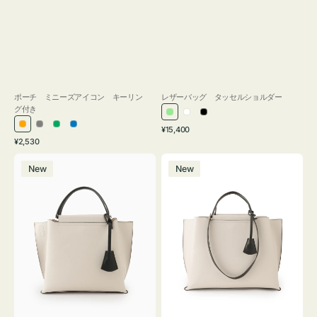
ポーチ ミニーズアイコン キーリン
レザーバッグ タッセルショルダー
グ付き
ラ
ホ
ブ
通
オ
グ
グ
ブ
¥15,400
イ
ワ
ラ
通
常
¥2,530
レ
レ
リ
ル
ト
イ
ッ
常
価
バ
バ
ン
ー
ー
ー
グ
ト
ク
価
格
New
New
ッ
ッ
ジ
ン
格
リ
グ
グ
ー
バ
バ
ン
イ
イ
カ
カ
ラ
ラ
ー
ー
オ
オ
フ
フ
ィ
ィ