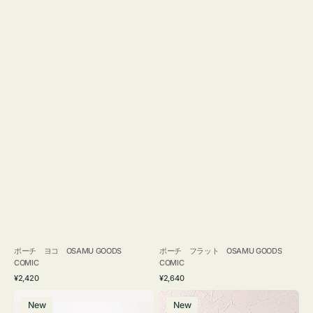
ポーチ ヨコ OSAMU GOODS
ポーチ フラット OSAMU GOODS
COMIC
COMIC
通
通
¥2,420
¥2,640
常
常
エ
チ
価
価
New
New
コ
ャ
格
格