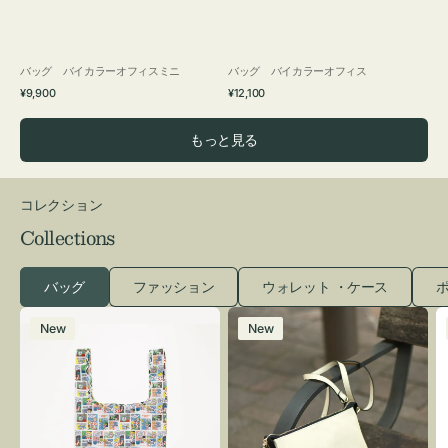
バッグ バイカラーオフィスミニ
バッグ バイカラーオフィス
通
通
¥9,900
¥12,100
常
常
価
価
もっと見る
格
格
コレクション
Collections
バッグ
ファッション
ウォレット ・ケース
ポ
エ
レ
New
New
コ
ザ
バ
ー
ッ
バ
グ
ッ
Ｓ
グ