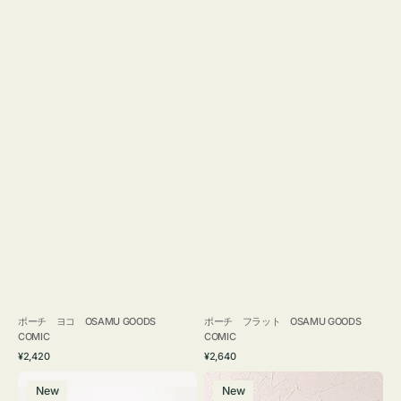
ポーチ ヨコ OSAMU GOODS
ポーチ フラット OSAMU GOODS
COMIC
COMIC
通
通
¥2,420
¥2,640
常
常
エ
チ
価
価
New
New
コ
ャ
格
格