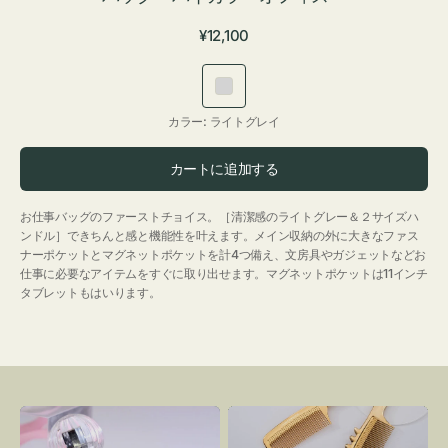
通
¥12,100
常
価
ラ
格
イ
カラー:
ライトグレイ
ト
グ
カートに追加する
レ
イ
お仕事バッグのファーストチョイス。［清潔感のライトグレー＆２サイズハ
ンドル］できちんと感と機能性を叶えます。メイン収納の外に大きなファス
ナーポケットとマグネットポケットを計4つ備え、文房具やガジェットなどお
仕事に必要なアイテムをすぐに取り出せます。マグネットポケットは11インチ
タブレットもはいります。