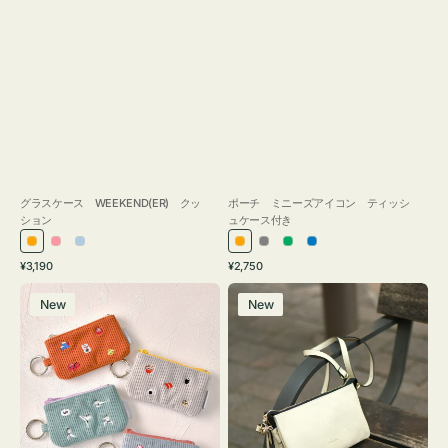
グラスケース WEEKEND(ER) クッ
ポーチ ミニーズアイコン ティッシ
ション
ュケース付き
オ
ピ
ラ
オ
グ
グ
ブ
通
通
¥3,190
¥2,750
レ
ン
イ
レ
レ
リ
ル
常
常
ポ
レ
ン
ク
ト
ン
ー
ー
ー
価
価
New
New
ー
ザ
ジ
ブ
ジ
ン
格
格
チ
ー
ル
ミ
バ
ー
ニ
ッ
ー
グ
ズ
タ
ア
ッ