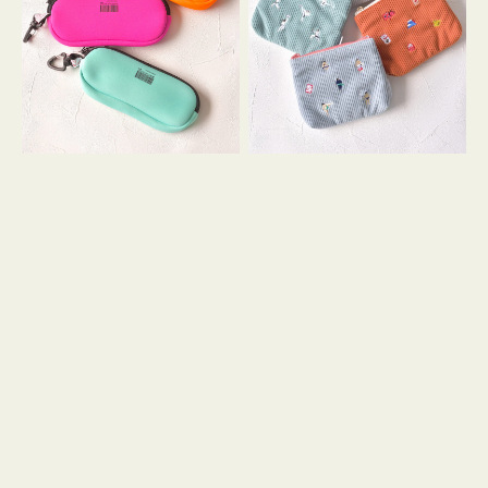
ス
ー
WEEKEND(ER)
ズ
ク
ア
ッ
イ
シ
コ
ョ
ン
ン
テ
ィ
ッ
シ
ュ
ケ
ー
ス
付
き