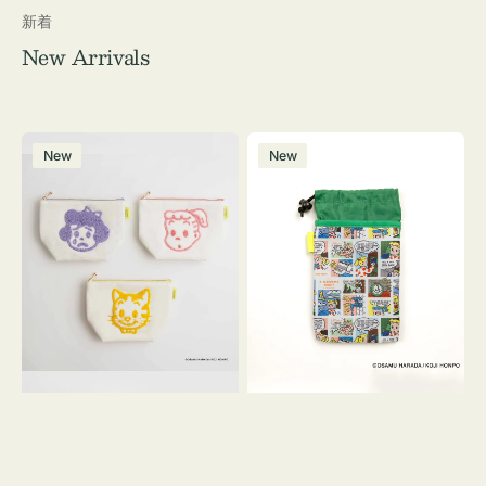
新着
New Arrivals
ポ
ボ
New
New
ー
ト
チ
ル
OSAMU
ケ
GOODS
ー
キ
ス
ャ
OSAMU
ン
GOODS
バ
COMIC
ス
サ
ガ
ラ