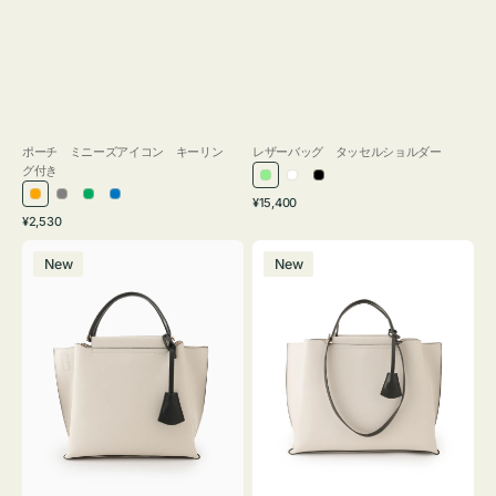
ポーチ ミニーズアイコン キーリン
レザーバッグ タッセルショルダー
グ付き
ラ
ホ
ブ
通
オ
グ
グ
ブ
¥15,400
イ
ワ
ラ
通
常
¥2,530
レ
レ
リ
ル
ト
イ
ッ
常
価
バ
バ
ン
ー
ー
ー
グ
ト
ク
価
格
New
New
ッ
ッ
ジ
ン
格
リ
グ
グ
ー
バ
バ
ン
イ
イ
カ
カ
ラ
ラ
ー
ー
オ
オ
フ
フ
ィ
ィ