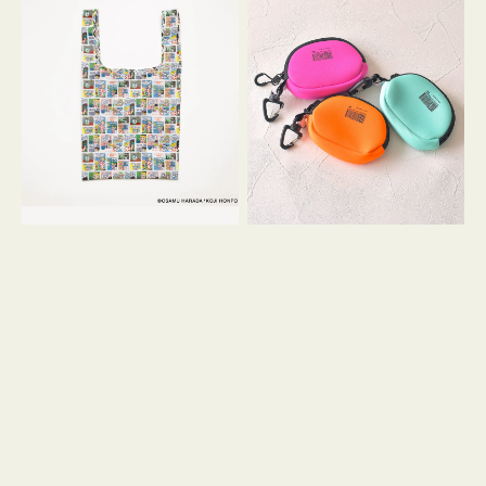
バ
ー
ッ
ム
グ
ポ
Ｓ
ー
OSAMU
チ
GOODS
WEEKEND(ER)
COMIC
ク
ッ
シ
ョ
ン
ミ
ニ