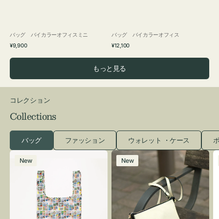
バッグ バイカラーオフィスミニ
バッグ バイカラーオフィス
通
通
¥9,900
¥12,100
常
常
価
価
もっと見る
格
格
コレクション
Collections
バッグ
ファッション
ウォレット ・ケース
ポ
エ
レ
New
New
コ
ザ
バ
ー
ッ
バ
グ
ッ
Ｓ
グ