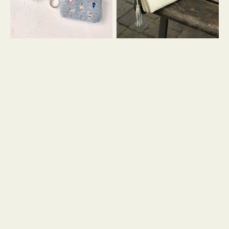
イ
セ
コ
ル
ン
シ
キ
ョ
ー
ル
リ
ダ
ン
ー
グ
付
き