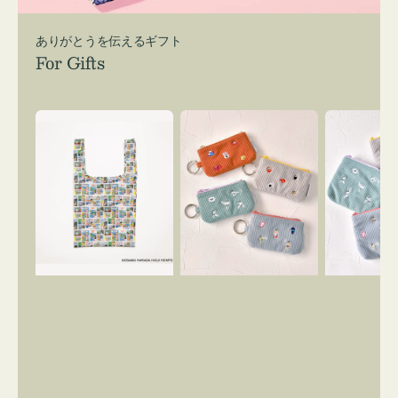
ありがとうを伝えるギフト
For Gifts
エ
ポ
ポ
コ
ー
ー
バ
チ
チ
ッ
ミ
ミ
グ
ニ
ニ
Ｓ
ー
ー
OSAMU
ズ
ズ
GOODS
ア
ア
COMIC
イ
イ
コ
コ
ン
ン
キ
テ
ー
ィ
リ
ッ
ン
シ