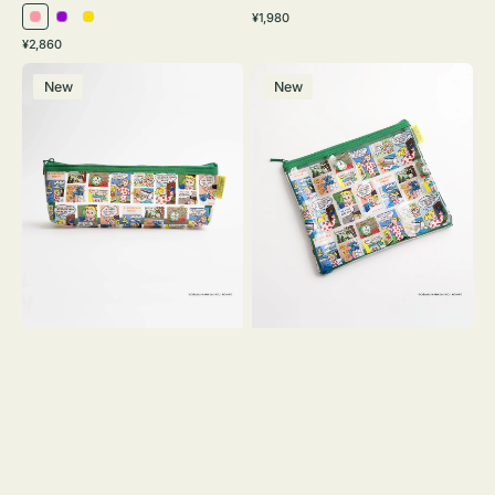
通
¥1,980
ピ
パ
イ
常
通
¥2,860
ン
ー
エ
価
常
ポ
ポ
格
ク
プ
ロ
価
New
New
ー
ー
ル
ー
格
チ
チ
ヨ
フ
コ
ラ
OSAMU
ッ
GOODS
ト
COMIC
OSAMU
GOODS
COMIC