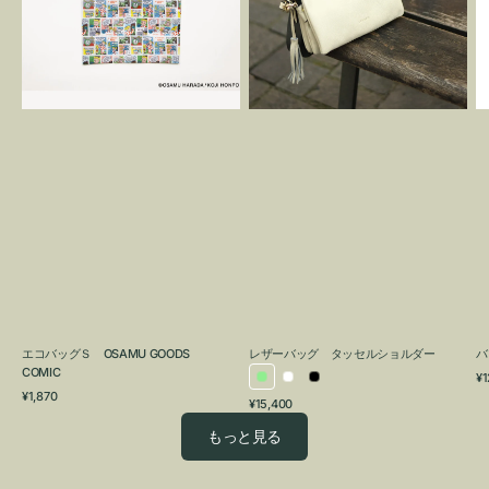
OSAMU
タ
GOODS
ッ
COMIC
セ
ル
シ
ョ
ル
ダ
ー
エコバッグＳ OSAMU GOODS
レザーバッグ タッセルショルダー
バ
COMIC
通
¥1
ラ
ホ
ブ
通
常
¥1,870
通
¥15,400
イ
ワ
ラ
常
価
常
価
格
ト
イ
ッ
もっと見る
価
格
グ
ト
ク
格
リ