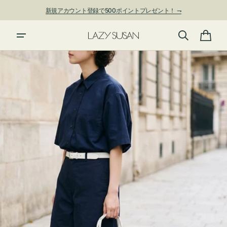
ン
新規アカウント登録で500ポイントプレゼント！ ⇁
ツ
に
進
カ
む
ー
ト