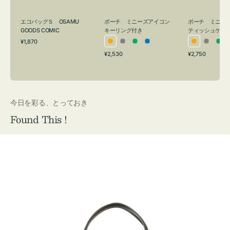
グ
ュ
付
ケ
エコバッグＳ OSAMU
ポーチ ミニーズアイコン
ポーチ ミニー
き
ー
GOODS COMIC
キーリング付き
ティッシュケー
通
ス
¥1,870
オ
グ
グ
ブ
オ
グ
グ
常
付
通
通
¥2,530
¥2,750
レ
レ
リ
ル
レ
レ
リ
価
常
常
き
格
ン
ー
ー
ー
ン
ー
ー
価
価
ジ
ン
ジ
ン
格
格
今日を彩る、とっておき
Found This !