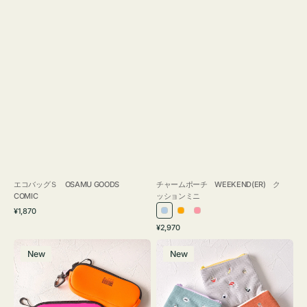
エコバッグＳ OSAMU GOODS
チャームポーチ WEEKEND(ER) ク
COMIC
ッションミニ
通
¥1,870
ラ
オ
ピ
常
通
¥2,970
イ
レ
ン
価
常
グ
ポ
格
ト
ン
ク
価
New
New
ラ
ー
ブ
ジ
格
ス
チ
ル
ケ
ミ
ー
ー
ニ