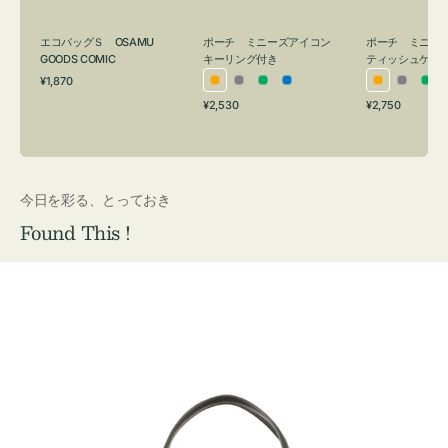
グ
ュ
付
ケ
エコバッグＳ OSAMU
ポーチ ミニーズアイコン
ポーチ ミニー
き
ー
GOODS COMIC
キーリング付き
ティッシュケー
通
ス
¥1,870
オ
グ
グ
ブ
オ
グ
グ
常
付
通
通
¥2,530
¥2,750
レ
レ
リ
ル
レ
レ
リ
価
常
常
き
格
ン
ー
ー
ー
ン
ー
ー
価
価
ジ
ン
ジ
ン
格
格
今日を彩る、とっておき
Found This !