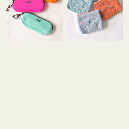
ス
ー
WEEKEND(ER)
ズ
ク
ア
ッ
イ
シ
コ
ョ
ン
ン
テ
ィ
ッ
シ
ュ
ケ
ー
ス
付
き