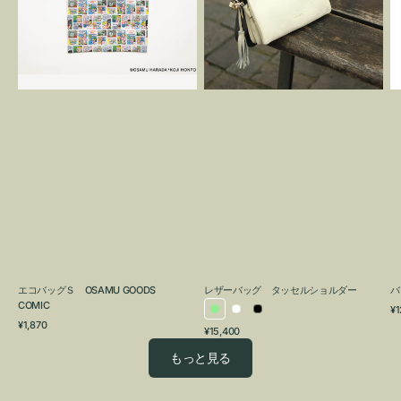
OSAMU
タ
GOODS
ッ
COMIC
セ
ル
シ
ョ
ル
ダ
ー
エコバッグＳ OSAMU GOODS
レザーバッグ タッセルショルダー
バ
COMIC
通
¥1
ラ
ホ
ブ
通
常
¥1,870
通
¥15,400
イ
ワ
ラ
常
価
常
価
格
ト
イ
ッ
もっと見る
価
格
グ
ト
ク
格
リ