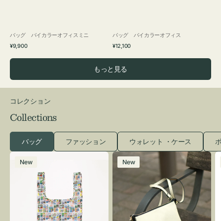
バッグ バイカラーオフィスミニ
バッグ バイカラーオフィス
通
通
¥9,900
¥12,100
常
常
価
価
もっと見る
格
格
コレクション
Collections
バッグ
ファッション
ウォレット ・ケース
ポ
エ
レ
New
New
コ
ザ
バ
ー
ッ
バ
グ
ッ
Ｓ
グ