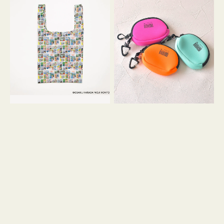
バ
ー
ッ
ム
グ
ポ
Ｓ
ー
OSAMU
チ
GOODS
WEEKEND(ER)
COMIC
ク
ッ
シ
ョ
ン
ミ
ニ