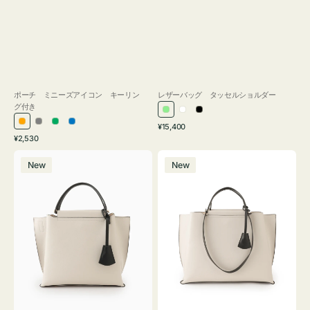
ポーチ ミニーズアイコン キーリン
レザーバッグ タッセルショルダー
グ付き
ラ
ホ
ブ
通
オ
グ
グ
ブ
¥15,400
イ
ワ
ラ
通
常
¥2,530
レ
レ
リ
ル
ト
イ
ッ
常
価
バ
バ
ン
ー
ー
ー
グ
ト
ク
価
格
New
New
ッ
ッ
ジ
ン
格
リ
グ
グ
ー
バ
バ
ン
イ
イ
カ
カ
ラ
ラ
ー
ー
オ
オ
フ
フ
ィ
ィ