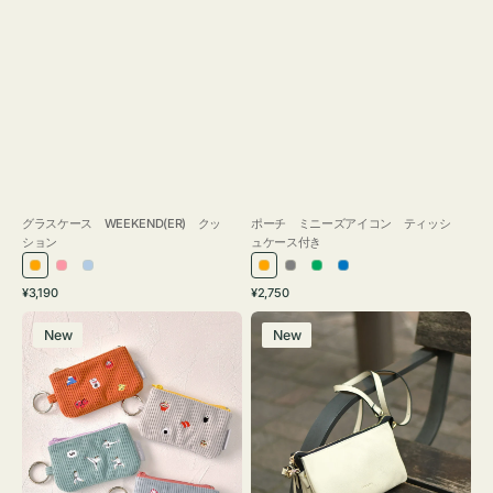
グラスケース WEEKEND(ER) クッ
ポーチ ミニーズアイコン ティッシ
ション
ュケース付き
オ
ピ
ラ
オ
グ
グ
ブ
通
通
¥3,190
¥2,750
レ
ン
イ
レ
レ
リ
ル
常
常
ポ
レ
ン
ク
ト
ン
ー
ー
ー
価
価
New
New
ー
ザ
ジ
ブ
ジ
ン
格
格
チ
ー
ル
ミ
バ
ー
ニ
ッ
ー
グ
ズ
タ
ア
ッ