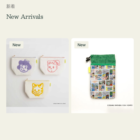
新着
New Arrivals
ポ
ボ
New
New
ー
ト
チ
ル
OSAMU
ケ
GOODS
ー
キ
ス
ャ
OSAMU
ン
GOODS
バ
COMIC
ス
サ
ガ
ラ