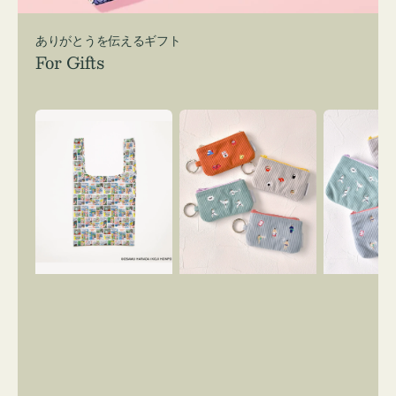
ありがとうを伝えるギフト
For Gifts
エ
ポ
ポ
コ
ー
ー
バ
チ
チ
ッ
ミ
ミ
グ
ニ
ニ
Ｓ
ー
ー
OSAMU
ズ
ズ
GOODS
ア
ア
COMIC
イ
イ
コ
コ
ン
ン
キ
テ
ー
ィ
リ
ッ
ン
シ