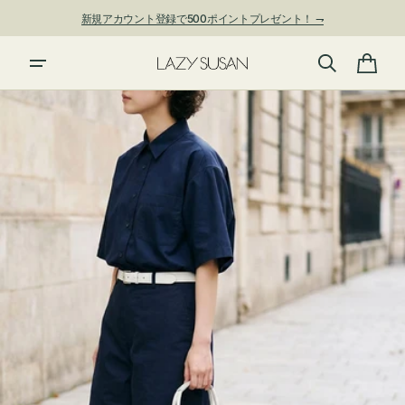
ン
新規アカウント登録で500ポイントプレゼント！ ⇁
ツ
に
夏季休業および発送停止について
進
カ
む
ー
ト