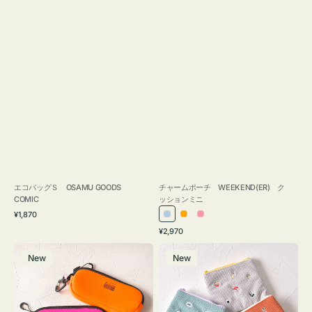
エコバッグＳ OSAMU GOODS
チャームポーチ WEEKEND(ER) ク
COMIC
ッションミニ
通
¥1,870
ラ
オ
ピ
常
通
¥2,970
イ
レ
ン
価
常
グ
ポ
格
ト
ン
ク
価
New
New
ラ
ー
ブ
ジ
格
ス
チ
ル
ケ
ミ
ー
ー
ニ