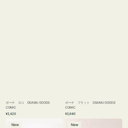
ポーチ ヨコ OSAMU GOODS
ポーチ フラット OSAMU GOODS
COMIC
COMIC
通
通
¥2,420
¥2,640
常
常
エ
チ
価
価
New
New
コ
ャ
格
格