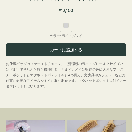
通
¥12,100
常
価
ラ
格
イ
カラー:
ライトグレイ
ト
グ
カートに追加する
レ
イ
お仕事バッグのファーストチョイス。［清潔感のライトグレー＆２サイズハ
ンドル］できちんと感と機能性を叶えます。メイン収納の外に大きなファス
ナーポケットとマグネットポケットを計4つ備え、文房具やガジェットなどお
仕事に必要なアイテムをすぐに取り出せます。マグネットポケットは11インチ
タブレットもはいります。