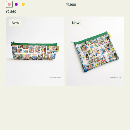
通
¥1,980
ピ
パ
イ
常
通
¥2,860
ン
ー
エ
価
常
ポ
ポ
格
ク
プ
ロ
価
New
New
ー
ー
ル
ー
格
チ
チ
ヨ
フ
コ
ラ
OSAMU
ッ
GOODS
ト
COMIC
OSAMU
GOODS
COMIC