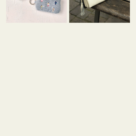
イ
セ
コ
ル
ン
シ
キ
ョ
ー
ル
リ
ダ
ン
ー
グ
付
き