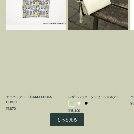
OSAMU
タ
GOODS
ッ
COMIC
セ
ル
シ
ョ
ル
ダ
ー
エコバッグＳ OSAMU GOODS
レザーバッグ タッセルショルダー
バ
COMIC
通
¥1
ラ
ホ
ブ
通
常
¥1,870
通
¥15,400
イ
ワ
ラ
常
価
常
価
格
ト
イ
ッ
もっと見る
価
格
グ
ト
ク
格
リ