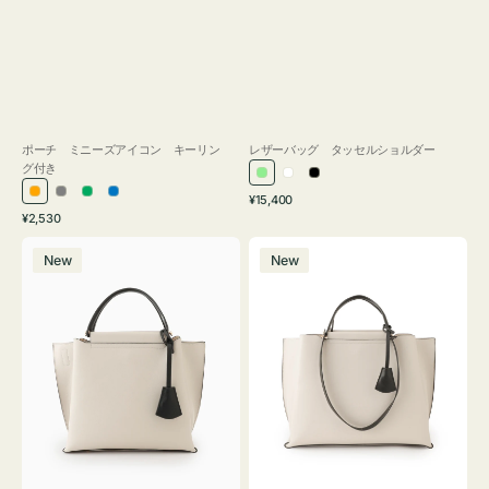
ポーチ ミニーズアイコン キーリン
レザーバッグ タッセルショルダー
グ付き
ラ
ホ
ブ
通
オ
グ
グ
ブ
¥15,400
イ
ワ
ラ
通
常
¥2,530
レ
レ
リ
ル
ト
イ
ッ
常
価
バ
バ
ン
ー
ー
ー
グ
ト
ク
価
格
New
New
ッ
ッ
ジ
ン
格
リ
グ
グ
ー
バ
バ
ン
イ
イ
カ
カ
ラ
ラ
ー
ー
オ
オ
フ
フ
ィ
ィ