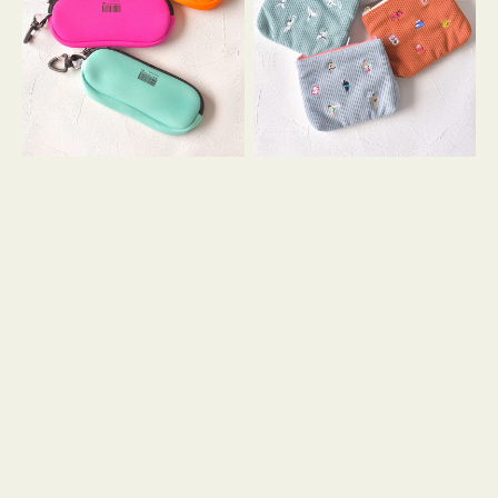
ス
ー
WEEKEND(ER)
ズ
ク
ア
ッ
イ
シ
コ
ョ
ン
ン
テ
ィ
ッ
シ
ュ
ケ
ー
ス
付
き