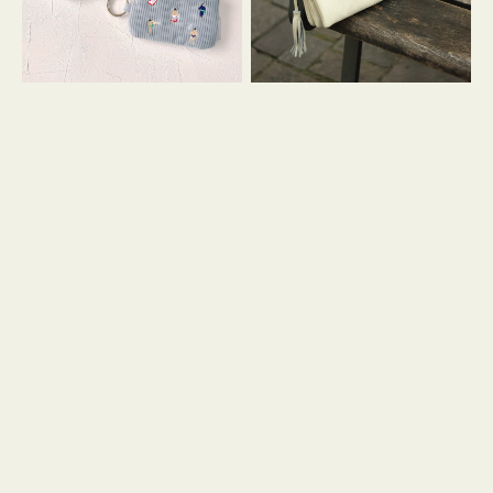
イ
セ
コ
ル
ン
シ
キ
ョ
ー
ル
リ
ダ
ン
ー
グ
付
き