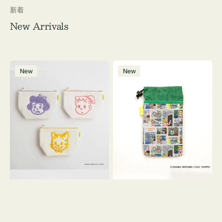
新着
New Arrivals
ポ
ボ
New
New
ー
ト
チ
ル
OSAMU
ケ
GOODS
ー
キ
ス
ャ
OSAMU
ン
GOODS
バ
COMIC
ス
サ
ガ
ラ