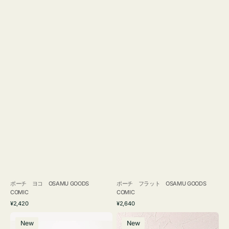
ポーチ ヨコ OSAMU GOODS
ポーチ フラット OSAMU GOODS
COMIC
COMIC
通
通
¥2,420
¥2,640
常
常
エ
チ
価
価
New
New
コ
ャ
格
格