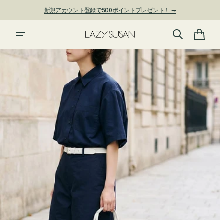
ン
新規アカウント登録で500ポイントプレゼント！ ⇁
ツ
に
進
カ
む
ー
ト