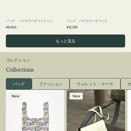
バッグ バイカラーオフィスミニ
バッグ バイカラーオフィス
通
通
¥9,900
¥12,100
常
常
価
価
もっと見る
格
格
コレクション
Collections
バッグ
ファッション
ウォレット ・ケース
ポ
エ
レ
New
New
コ
ザ
バ
ー
ッ
バ
グ
ッ
Ｓ
グ