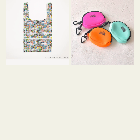
バ
ー
ッ
ム
グ
ポ
Ｓ
ー
OSAMU
チ
GOODS
WEEKEND(ER)
COMIC
ク
ッ
シ
ョ
ン
ミ
ニ