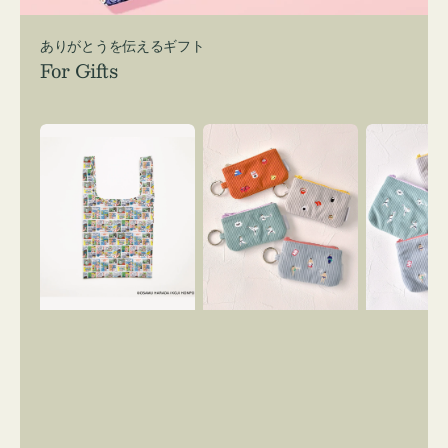
ありがとうを伝えるギフト
For Gifts
エ
ポ
ポ
コ
ー
ー
バ
チ
チ
ッ
ミ
ミ
グ
ニ
ニ
Ｓ
ー
ー
OSAMU
ズ
ズ
GOODS
ア
ア
COMIC
イ
イ
コ
コ
ン
ン
キ
テ
ー
ィ
リ
ッ
ン
シ