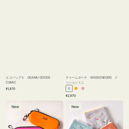
エコバッグＳ OSAMU GOODS
チャームポーチ WEEKEND(ER) ク
COMIC
ッションミニ
通
¥1,870
ラ
オ
ピ
常
通
¥2,970
イ
レ
ン
価
常
グ
ポ
格
ト
ン
ク
価
New
New
ラ
ー
ブ
ジ
格
ス
チ
ル
ケ
ミ
ー
ー
ニ