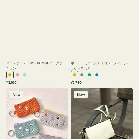
グラスケース WEEKEND(ER) クッ
ポーチ ミニーズアイコン ティッシ
ション
ュケース付き
オ
ピ
ラ
オ
グ
グ
ブ
通
通
¥3,190
¥2,750
レ
ン
イ
レ
レ
リ
ル
常
常
ポ
レ
ン
ク
ト
ン
ー
ー
ー
価
価
New
New
ー
ザ
ジ
ブ
ジ
ン
格
格
チ
ー
ル
ミ
バ
ー
ニ
ッ
ー
グ
ズ
タ
ア
ッ