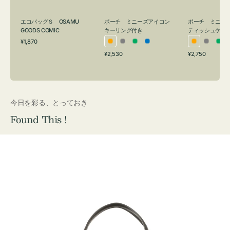
グ
ュ
付
ケ
エコバッグＳ OSAMU
ポーチ ミニーズアイコン
ポーチ ミニー
き
ー
GOODS COMIC
キーリング付き
ティッシュケー
通
ス
¥1,870
オ
グ
グ
ブ
オ
グ
グ
常
付
通
通
¥2,530
¥2,750
レ
レ
リ
ル
レ
レ
リ
価
常
常
き
格
ン
ー
ー
ー
ン
ー
ー
価
価
ジ
ン
ジ
ン
格
格
今日を彩る、とっておき
Found This !