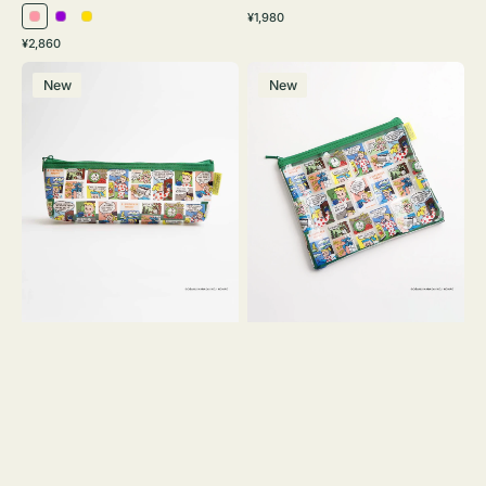
通
¥1,980
ピ
パ
イ
常
通
¥2,860
ン
ー
エ
価
常
ポ
ポ
格
ク
プ
ロ
価
New
New
ー
ー
ル
ー
格
チ
チ
ヨ
フ
コ
ラ
OSAMU
ッ
GOODS
ト
COMIC
OSAMU
GOODS
COMIC