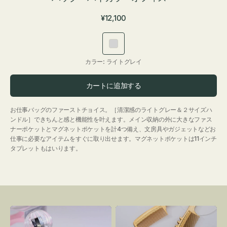
通
¥12,100
常
価
ラ
格
イ
カラー:
ライトグレイ
ト
グ
カートに追加する
レ
イ
お仕事バッグのファーストチョイス。［清潔感のライトグレー＆２サイズハ
ンドル］できちんと感と機能性を叶えます。メイン収納の外に大きなファス
ナーポケットとマグネットポケットを計4つ備え、文房具やガジェットなどお
仕事に必要なアイテムをすぐに取り出せます。マグネットポケットは11インチ
タブレットもはいります。