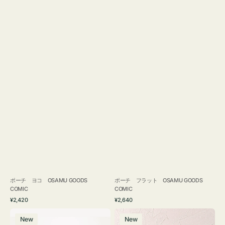
ポーチ ヨコ OSAMU GOODS
ポーチ フラット OSAMU GOODS
COMIC
COMIC
通
通
¥2,420
¥2,640
常
常
エ
チ
価
価
New
New
コ
ャ
格
格