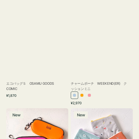
エコバッグＳ OSAMU GOODS
チャームポーチ WEEKEND(ER) ク
COMIC
ッションミニ
通
¥1,870
ラ
オ
ピ
常
通
¥2,970
イ
レ
ン
価
常
グ
ポ
格
ト
ン
ク
価
New
New
ラ
ー
ブ
ジ
格
ス
チ
ル
ケ
ミ
ー
ー
ニ