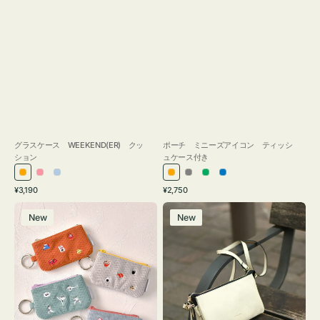
グラスケース WEEKEND(ER) クッ
ポーチ ミニーズアイコン ティッシ
ション
ュケース付き
オ
ピ
ラ
オ
グ
グ
ブ
通
通
¥3,190
¥2,750
レ
ン
イ
レ
レ
リ
ル
常
常
ポ
レ
ン
ク
ト
ン
ー
ー
ー
価
価
New
New
ー
ザ
ジ
ブ
ジ
ン
格
格
チ
ー
ル
ミ
バ
ー
ニ
ッ
ー
グ
ズ
タ
ア
ッ