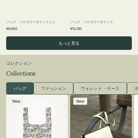
バッグ バイカラーオフィスミニ
バッグ バイカラーオフィス
通
通
¥9,900
¥12,100
常
常
価
価
もっと見る
格
格
コレクション
Collections
バッグ
ファッション
ウォレット ・ケース
ポ
エ
レ
New
New
コ
ザ
バ
ー
ッ
バ
グ
ッ
Ｓ
グ