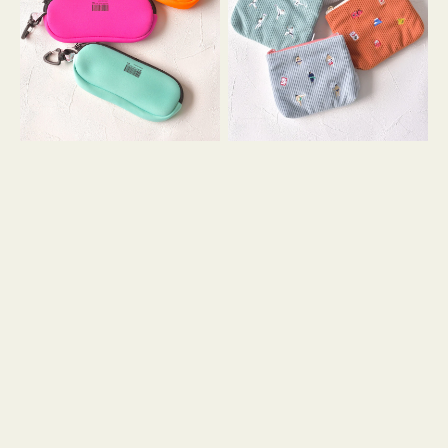
ス
ー
WEEKEND(ER)
ズ
ク
ア
ッ
イ
シ
コ
ョ
ン
ン
テ
ィ
ッ
シ
ュ
ケ
ー
ス
付
き