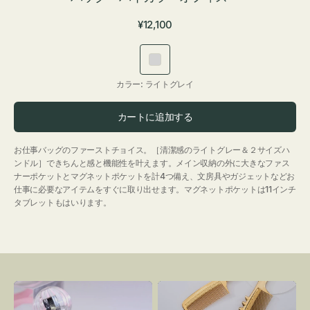
通
¥12,100
常
価
ラ
格
イ
カラー:
ライトグレイ
ト
グ
カートに追加する
レ
イ
お仕事バッグのファーストチョイス。［清潔感のライトグレー＆２サイズハ
ンドル］できちんと感と機能性を叶えます。メイン収納の外に大きなファス
ナーポケットとマグネットポケットを計4つ備え、文房具やガジェットなどお
仕事に必要なアイテムをすぐに取り出せます。マグネットポケットは11インチ
タブレットもはいります。