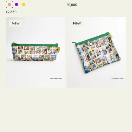
通
¥1,980
ピ
パ
イ
常
通
¥2,860
ン
ー
エ
価
常
ポ
ポ
格
ク
プ
ロ
価
New
New
ー
ー
ル
ー
格
チ
チ
ヨ
フ
コ
ラ
OSAMU
ッ
GOODS
ト
COMIC
OSAMU
GOODS
COMIC