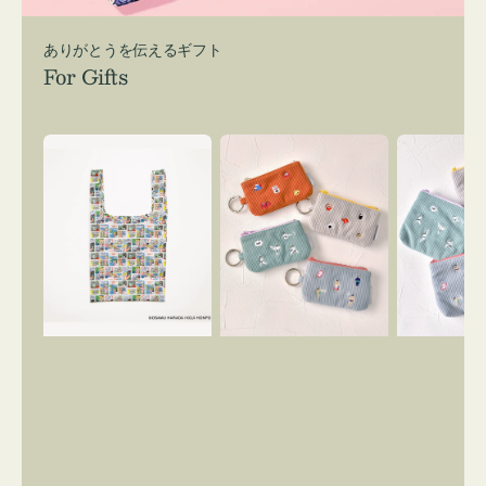
ありがとうを伝えるギフト
For Gifts
エ
ポ
ポ
コ
ー
ー
バ
チ
チ
ッ
ミ
ミ
グ
ニ
ニ
Ｓ
ー
ー
OSAMU
ズ
ズ
GOODS
ア
ア
COMIC
イ
イ
コ
コ
ン
ン
キ
テ
ー
ィ
リ
ッ
ン
シ