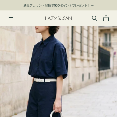
ン
新規アカウント登録で500ポイントプレゼント！ ⇁
ツ
に
進
カ
む
ー
ト