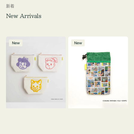
新着
New Arrivals
ポ
ボ
New
New
ー
ト
チ
ル
OSAMU
ケ
GOODS
ー
キ
ス
ャ
OSAMU
ン
GOODS
バ
COMIC
ス
サ
ガ
ラ