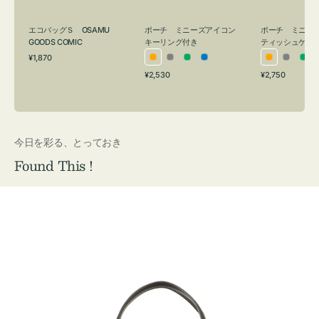
グ
ュ
付
ケ
エコバッグＳ OSAMU
ポーチ ミニーズアイコン
ポーチ ミニー
き
ー
GOODS COMIC
キーリング付き
ティッシュケー
通
ス
¥1,870
オ
グ
グ
ブ
オ
グ
グ
常
付
通
通
¥2,530
¥2,750
レ
レ
リ
ル
レ
レ
リ
価
常
常
き
格
ン
ー
ー
ー
ン
ー
ー
価
価
ジ
ン
ジ
ン
格
格
今日を彩る、とっておき
Found This !