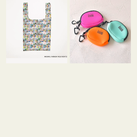
バ
ー
ッ
ム
グ
ポ
Ｓ
ー
OSAMU
チ
GOODS
WEEKEND(ER)
COMIC
ク
ッ
シ
ョ
ン
ミ
ニ