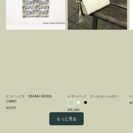
OSAMU
タ
GOODS
ッ
COMIC
セ
ル
シ
ョ
ル
ダ
ー
エコバッグＳ OSAMU GOODS
レザーバッグ タッセルショルダー
バ
COMIC
通
¥1
ラ
ホ
ブ
通
常
¥1,870
通
¥15,400
イ
ワ
ラ
常
価
常
価
格
ト
イ
ッ
もっと見る
価
格
グ
ト
ク
格
リ