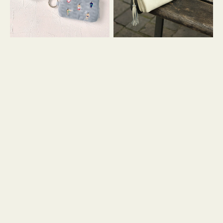
イ
セ
コ
ル
ン
シ
キ
ョ
ー
ル
リ
ダ
ン
ー
グ
付
き