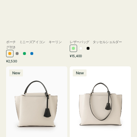
ポーチ ミニーズアイコン キーリン
レザーバッグ タッセルショルダー
グ付き
ラ
ホ
ブ
通
オ
グ
グ
ブ
¥15,400
イ
ワ
ラ
通
常
¥2,530
レ
レ
リ
ル
ト
イ
ッ
常
価
バ
バ
ン
ー
ー
ー
グ
ト
ク
価
格
New
New
ッ
ッ
ジ
ン
格
リ
グ
グ
ー
バ
バ
ン
イ
イ
カ
カ
ラ
ラ
ー
ー
オ
オ
フ
フ
ィ
ィ