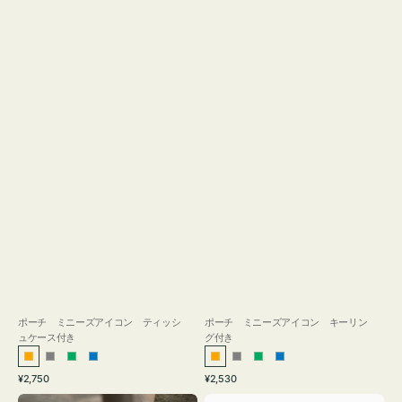
ス
付
き
ポーチ ミニーズアイコン ティッシ
ポーチ ミニーズアイコン キーリン
ュケース付き
グ付き
オ
グ
グ
ブ
オ
グ
グ
ブ
通
通
¥2,750
¥2,530
レ
レ
リ
ル
レ
レ
リ
ル
常
常