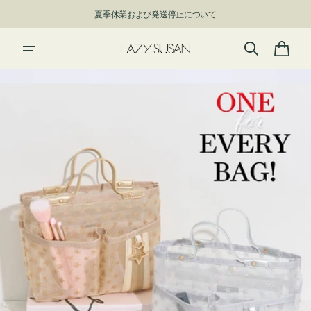
ン
夏季休業および発送停止について
ツ
に
進
カ
む
ー
ト