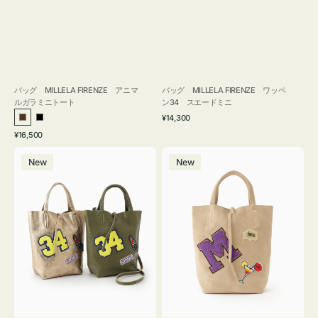
バッグ MILLELA FIRENZE アニマ
バッグ MILLELA FIRENZE ワッペ
ルガラミニトート
ン34 スエードミニ
通
¥14,300
ブ
ブ
常
通
¥16,500
ラ
ラ
価
常
バ
バ
格
ウ
ッ
価
New
New
ッ
ッ
ン
ク
格
グ
グ
MILLELA
MILLELA
FIRENZE
FIRENZE
ワ
ワ
ッ
ッ
ペ
ペ
ン
ン
34
M
ミ
ス