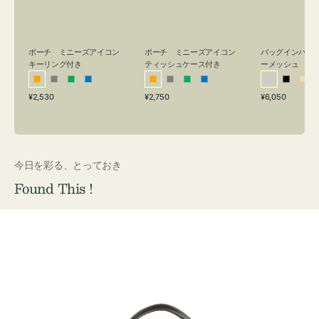
リ
ッ
メ
ン
シ
ッ
グ
ュ
シ
付
ケ
ュ
バッグインバッ
ポーチ ミニーズアイコン
ポーチ ミニーズアイコン
ーメッシュ
き
ー
キーリング付き
ティッシュケース付き
ス
シ
ブ
ベ
オ
グ
グ
ブ
オ
グ
グ
ブ
付
通
通
通
¥6,050
¥2,530
¥2,750
ル
ラ
ー
レ
レ
リ
ル
レ
レ
リ
ル
常
常
常
き
バ
ッ
ジ
ン
ー
ー
ー
ン
ー
ー
ー
価
価
価
ー
ク
ュ
ジ
ン
ジ
ン
格
格
格
今日を彩る、とっておき
Found This !