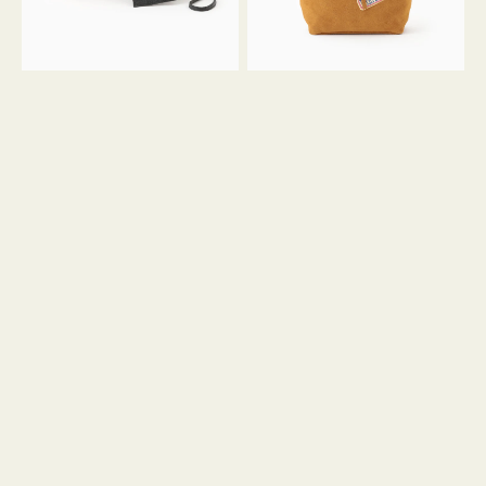
ル
ン
ガ
34
ラ
ス
ミ
エ
ニ
ー
ト
ド
ー
ミ
ト
ニ