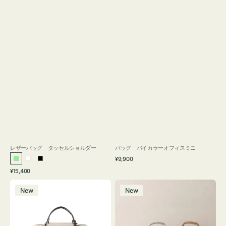
レザーバッグ タッセルショルダー
バッグ バイカラーオフィスミニ
通
¥9,900
ラ
ホ
ブ
常
通
¥15,400
イ
ワ
ラ
価
常
バ
バ
格
ト
イ
ッ
価
New
New
ッ
ッ
グ
ト
ク
格
グ
グ
リ
バ
ナ
ー