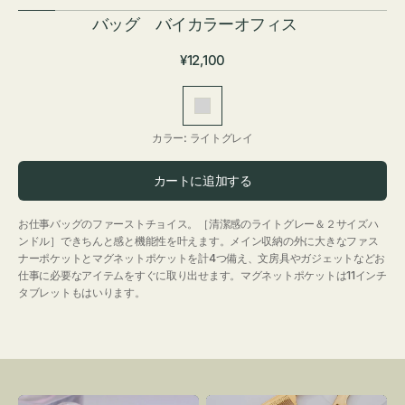
バッグ バイカラーオフィス
通
¥12,100
常
価
ラ
格
イ
カラー:
ライトグレイ
ト
グ
カートに追加する
レ
イ
お仕事バッグのファーストチョイス。［清潔感のライトグレー＆２サイズハ
ンドル］できちんと感と機能性を叶えます。メイン収納の外に大きなファス
ナーポケットとマグネットポケットを計4つ備え、文房具やガジェットなどお
仕事に必要なアイテムをすぐに取り出せます。マグネットポケットは11インチ
タブレットもはいります。