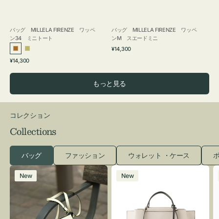
バッグ MILLELA FIRENZE ワッペ
バッグ MILLELA FIRENZE ワッペ
ン34 ミニトート
ンM スエードミニ
通
¥14,300
ブ
カ
常
通
¥14,300
ロ
ー
価
常
格
ン
キ
価
もっと見る
ズ
格
コレクション
Collections
バッグ
ファッション
ウォレット ・ケース
ポ
レ
バ
New
New
ザ
ッ
ー
グ
バ
バ
ッ
イ