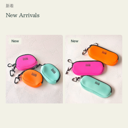
新着
New Arrivals
チ
グ
New
New
ャ
ラ
ー
ス
ム
ケ
ポ
ー
ー
ス
チ
WEEKEND(ER)
WEEKEND(ER)
ク
ク
ッ
ッ
シ
シ
ョ
ョ
ン
ン
ミ
ニ