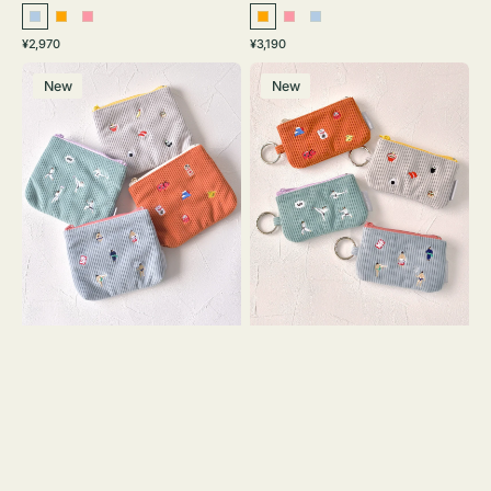
ラ
オ
ピ
オ
ピ
ラ
通
通
¥2,970
¥3,190
イ
レ
ン
レ
ン
イ
常
常
ポ
ポ
ト
ン
ク
ン
ク
ト
価
価
New
New
ー
ー
ブ
ジ
ジ
ブ
格
格
チ
チ
ル
ル
ミ
ミ
ー
ー
ニ
ニ
ー
ー
ズ
ズ
ア
ア
イ
イ
コ
コ
ン
ン
テ
キ
ィ
ー
ッ
リ
シ
ン
ュ
グ
ケ
付
ー
き