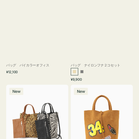
バッグ バイカラーオフィス
バッグ ナイロンフナ２コセット
通
¥12,100
ベ
グ
常
通
¥9,900
ー
レ
価
常
バ
バ
格
ジ
ー
価
New
New
ッ
ッ
ュ
格
グ
グ
MILLELA
MILLELA
FIRENZE
FIRENZE
ア
ワ
ニ
ッ
マ
ペ