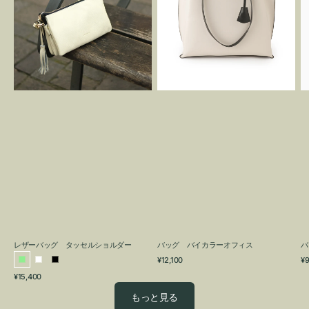
グ
カ
タ
ラ
ッ
ー
セ
オ
ル
フ
シ
ィ
ョ
ス
ル
ダ
ー
レザーバッグ タッセルショルダー
バッグ バイカラーオフィス
バ
通
通
¥12,100
¥9
ラ
ホ
ブ
常
常
通
¥15,400
イ
ワ
ラ
価
価
常
格
格
ト
イ
ッ
もっと見る
価