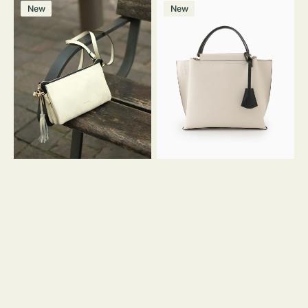
レ
バ
ン
ー
ー
ー
ン
ー
ー
ー
価
価
New
New
ザ
ッ
ジ
ン
ジ
ン
格
格
ー
グ
バ
バ
ッ
イ
グ
カ
タ
ラ
ッ
ー
セ
オ
ル
フ
シ
ィ
ョ
ス
ル
ミ
ダ
ニ
ー