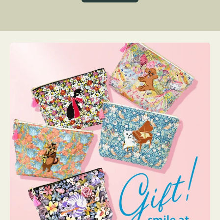
グ
ト
ク
格
リ
ー
ン