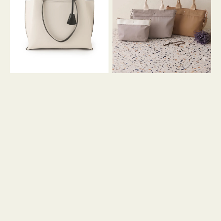
イ
イ
ン
カ
ロ
ラ
ン
ー
フ
オ
ナ
フ
２
ィ
コ
ス
セ
ッ
ト