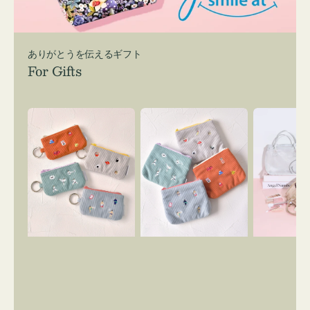
ありがとうを伝えるギフト
For Gifts
ポ
ポ
バ
ー
ー
ッ
チ
チ
グ
ミ
ミ
イ
ニ
ニ
ン
ー
ー
バ
ズ
ズ
ッ
ア
ア
グ
イ
イ
ス
コ
コ
マ
ン
ン
イ
キ
テ
リ
ー
ィ
ー