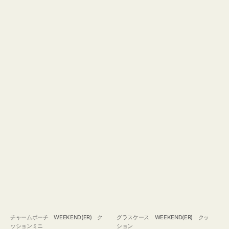
チャームポーチ WEEKEND(ER) ク
グラスケース WEEKEND(ER) クッ
ッションミニ
ション