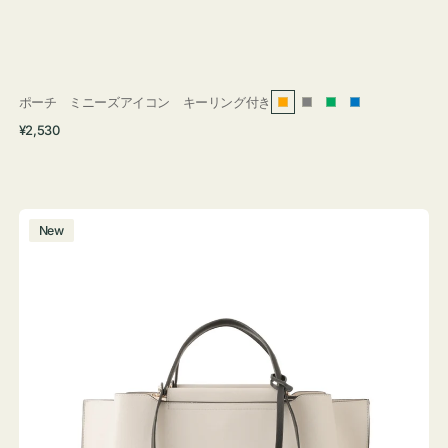
ポーチ ミニーズアイコン キーリング付き
オ
グ
グ
ブ
通
¥2,530
レ
レ
リ
ル
常
ン
ー
ー
ー
価
ジ
ン
格
バ
New
ッ
グ
バ
イ
カ
ラ
ー
オ
フ