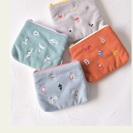
ミ
ニ
ー
ズ
ア
イ
コ
ン
テ
ィ
ッ
シ
ュ
ケ
ー
ス
付
き