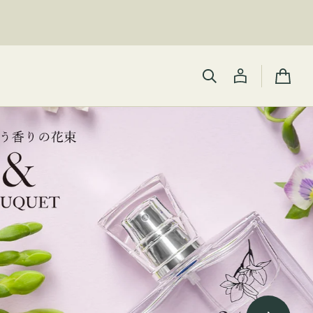
カ
ー
ト