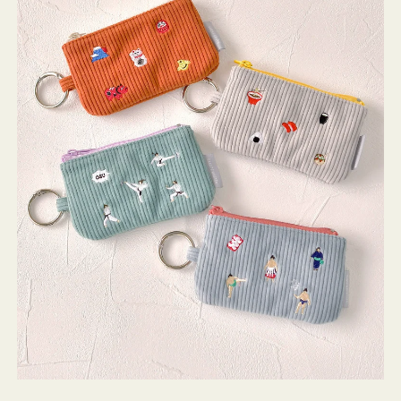
ミ
ニ
ー
ズ
ア
イ
コ
ン
キ
ー
リ
ン
グ
付
き