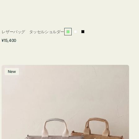
レザーバッグ タッセルショルダー
ラ
ホ
ブ
通
¥15,400
イ
ワ
ラ
常
ト
イ
ッ
価
グ
ト
ク
格
リ
バ
New
ー
ッ
ン
グ
ナ
イ
ロ
ン
フ
ナ
２