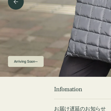
チケース他
ボ
ス
コスメ
ト
リ
ジュエリーボッ
メ
エ
クス ・ケース
ラ
ブ
インテリア
傘
ハ
ク
Arriving Soon⇁
Infomation
お届け遅延のお知らせ