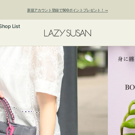
新規アカウント登録で500ポイントプレゼント！ ⇁
Shop List
ックレス
アス・イヤー
フ
ートバッグ
ング
ョルダーバッ
ッグチャー
レスレット・
・キーホルダ
ングル
マートフォン
ローチ
シェット
エア
ンドバッグ
子・ファン