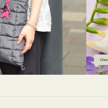
ストンバッグ
トール・ハッ
・グローブ
ュック
ガネ・サング
コバッグ・サ
ス・ルーペ
バッグ
ンカチ・ソッ
ス
Chec