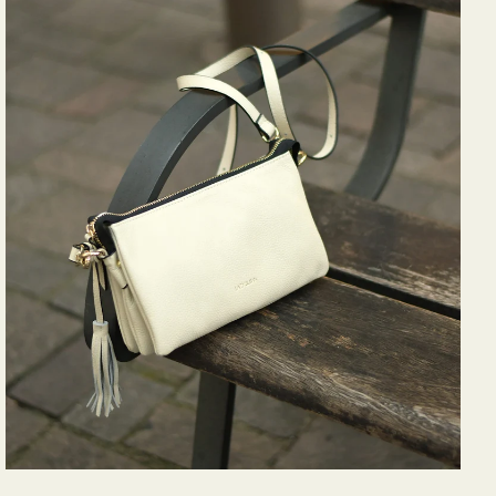
バ
ッ
グ
タ
ッ
セ
ル
シ
ョ
ル
ダ
ー