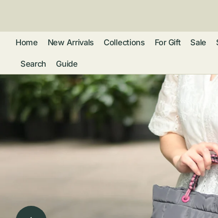
ン
ツ
に
進
Home
New Arrivals
Collections
For Gift
Sale
む
Search
Guide
フレグランス
アクセサリー
ネ
リストウォッチ
ピ
カ
バッグ
ト
リ
ファッション
シ
バ
ブ
グ
ム
ウォレット・革
バ
ー
小物
ス
ブ
ポ
ウ
ポーチ ・ メガ
ネケース・マル
ハ
扇