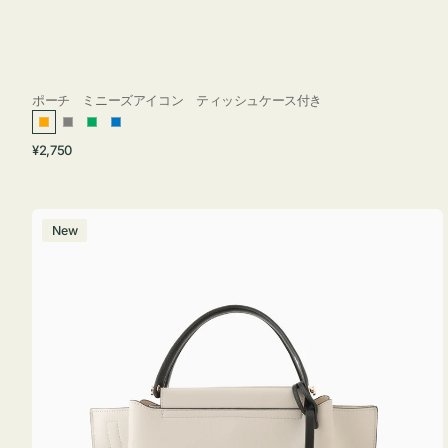
ポーチ ミニーズアイコン ティッシュケース付き
オ
グ
グ
ブ
通
¥2,750
レ
レ
リ
ル
常
ン
ー
ー
ー
価
ジ
ン
格
バ
New
ッ
グ
バ
イ
カ
ラ
ー
オ
フ