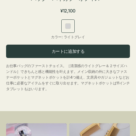
通
¥12,100
常
価
ラ
格
イ
カラー:
ライトグレイ
ト
グ
カートに追加する
レ
イ
お仕事バッグのファーストチョイス。［清潔感のライトグレー＆２サイズハ
ンドル］できちんと感と機能性を叶えます。メイン収納の外に大きなファス
ナーポケットとマグネットポケットを計4つ備え、文房具やガジェットなどお
仕事に必要なアイテムをすぐに取り出せます。マグネットポケットは11インチ
タブレットもはいります。