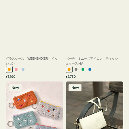
グラスケース WEEKEND(ER) クッ
ポーチ ミニーズアイコン ティッシ
ション
ュケース付き
オ
ピ
ラ
オ
グ
グ
ブ
通
通
¥3,190
¥2,750
レ
ン
イ
レ
レ
リ
ル
常
常
ポ
レ
ン
ク
ト
ン
ー
ー
ー
価
価
New
New
ー
ザ
ジ
ブ
ジ
ン
格
格
チ
ー
ル
ミ
バ
ー
ニ
ッ
ー
グ
ズ
タ
ア
ッ