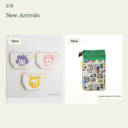
新着
New Arrivals
ポ
ボ
New
New
ー
ト
チ
ル
OSAMU
ケ
GOODS
ー
キ
ス
ャ
OSAMU
ン
GOODS
バ
COMIC
ス
サ
ガ
ラ