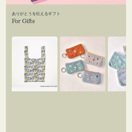
ありがとうを伝えるギフト
For Gifts
エ
ポ
ポ
コ
ー
ー
バ
チ
チ
ッ
ミ
ミ
グ
ニ
ニ
Ｓ
ー
ー
OSAMU
ズ
ズ
GOODS
ア
ア
COMIC
イ
イ
コ
コ
ン
ン
キ
テ
ー
ィ
リ
ッ
ン
シ