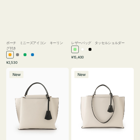
ポーチ ミニーズアイコン キーリン
レザーバッグ タッセルショルダー
グ付き
ラ
ホ
ブ
通
オ
グ
グ
ブ
¥15,400
イ
ワ
ラ
通
常
¥2,530
レ
レ
リ
ル
ト
イ
ッ
常
価
バ
バ
ン
ー
ー
ー
グ
ト
ク
価
格
New
New
ッ
ッ
ジ
ン
格
リ
グ
グ
ー
バ
バ
ン
イ
イ
カ
カ
ラ
ラ
ー
ー
オ
オ
フ
フ
ィ
ィ