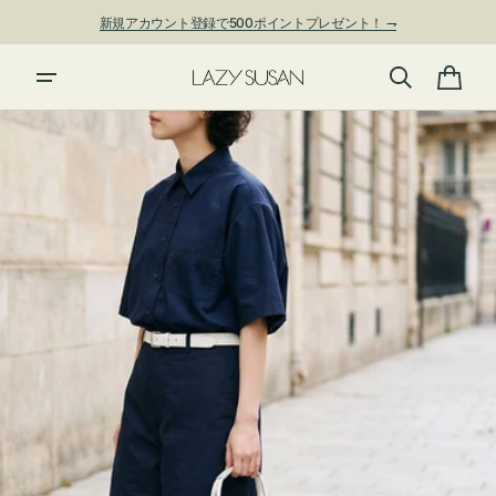
ン
新規アカウント登録で500ポイントプレゼント！ ⇁
ツ
に
進
カ
む
ー
ト