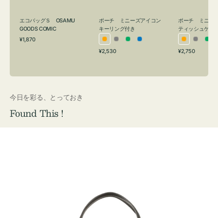
グ
ュ
付
ケ
エコバッグＳ OSAMU
ポーチ ミニーズアイコン
ポーチ ミニー
き
ー
GOODS COMIC
キーリング付き
ティッシュケー
通
ス
¥1,870
オ
グ
グ
ブ
オ
グ
グ
常
付
通
通
¥2,530
¥2,750
レ
レ
リ
ル
レ
レ
リ
価
常
常
き
格
ン
ー
ー
ー
ン
ー
ー
価
価
ジ
ン
ジ
ン
格
格
今日を彩る、とっておき
Found This !