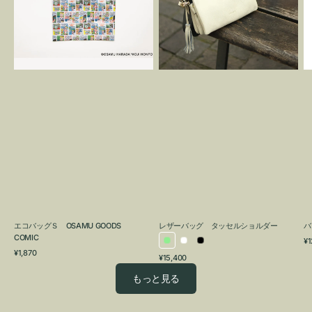
OSAMU
タ
GOODS
ッ
COMIC
セ
ル
シ
ョ
ル
ダ
ー
エコバッグＳ OSAMU GOODS
レザーバッグ タッセルショルダー
バ
COMIC
通
¥1
ラ
ホ
ブ
通
常
¥1,870
通
¥15,400
イ
ワ
ラ
常
価
常
価
格
ト
イ
ッ
もっと見る
価
格
グ
ト
ク
格
リ