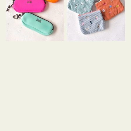
ス
ー
WEEKEND(ER)
ズ
ク
ア
ッ
イ
シ
コ
ョ
ン
ン
テ
ィ
ッ
シ
ュ
ケ
ー
ス
付
き