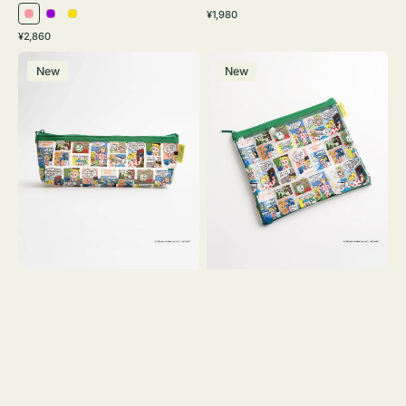
通
¥1,980
ピ
パ
イ
常
通
¥2,860
ン
ー
エ
価
常
ポ
ポ
格
ク
プ
ロ
価
New
New
ー
ー
ル
ー
格
チ
チ
ヨ
フ
コ
ラ
OSAMU
ッ
GOODS
ト
COMIC
OSAMU
GOODS
COMIC