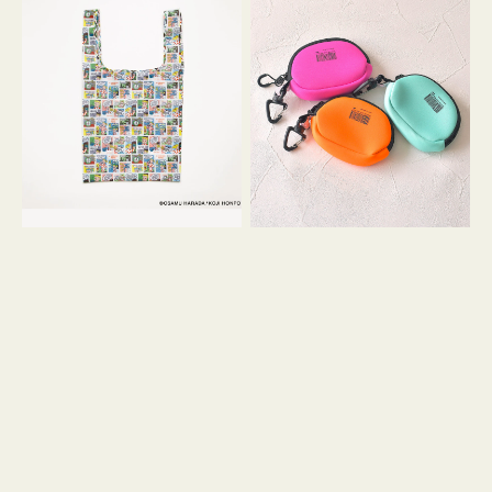
バ
ー
ッ
ム
グ
ポ
Ｓ
ー
OSAMU
チ
GOODS
WEEKEND(ER)
COMIC
ク
ッ
シ
ョ
ン
ミ
ニ