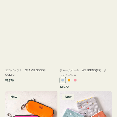
エコバッグＳ OSAMU GOODS
チャームポーチ WEEKEND(ER) ク
COMIC
ッションミニ
通
¥1,870
ラ
オ
ピ
常
通
¥2,970
イ
レ
ン
価
常
グ
ポ
格
ト
ン
ク
価
New
New
ラ
ー
ブ
ジ
格
ス
チ
ル
ケ
ミ
ー
ー
ニ