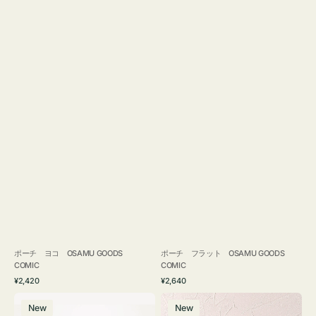
ポーチ ヨコ OSAMU GOODS
ポーチ フラット OSAMU GOODS
COMIC
COMIC
通
通
¥2,420
¥2,640
常
常
エ
チ
価
価
New
New
コ
ャ
格
格