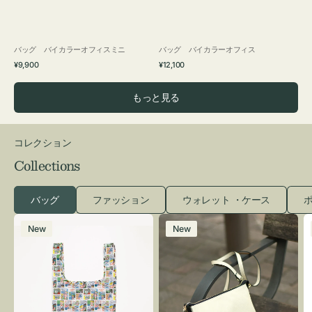
バッグ バイカラーオフィスミニ
バッグ バイカラーオフィス
通
通
¥9,900
¥12,100
常
常
価
価
もっと見る
格
格
コレクション
Collections
バッグ
ファッション
ウォレット ・ケース
ポ
エ
レ
New
New
コ
ザ
バ
ー
ッ
バ
グ
ッ
Ｓ
グ