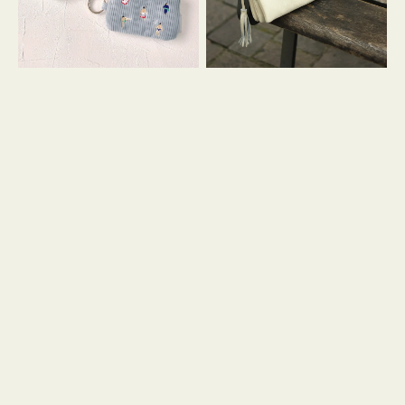
イ
セ
コ
ル
ン
シ
キ
ョ
ー
ル
リ
ダ
ン
ー
グ
付
き