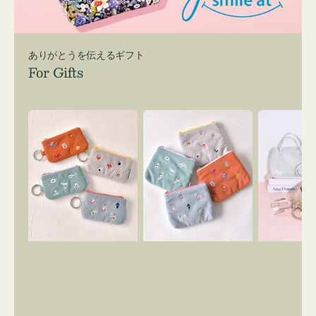
ありがとうを伝えるギフト
For Gifts
ポ
ポ
バ
ー
ー
ッ
チ
チ
グ
ミ
ミ
イ
ニ
ニ
ン
ー
ー
バ
ズ
ズ
ッ
ア
ア
グ
イ
イ
ス
コ
コ
マ
ン
ン
イ
キ
テ
リ
ー
ィ
ー