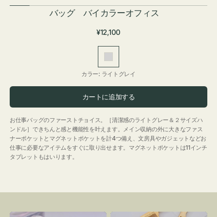
バッグ バイカラーオフィス
通
¥12,100
常
価
ラ
格
イ
カラー:
ライトグレイ
ト
グ
カートに追加する
レ
イ
お仕事バッグのファーストチョイス。［清潔感のライトグレー＆２サイズハ
ンドル］できちんと感と機能性を叶えます。メイン収納の外に大きなファス
ナーポケットとマグネットポケットを計4つ備え、文房具やガジェットなどお
仕事に必要なアイテムをすぐに取り出せます。マグネットポケットは11インチ
タブレットもはいります。