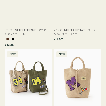
バッグ MILLELA FIRENZE アニマ
バッグ MILLELA FIRENZE ワッペ
ルガラミニトート
ン34 スエードミニ
通
¥14,300
ブ
ブ
常
通
¥16,500
ラ
ラ
価
常
バ
バ
格
ウ
ッ
価
New
New
ッ
ッ
ン
ク
格
グ
グ
MILLELA
MILLELA
FIRENZE
FIRENZE
ワ
ワ
ッ
ッ
ペ
ペ
ン
ン
34
M
ミ
ス