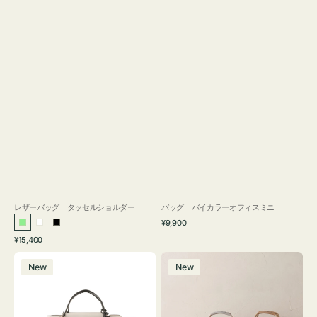
レザーバッグ タッセルショルダー
バッグ バイカラーオフィスミニ
通
¥9,900
ラ
ホ
ブ
常
通
¥15,400
イ
ワ
ラ
価
常
バ
バ
格
ト
イ
ッ
価
New
New
ッ
ッ
グ
ト
ク
格
グ
グ
リ
バ
ナ
ー