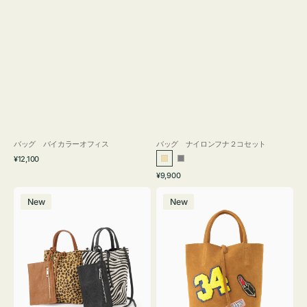
バッグ バイカラーオフィス
バッグ ナイロンフナ２コセット
通
¥12,100
ベ
グ
常
通
¥9,900
ー
レ
価
常
バ
バ
格
ジ
ー
価
New
New
ッ
ッ
ュ
格
グ
グ
MILLELA
MILLELA
FIRENZE
FIRENZE
ア
ワ
ニ
ッ
マ
ペ