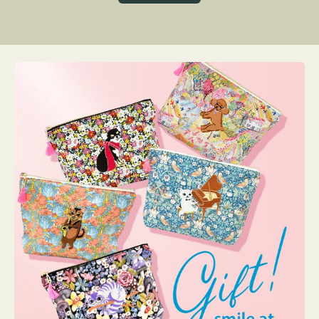
グ
ト
ク
格
リ
ー
ン