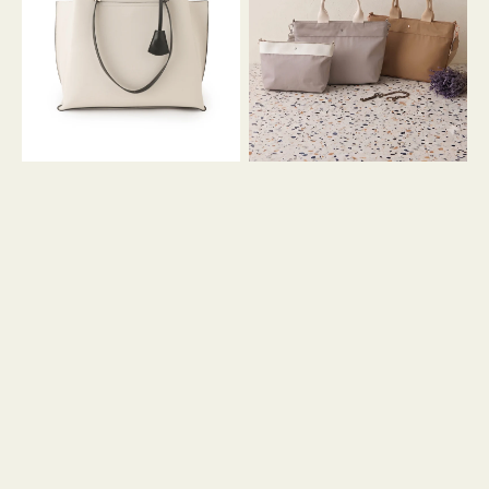
イ
イ
ン
カ
ロ
ラ
ン
ー
フ
オ
ナ
フ
２
ィ
コ
ス
セ
ッ
ト