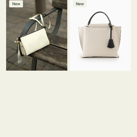
レ
バ
ン
ー
ー
ー
ン
ー
ー
ー
価
価
New
New
ザ
ッ
ジ
ン
ジ
ン
格
格
ー
グ
バ
バ
ッ
イ
グ
カ
タ
ラ
ッ
ー
セ
オ
ル
フ
シ
ィ
ョ
ス
ル
ミ
ダ
ニ
ー