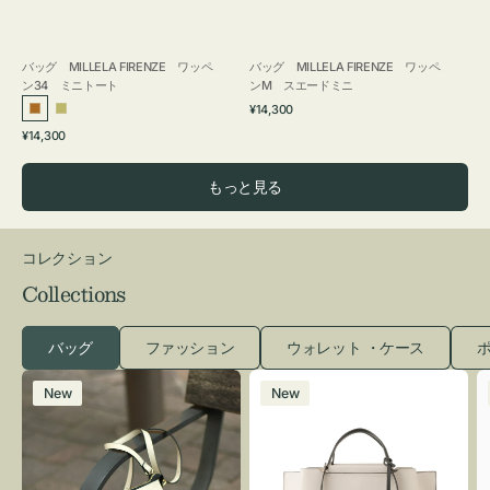
バッグ MILLELA FIRENZE ワッペ
バッグ MILLELA FIRENZE ワッペ
ン34 ミニトート
ンM スエードミニ
通
¥14,300
ブ
カ
常
通
¥14,300
ロ
ー
価
常
格
ン
キ
価
もっと見る
ズ
格
コレクション
Collections
バッグ
ファッション
ウォレット ・ケース
ポ
レ
バ
New
New
ザ
ッ
ー
グ
バ
バ
ッ
イ