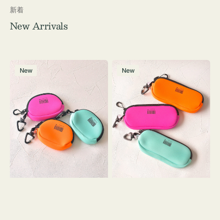
新着
New Arrivals
チ
グ
New
New
ャ
ラ
ー
ス
ム
ケ
ポ
ー
ー
ス
チ
WEEKEND(ER)
WEEKEND(ER)
ク
ク
ッ
ッ
シ
シ
ョ
ョ
ン
ン
ミ
ニ