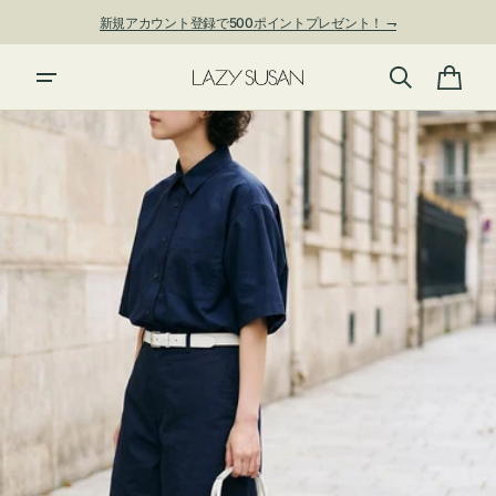
ン
新規アカウント登録で500ポイントプレゼント！ ⇁
ツ
に
夏季休業および発送停止について
進
カ
む
ー
ト