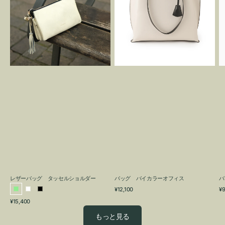
グ
カ
タ
ラ
ッ
ー
セ
オ
ル
フ
シ
ィ
ョ
ス
ル
ダ
ー
レザーバッグ タッセルショルダー
バッグ バイカラーオフィス
バ
通
通
¥12,100
¥9
ラ
ホ
ブ
常
常
通
¥15,400
イ
ワ
ラ
価
価
常
格
格
ト
イ
ッ
もっと見る
価