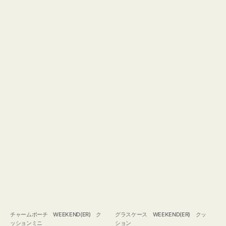
チャームポーチ WEEKEND(ER) ク
グラスケース WEEKEND(ER) クッ
ッションミニ
ション