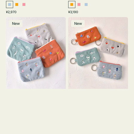
ラ
オ
ピ
オ
ピ
ラ
通
通
¥2,970
¥3,190
イ
レ
ン
レ
ン
イ
常
常
ポ
ポ
ト
ン
ク
ン
ク
ト
価
価
New
New
ー
ー
ブ
ジ
ジ
ブ
格
格
チ
チ
ル
ル
ミ
ミ
ー
ー
ニ
ニ
ー
ー
ズ
ズ
ア
ア
イ
イ
コ
コ
ン
ン
テ
キ
ィ
ー
ッ
リ
シ
ン
ュ
グ
ケ
付
ー
き