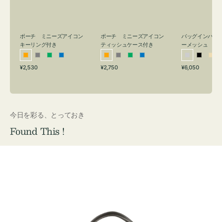
リ
ッ
メ
ン
シ
ッ
グ
ュ
シ
付
ケ
ュ
バッグインバッ
ポーチ ミニーズアイコン
ポーチ ミニーズアイコン
ーメッシュ
き
ー
キーリング付き
ティッシュケース付き
ス
シ
ブ
ベ
オ
グ
グ
ブ
オ
グ
グ
ブ
付
通
通
通
¥6,050
¥2,530
¥2,750
ル
ラ
ー
レ
レ
リ
ル
レ
レ
リ
ル
常
常
常
き
バ
ッ
ジ
ン
ー
ー
ー
ン
ー
ー
ー
価
価
価
ー
ク
ュ
ジ
ン
ジ
ン
格
格
格
今日を彩る、とっておき
Found This !