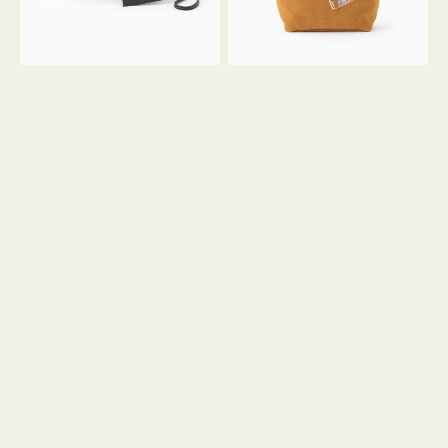
ル
ン
ガ
34
ラ
ス
ミ
エ
ニ
ー
ト
ド
ー
ミ
ト
ニ