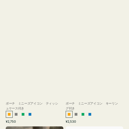
ス
付
き
ポーチ ミニーズアイコン ティッシ
ポーチ ミニーズアイコン キーリン
ュケース付き
グ付き
オ
グ
グ
ブ
オ
グ
グ
ブ
通
通
¥2,750
¥2,530
レ
レ
リ
ル
レ
レ
リ
ル
常
常