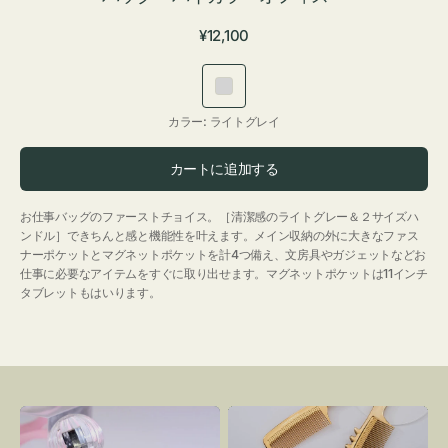
通
¥12,100
常
価
ラ
格
イ
カラー:
ライトグレイ
ト
グ
カートに追加する
レ
イ
お仕事バッグのファーストチョイス。［清潔感のライトグレー＆２サイズハ
ンドル］できちんと感と機能性を叶えます。メイン収納の外に大きなファス
ナーポケットとマグネットポケットを計4つ備え、文房具やガジェットなどお
仕事に必要なアイテムをすぐに取り出せます。マグネットポケットは11インチ
タブレットもはいります。