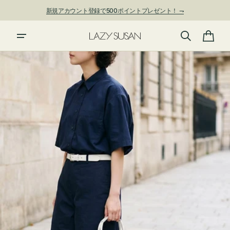
ン
新規アカウント登録で500ポイントプレゼント！ ⇁
ツ
に
進
カ
む
ー
ト