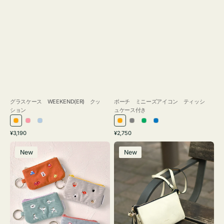
グラスケース WEEKEND(ER) クッ
ポーチ ミニーズアイコン ティッシ
ション
ュケース付き
オ
ピ
ラ
オ
グ
グ
ブ
通
通
¥3,190
¥2,750
レ
ン
イ
レ
レ
リ
ル
常
常
ポ
レ
ン
ク
ト
ン
ー
ー
ー
価
価
New
New
ー
ザ
ジ
ブ
ジ
ン
格
格
チ
ー
ル
ミ
バ
ー
ニ
ッ
ー
グ
ズ
タ
ア
ッ