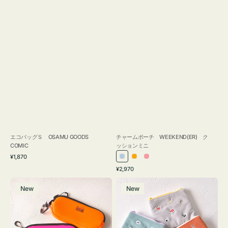
エコバッグＳ OSAMU GOODS
チャームポーチ WEEKEND(ER) ク
COMIC
ッションミニ
通
¥1,870
ラ
オ
ピ
常
通
¥2,970
イ
レ
ン
価
常
グ
ポ
格
ト
ン
ク
価
New
New
ラ
ー
ブ
ジ
格
ス
チ
ル
ケ
ミ
ー
ー
ニ