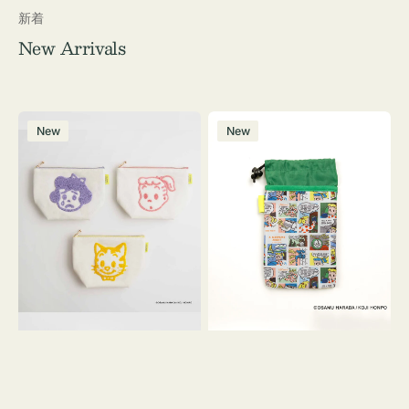
新着
New Arrivals
ポ
ボ
New
New
ー
ト
チ
ル
OSAMU
ケ
GOODS
ー
キ
ス
ャ
OSAMU
ン
GOODS
バ
COMIC
ス
サ
ガ
ラ