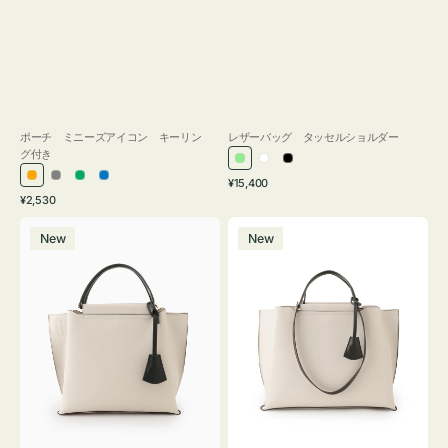
ポーチ ミニーズアイコン キーリン
レザーバッグ タッセルショルダー
グ付き
ラ
ホ
ブ
通
オ
グ
グ
ブ
¥15,400
イ
ワ
ラ
通
常
¥2,530
レ
レ
リ
ル
ト
イ
ッ
常
価
バ
バ
ン
ー
ー
ー
グ
ト
ク
価
格
New
New
ッ
ッ
ジ
ン
格
リ
グ
グ
ー
バ
バ
ン
イ
イ
カ
カ
ラ
ラ
ー
ー
オ
オ
フ
フ
ィ
ィ