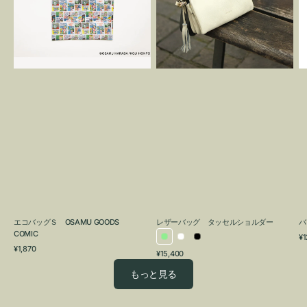
OSAMU
タ
GOODS
ッ
COMIC
セ
ル
シ
ョ
ル
ダ
ー
エコバッグＳ OSAMU GOODS
レザーバッグ タッセルショルダー
バ
COMIC
通
¥1
ラ
ホ
ブ
通
常
¥1,870
通
¥15,400
イ
ワ
ラ
常
価
常
価
格
ト
イ
ッ
もっと見る
価
格
グ
ト
ク
格
リ