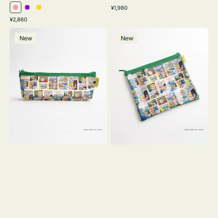
通
¥1,980
ピ
パ
イ
常
通
¥2,860
ン
ー
エ
価
常
ポ
ポ
格
ク
プ
ロ
価
New
New
ー
ー
ル
ー
格
チ
チ
ヨ
フ
コ
ラ
OSAMU
ッ
GOODS
ト
COMIC
OSAMU
GOODS
COMIC