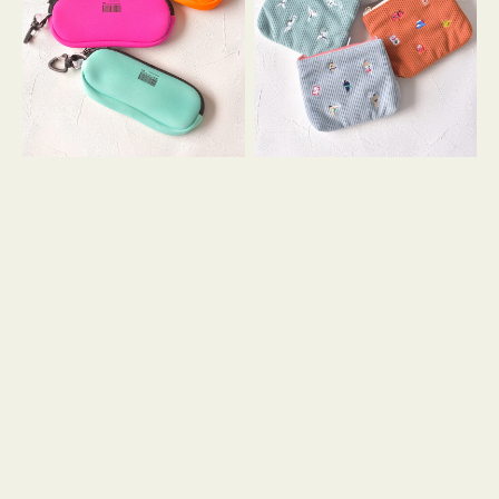
ス
ー
WEEKEND(ER)
ズ
ク
ア
ッ
イ
シ
コ
ョ
ン
ン
テ
ィ
ッ
シ
ュ
ケ
ー
ス
付
き