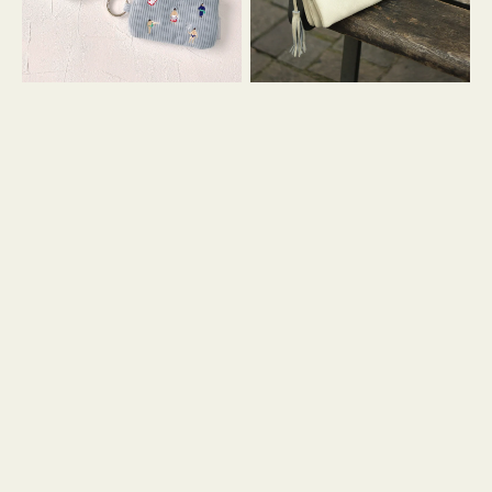
イ
セ
コ
ル
ン
シ
キ
ョ
ー
ル
リ
ダ
ン
ー
グ
付
き