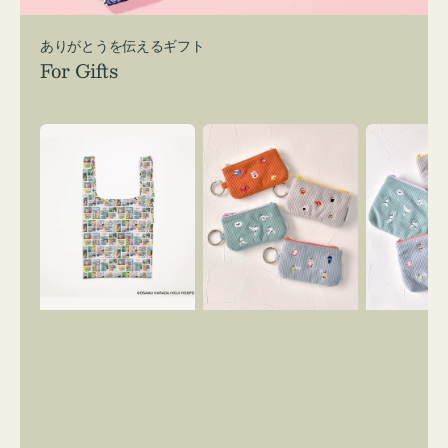
ありがとうを伝えるギフト
For Gifts
エ
ポ
ポ
コ
ー
ー
バ
チ
チ
ッ
ミ
ミ
グ
ニ
ニ
Ｓ
ー
ー
OSAMU
ズ
ズ
GOODS
ア
ア
COMIC
イ
イ
コ
コ
ン
ン
キ
テ
ー
ィ
リ
ッ
ン
シ