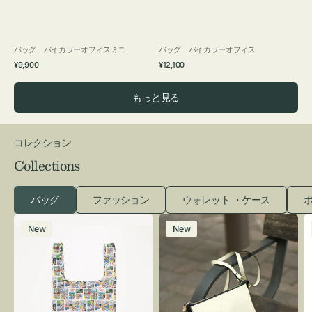
バッグ バイカラーオフィスミニ
バッグ バイカラーオフィス
通
通
¥9,900
¥12,100
常
常
価
価
もっと見る
格
格
コレクション
Collections
バッグ
ファッション
ウォレット ・ケース
ポ
エ
レ
New
New
コ
ザ
バ
ー
ッ
バ
グ
ッ
Ｓ
グ