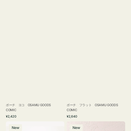
ポーチ ヨコ OSAMU GOODS
ポーチ フラット OSAMU GOODS
COMIC
COMIC
通
通
¥2,420
¥2,640
常
常
エ
チ
価
価
New
New
コ
ャ
格
格