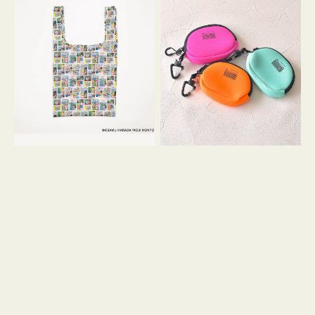
バ
ー
ッ
ム
グ
ポ
Ｓ
ー
OSAMU
チ
GOODS
WEEKEND(ER)
COMIC
ク
ッ
シ
ョ
ン
ミ
ニ