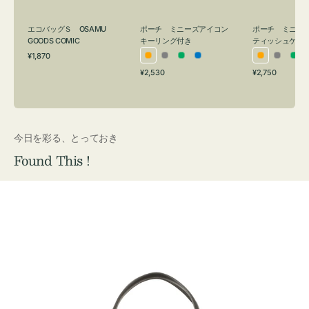
グ
ュ
付
ケ
エコバッグＳ OSAMU
ポーチ ミニーズアイコン
ポーチ ミニー
き
ー
GOODS COMIC
キーリング付き
ティッシュケー
通
ス
¥1,870
オ
グ
グ
ブ
オ
グ
グ
常
付
通
通
¥2,530
¥2,750
レ
レ
リ
ル
レ
レ
リ
価
常
常
き
格
ン
ー
ー
ー
ン
ー
ー
価
価
ジ
ン
ジ
ン
格
格
今日を彩る、とっておき
Found This !