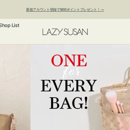
新規アカウント登録で500ポイントプレゼント！ ⇁
Shop List
夏季休業および発送停止について
ックレス
アス・イヤー
フ
ートバッグ
ング
ョルダーバッ
ッグチャー
レスレット・
・キーホルダ
ングル
マートフォン
ローチ
シェット
エア
ンドバッグ
子・ファン