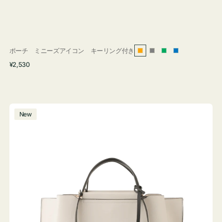
ポーチ ミニーズアイコン キーリング付き
オ
グ
グ
ブ
通
¥2,530
レ
レ
リ
ル
常
ン
ー
ー
ー
価
ジ
ン
格
バ
New
ッ
グ
バ
イ
カ
ラ
ー
オ
フ