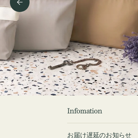
チケース他
ボ
ス
コスメ
ト
リ
ジュエリーボッ
メ
エ
クス ・ケース
ラ
ブ
インテリア
傘
ハ
ク
Check ⇁
Infomation
お届け遅延のお知らせ