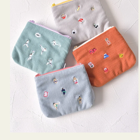
ミ
ニ
ー
ズ
ア
イ
コ
ン
テ
ィ
ッ
シ
ュ
ケ
ー
ス
付
き