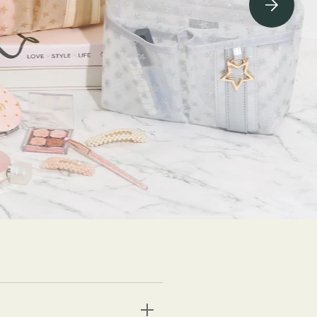
ving Soon⇁