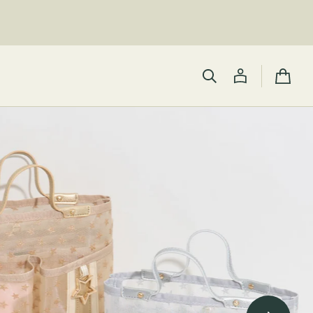
カ
ー
ト