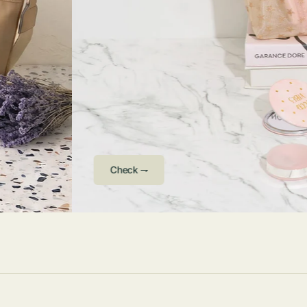
ストンバッグ
トール・ハッ
・グローブ
ュック
ガネ・サング
コバッグ・サ
ス・ルーペ
バッグ
ンカチ・ソッ
ス
Arri