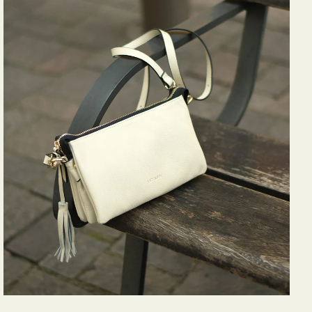
バ
ッ
グ
タ
ッ
セ
ル
シ
ョ
ル
ダ
ー