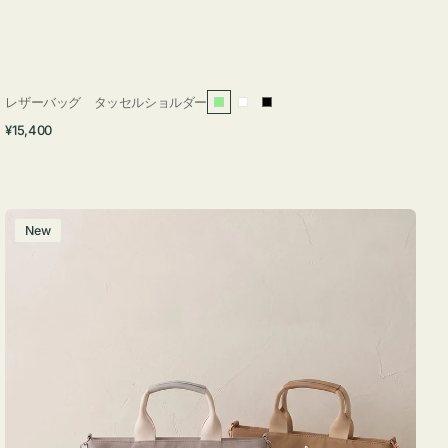
レザーバッグ タッセルショルダー
ラ
ホ
ブ
通
¥15,400
イ
ワ
ラ
常
ト
イ
ッ
価
グ
ト
ク
格
リ
バ
New
ー
ッ
ン
グ
ナ
イ
ロ
ン
フ
ナ
２