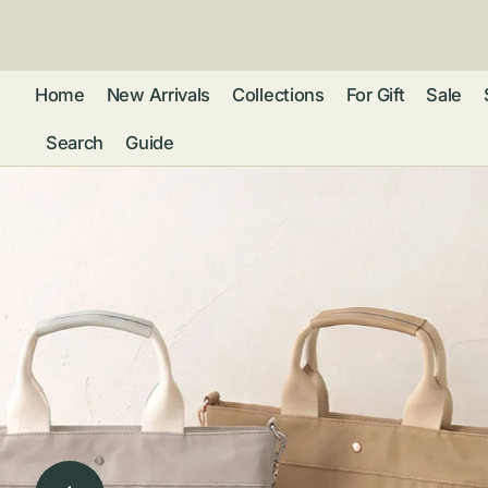
ン
ツ
に
進
Home
New Arrivals
Collections
For Gift
Sale
む
Search
Guide
フレグランス
アクセサリー
ネ
リストウォッチ
ピ
カ
バッグ
ト
リ
ファッション
シ
バ
ブ
グ
ム
ウォレット・革
バ
ー
小物
ス
ブ
ポ
ウ
ポーチ ・ メガ
ネケース・マル
ハ
扇