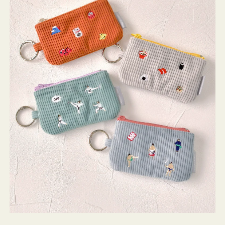
ミ
ニ
ー
ズ
ア
イ
コ
ン
キ
ー
リ
ン
グ
付
き