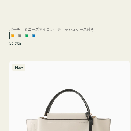
ポーチ ミニーズアイコン ティッシュケース付き
オ
グ
グ
ブ
通
¥2,750
レ
レ
リ
ル
常
ン
ー
ー
ー
価
ジ
ン
格
バ
New
ッ
グ
バ
イ
カ
ラ
ー
オ
フ