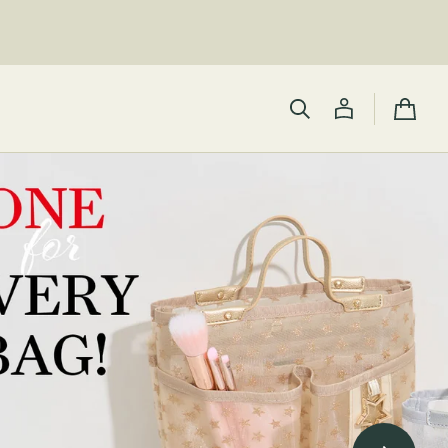
カ
ー
ト