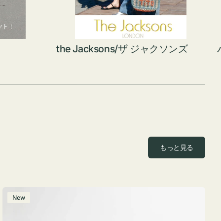
the Jacksons/ザ ジャクソンズ
もっと見る
ポ
New
ー
チ