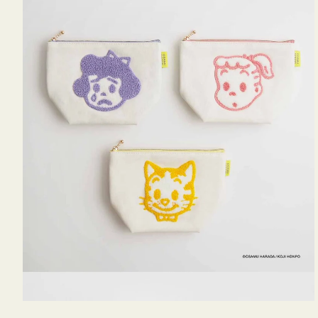
OSAMU
GOODS
キ
ャ
ン
バ
ス
サ
ガ
ラ