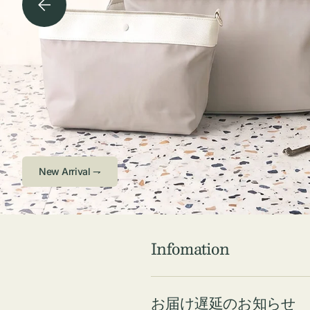
チケース他
ボ
ス
コスメ
ト
リ
ジュエリーボッ
メ
エ
クス ・ケース
ラ
ブ
インテリア
傘
ハ
ク
Check ⇁
Infomation
お届け遅延のお知らせ