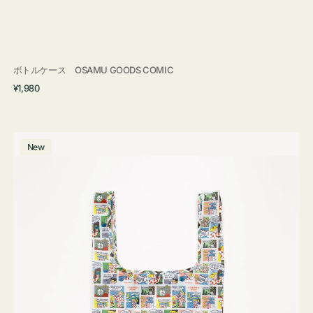
ボトルケース OSAMU GOODS COMIC
通
¥1,980
常
価
格
エ
New
コ
バ
ッ
グ
Ｓ
OSAMU
GOODS
COMIC