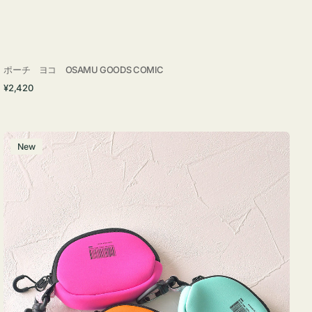
ポーチ ヨコ OSAMU GOODS COMIC
通
¥2,420
常
価
格
チ
New
ャ
ー
ム
ポ
ー
チ
WEEKEND(ER)
ク
ッ
シ