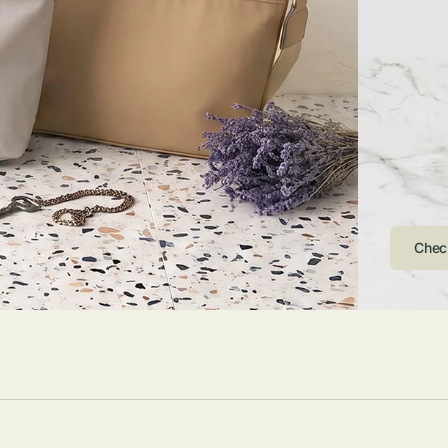
ストンバッグ
トール・ハッ
・グローブ
ュック
ガネ・サング
コバッグ・サ
ス・ルーペ
バッグ
ンカチ・ソッ
ス