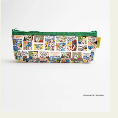
ヨ
コ
OSAMU
GOODS
COMIC