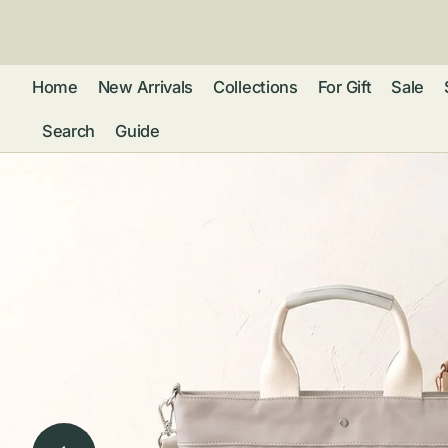
ン
ツ
に
進
Home
New Arrivals
Collections
For Gift
Sale
む
Search
Guide
フレグランス
アクセサリー
ネ
リストウォッチ
ピ
カ
バッグ
ト
リ
ファッション
シ
バ
ブ
グ
ム
ウォレット・革
バ
ー
小物
ス
ブ
ポ
ウ
ポーチ ・ メガ
ネケース・マル
ハ
扇