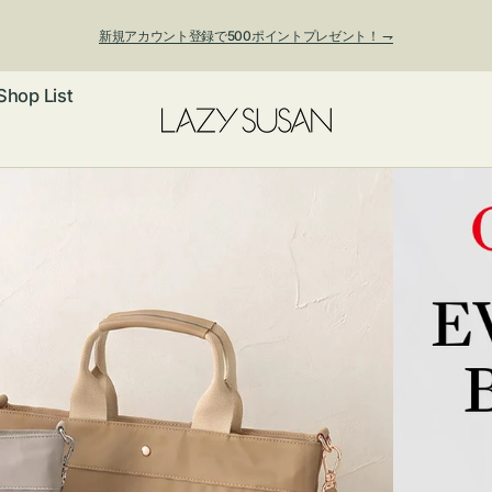
新規アカウント登録で500ポイントプレゼント！ ⇁
Shop List
ックレス
アス・イヤー
フ
ートバッグ
ング
ョルダーバッ
ッグチャー
レスレット・
・キーホルダ
ングル
マートフォン
ローチ
シェット
エア
ンドバッグ
子・ファン