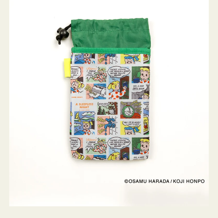
ケ
ー
ス
OSAMU
GOODS
COMIC