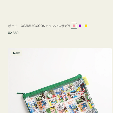
ポーチ OSAMU GOODS キャンバスサガラ
ピ
パ
イ
通
¥2,860
ン
ー
エ
常
ク
プ
ロ
価
ル
ー
格
ポ
New
ー
チ
フ
ラ
ッ
ト
OSAMU
GOODS
COMIC