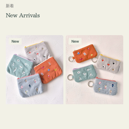
新着
New Arrivals
ポ
ポ
New
New
ー
ー
チ
チ
ミ
ミ
ニ
ニ
ー
ー
ズ
ズ
ア
ア
イ
イ
コ
コ
ン
ン
テ
キ
ィ
ー
ッ
リ
シ
ン