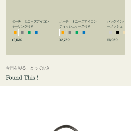
リ
ッ
メ
ン
シ
ッ
グ
ュ
シ
付
ケ
ュ
バッグインバッ
ポーチ ミニーズアイコン
ポーチ ミニーズアイコン
ーメッシュ
き
ー
キーリング付き
ティッシュケース付き
ス
シ
ブ
ベ
オ
グ
グ
ブ
オ
グ
グ
ブ
付
通
通
通
¥6,050
¥2,530
¥2,750
ル
ラ
ー
レ
レ
リ
ル
レ
レ
リ
ル
常
常
常
き
バ
ッ
ジ
ン
ー
ー
ー
ン
ー
ー
ー
価
価
価
ー
ク
ュ
ジ
ン
ジ
ン
格
格
格
今日を彩る、とっておき
Found This !