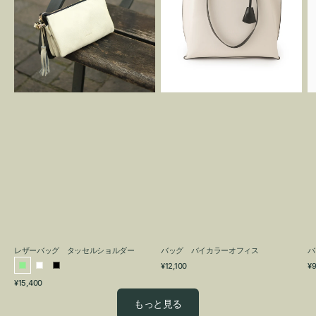
グ
カ
タ
ラ
ッ
ー
セ
オ
ル
フ
シ
ィ
ョ
ス
ル
ダ
ー
レザーバッグ タッセルショルダー
バッグ バイカラーオフィス
バ
通
通
¥12,100
¥9
ラ
ホ
ブ
常
常
通
¥15,400
イ
ワ
ラ
価
価
常
格
格
ト
イ
ッ
もっと見る
価