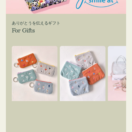
ありがとうを伝えるギフト
For Gifts
ポ
ポ
バ
ー
ー
ッ
チ
チ
グ
ミ
ミ
イ
ニ
ニ
ン
ー
ー
バ
ズ
ズ
ッ
ア
ア
グ
イ
イ
ス
コ
コ
マ
ン
ン
イ
キ
テ
リ
ー
ィ
ー