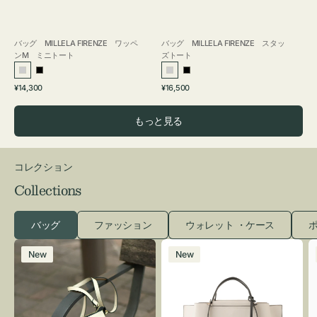
バッグ MILLELA FIRENZE ワッペ
バッグ MILLELA FIRENZE スタッ
ンM ミニトート
ズトート
シ
ブ
シ
ブ
通
通
¥14,300
¥16,500
ル
ラ
ル
ラ
常
常
バ
ッ
バ
ッ
価
価
もっと見る
ー
ク
ー
ク
格
格
コレクション
Collections
バッグ
ファッション
ウォレット ・ケース
ポ
レ
バ
New
New
ザ
ッ
ー
グ
バ
バ
ッ
イ