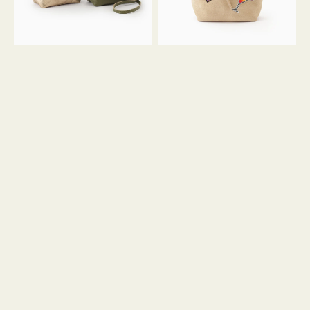
ン
ン
34
M
ミ
ス
ニ
エ
ト
ー
ー
ド
ト
ミ
ニ