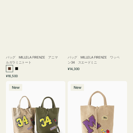
バッグ MILLELA FIRENZE アニマ
バッグ MILLELA FIRENZE ワッペ
ルガラミニトート
ン34 スエードミニ
通
¥14,300
ブ
ブ
常
通
¥16,500
ラ
ラ
価
常
バ
バ
格
ウ
ッ
価
New
New
ッ
ッ
ン
ク
格
グ
グ
MILLELA
MILLELA
FIRENZE
FIRENZE
ワ
ワ
ッ
ッ
ペ
ペ