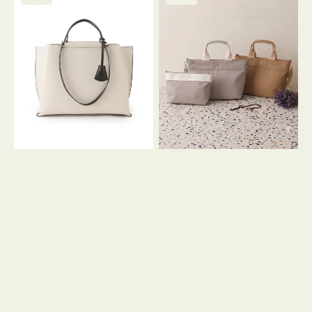
ッ
ッ
グ
ト
ク
格
グ
グ
リ
バ
ナ
ー
イ
イ
ン
カ
ロ
ラ
ン
ー
フ
オ
ナ
フ
２
ィ
コ
ス
セ
ッ
ト