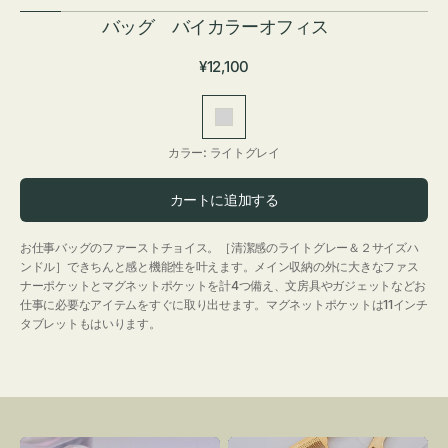
バッグ バイカラーオフィス
通
¥12,100
常
価
ラ
格
イ
カラー:
ライトグレイ
ト
グ
カートに追加する
レ
イ
お仕事バッグのファーストチョイス。［清潔感のライトグレー＆２サイズハ
ンドル］できちんと感と機能性を叶えます。メイン収納の外に大きなファス
ナーポケットとマグネットポケットを計4つ備え、文房具やガジェットなどお
仕事に必要なアイテムをすぐに取り出せます。マグネットポケットは11インチ
タブレットもはいります。