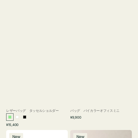
レザーバッグ タッセルショルダー
バッグ バイカラーオフィスミニ
通
¥9,900
ラ
ホ
ブ
常
通
¥15,400
イ
ワ
ラ
価
常
バ
バ
格
ト
イ
ッ
価
New
New