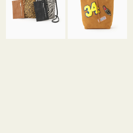
ア
ワ
ニ
ッ
マ
ペ
ル
ン
ガ
34
ラ
ス
ミ
エ
ニ
ー
ト
ド
ー
ミ
ト
ニ