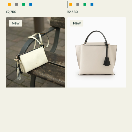
オ
グ
グ
ブ
オ
グ
グ
ブ
通
通
¥2,750
¥2,530
レ
レ
リ
ル
レ
レ
リ
ル
常
常
レ
バ
ン
ー
ー
ー
ン
ー
ー
ー
価
価
New
New
ザ
ッ
ジ
ン
ジ
ン
格
格
ー
グ
バ
バ
ッ
イ
グ
カ
タ
ラ
ッ
ー
セ
オ
ル
フ
シ
ィ
ョ
ス
ル
ミ
ダ
ニ
ー