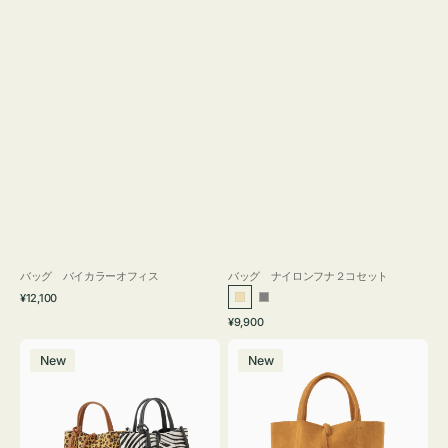
バッグ バイカラーオフィス
バッグ ナイロンフナ２コセット
通
¥12,100
ベ
グ
常
通
¥9,900
ー
レ
価
常
バ
バ
格
ジ
ー
価
New
New
ッ
ッ
ュ
格
グ
グ
MILLELA
MILLELA
FIRENZE
FIRENZE