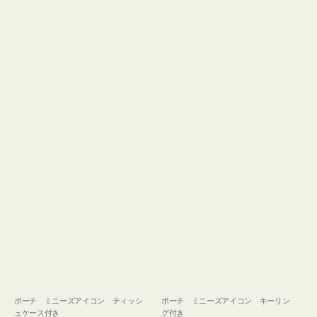
ュ
グ
ケ
付
ー
き
ス
付
き
ポーチ ミニーズアイコン ティッシ
ポーチ ミニーズアイコン キーリン
ュケース付き
グ付き