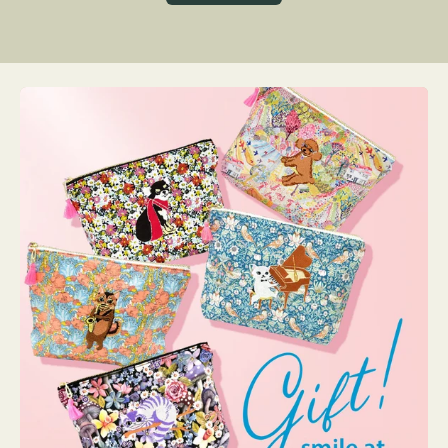
グ
ト
ク
格
リ
ー
ン