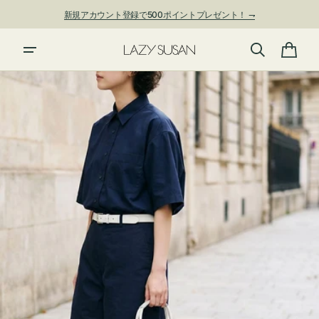
ン
新規アカウント登録で500ポイントプレゼント！ ⇁
ツ
に
進
カ
む
ー
ト