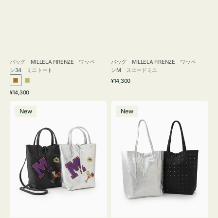
バッグ MILLELA FIRENZE ワッペ
バッグ MILLELA FIRENZE ワッペ
ン34 ミニトート
ンM スエードミニ
通
¥14,300
ブ
カ
常
通
¥14,300
ロ
ー
価
常
バ
バ
格
ン
キ
価
New
New
ッ
ッ
ズ
格
グ
グ
MILLELA
MILLELA
FIRENZE
FIRENZE
ワ
ス
ッ
タ
ペ
ッ
ン
ズ
M
ト
ミ
ー