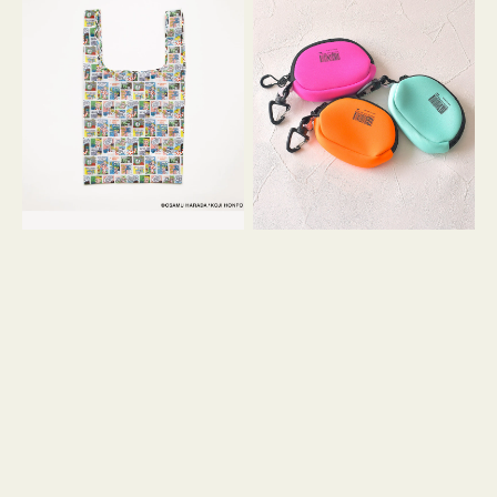
バ
ー
ッ
ム
グ
ポ
Ｓ
ー
OSAMU
チ
GOODS
WEEKEND(ER)
COMIC
ク
ッ
シ
ョ
ン
ミ
ニ