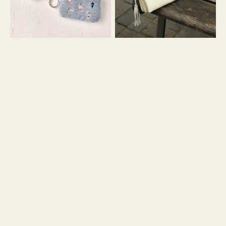
イ
セ
コ
ル
ン
シ
キ
ョ
ー
ル
リ
ダ
ン
ー
グ
付
き