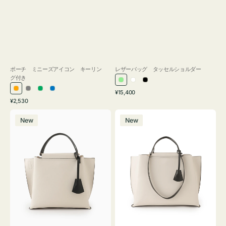
ポーチ ミニーズアイコン キーリン
レザーバッグ タッセルショルダー
グ付き
ラ
ホ
ブ
通
オ
グ
グ
ブ
¥15,400
イ
ワ
ラ
通
常
¥2,530
レ
レ
リ
ル
ト
イ
ッ
常
価
バ
バ
ン
ー
ー
ー
グ
ト
ク
価
格
New
New
ッ
ッ
ジ
ン
格
リ
グ
グ
ー
バ
バ
ン
イ
イ
カ
カ
ラ
ラ
ー
ー
オ
オ
フ
フ
ィ
ィ