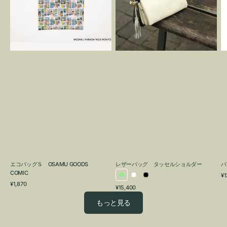
OSAMU
タ
GOODS
ッ
COMIC
セ
ル
シ
ョ
ル
ダ
ー
エコバッグＳ OSAMU GOODS
レザーバッグ タッセルショルダー
バ
COMIC
通
¥1
ラ
ホ
ブ
通
常
¥1,870
通
¥15,400
イ
ワ
ラ
常
価
常
価
格
ト
イ
ッ
もっと見る
価
格
グ
ト
ク
格
リ