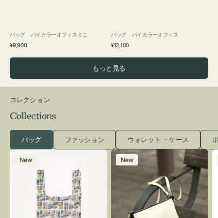
バッグ バイカラーオフィスミニ
バッグ バイカラーオフィス
通
通
¥9,900
¥12,100
常
常
価
価
もっと見る
格
格
コレクション
Collections
バッグ
ファッション
ウォレット ・ケース
ポ
エ
レ
New
New
コ
ザ
バ
ー
ッ
バ
グ
ッ
Ｓ
グ