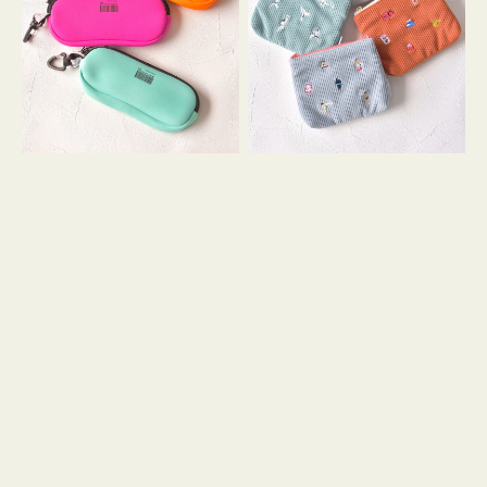
ス
ー
WEEKEND(ER)
ズ
ク
ア
ッ
イ
シ
コ
ョ
ン
ン
テ
ィ
ッ
シ
ュ
ケ
ー
ス
付
き