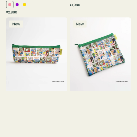
通
¥1,980
ピ
パ
イ
常
通
¥2,860
ン
ー
エ
価
常
ポ
ポ
格
ク
プ
ロ
価
New
New
ー
ー
ル
ー
格
チ
チ
ヨ
フ
コ
ラ
OSAMU
ッ
GOODS
ト
COMIC
OSAMU
GOODS
COMIC