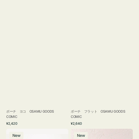
ポーチ ヨコ OSAMU GOODS
ポーチ フラット OSAMU GOODS
COMIC
COMIC
通
通
¥2,420
¥2,640
常
常
エ
チ
価
価
New
New
コ
ャ
格
格