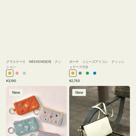
グラスケース WEEKEND(ER) クッ
ポーチ ミニーズアイコン ティッシ
ション
ュケース付き
オ
ピ
ラ
オ
グ
グ
ブ
通
通
¥3,190
¥2,750
レ
ン
イ
レ
レ
リ
ル
常
常
ポ
レ
ン
ク
ト
ン
ー
ー
ー
価
価
New
New
ー
ザ
ジ
ブ
ジ
ン
格
格
チ
ー
ル
ミ
バ
ー
ニ
ッ
ー
グ
ズ
タ
ア
ッ