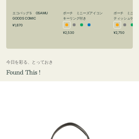
グ
ュ
付
ケ
エコバッグＳ OSAMU
ポーチ ミニーズアイコン
ポーチ ミニー
き
ー
GOODS COMIC
キーリング付き
ティッシュケー
通
ス
¥1,870
オ
グ
グ
ブ
オ
グ
グ
常
付
通
通
¥2,530
¥2,750
レ
レ
リ
ル
レ
レ
リ
価
常
常
き
格
ン
ー
ー
ー
ン
ー
ー
価
価
ジ
ン
ジ
ン
格
格
今日を彩る、とっておき
Found This !