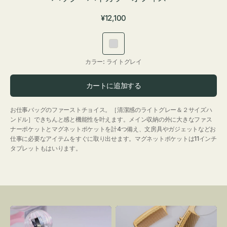
通
¥12,100
常
価
ラ
格
イ
カラー:
ライトグレイ
ト
グ
カートに追加する
レ
イ
お仕事バッグのファーストチョイス。［清潔感のライトグレー＆２サイズハ
ンドル］できちんと感と機能性を叶えます。メイン収納の外に大きなファス
ナーポケットとマグネットポケットを計4つ備え、文房具やガジェットなどお
仕事に必要なアイテムをすぐに取り出せます。マグネットポケットは11インチ
タブレットもはいります。