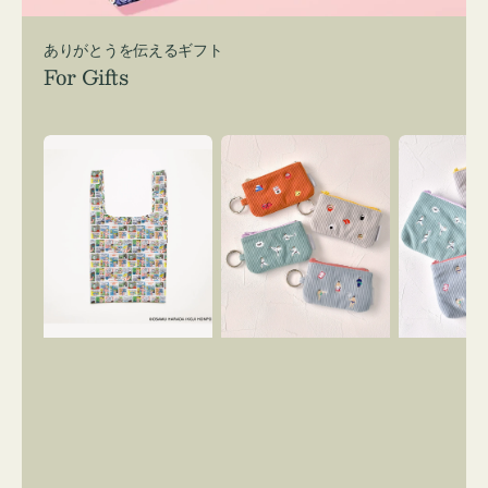
ありがとうを伝えるギフト
For Gifts
エ
ポ
ポ
コ
ー
ー
バ
チ
チ
ッ
ミ
ミ
グ
ニ
ニ
Ｓ
ー
ー
OSAMU
ズ
ズ
GOODS
ア
ア
COMIC
イ
イ
コ
コ
ン
ン
キ
テ
ー
ィ
リ
ッ
ン
シ