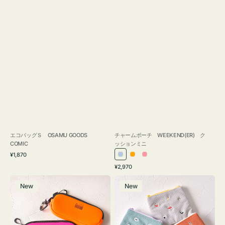
エコバッグＳ OSAMU GOODS
チャームポーチ WEEKEND(ER) ク
COMIC
ッションミニ
通
¥1,870
ラ
オ
ピ
常
通
¥2,970
イ
レ
ン
価
常
グ
ポ
格
ト
ン
ク
価
New
New
ラ
ー
ブ
ジ
格
ス
チ
ル
ケ
ミ
ー
ー
ニ