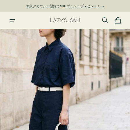
ン
新規アカウント登録で500ポイントプレゼント！ ⇁
ツ
に
進
カ
む
ー
ト