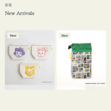
新着
New Arrivals
ポ
ボ
New
New
ー
ト
チ
ル
OSAMU
ケ
GOODS
ー
キ
ス
ャ
OSAMU
ン
GOODS
バ
COMIC
ス
サ
ガ
ラ