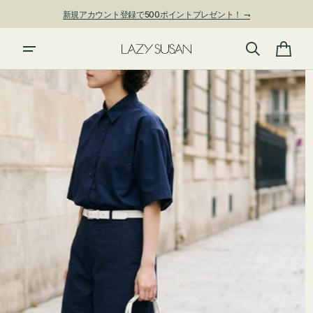
ン
新規アカウント登録で500ポイントプレゼント！ ⇁
ツ
に
夏季休業および発送停止について
進
カ
む
ー
ト