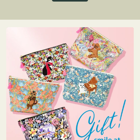
グ
ト
ク
格
リ
ー
ン