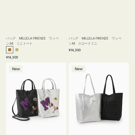
バッグ MILLELA FIRENZE ワッペ
バッグ MILLELA FIRENZE ワッペ
ン34 ミニトート
ンM スエードミニ
通
¥14,300
ブ
カ
常
通
¥14,300
ロ
ー
価
常
バ
バ
格
ン
キ
価
New
New
ッ
ッ
ズ
格
グ
グ
MILLELA
MILLELA
FIRENZE
FIRENZE
ワ
ス
ッ
タ
ペ
ッ
ン
ズ
M
ト
ミ
ー