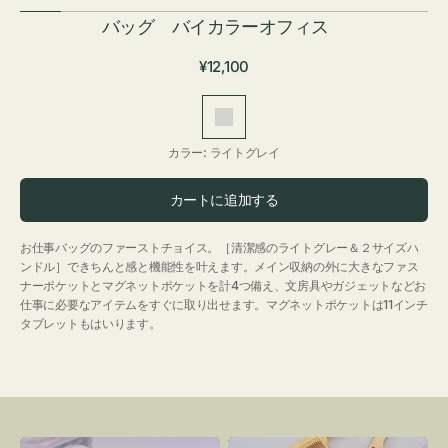
バッグ バイカラーオフィス
通
¥12,100
常
価
ラ
格
イ
カラー:
ライトグレイ
ト
グ
カートに追加する
レ
イ
お仕事バッグのファーストチョイス。［清潔感のライトグレー＆２サイズハ
ンドル］できちんと感と機能性を叶えます。メイン収納の外に大きなファス
ナーポケットとマグネットポケットを計4つ備え、文房具やガジェットなどお
仕事に必要なアイテムをすぐに取り出せます。マグネットポケットは11インチ
タブレットもはいります。