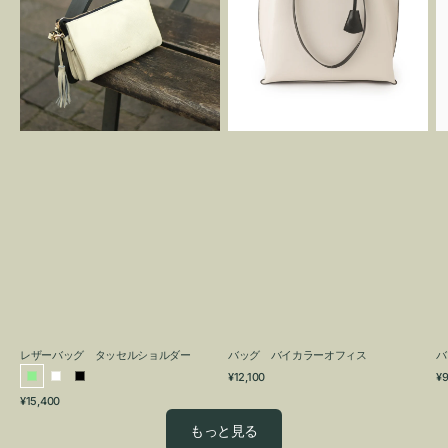
グ
カ
タ
ラ
ッ
ー
セ
オ
ル
フ
シ
ィ
ョ
ス
ル
ダ
ー
レザーバッグ タッセルショルダー
バッグ バイカラーオフィス
バ
通
通
¥12,100
¥9
ラ
ホ
ブ
常
常
通
¥15,400
イ
ワ
ラ
価
価
常
格
格
ト
イ
ッ
もっと見る
価