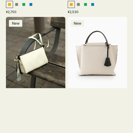
オ
グ
グ
ブ
オ
グ
グ
ブ
通
通
¥2,750
¥2,530
レ
レ
リ
ル
レ
レ
リ
ル
常
常
レ
バ
ン
ー
ー
ー
ン
ー
ー
ー
価
価
New
New
ザ
ッ
ジ
ン
ジ
ン
格
格
ー
グ
バ
バ
ッ
イ
グ
カ
タ
ラ
ッ
ー
セ
オ
ル
フ
シ
ィ
ョ
ス
ル
ミ
ダ
ニ
ー