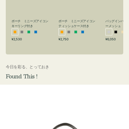
リ
ッ
メ
ン
シ
ッ
グ
ュ
シ
付
ケ
ュ
バッグインバッ
ポーチ ミニーズアイコン
ポーチ ミニーズアイコン
ーメッシュ
き
ー
キーリング付き
ティッシュケース付き
ス
シ
ブ
ベ
オ
グ
グ
ブ
オ
グ
グ
ブ
付
通
通
通
¥6,050
¥2,530
¥2,750
ル
ラ
ー
レ
レ
リ
ル
レ
レ
リ
ル
常
常
常
き
バ
ッ
ジ
ン
ー
ー
ー
ン
ー
ー
ー
価
価
価
ー
ク
ュ
ジ
ン
ジ
ン
格
格
格
今日を彩る、とっておき
Found This !