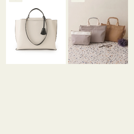
ッ
ッ
グ
ト
ク
格
グ
グ
リ
バ
ナ
ー
イ
イ
ン
カ
ロ
ラ
ン
ー
フ
オ
ナ
フ
２
ィ
コ
ス
セ
ッ
ト