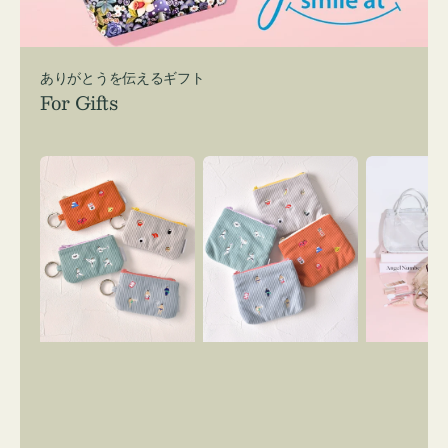
ありがとうを伝えるギフト
For Gifts
ポ
ポ
バ
ー
ー
ッ
チ
チ
グ
ミ
ミ
イ
ニ
ニ
ン
ー
ー
バ
ズ
ズ
ッ
ア
ア
グ
イ
イ
ス
コ
コ
マ
ン
ン
イ
キ
テ
リ
ー
ィ
ー