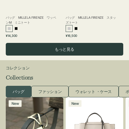
バッグ MILLELA FIRENZE ワッペ
バッグ MILLELA FIRENZE スタッ
ンM ミニトート
ズトート
シ
ブ
シ
ブ
通
通
¥14,300
¥16,500
ル
ラ
ル
ラ
常
常
バ
ッ
バ
ッ
価
価
もっと見る
ー
ク
ー
ク
格
格
コレクション
Collections
バッグ
ファッション
ウォレット ・ケース
ポ
レ
バ
New
New
ザ
ッ
ー
グ
バ
バ
ッ
イ