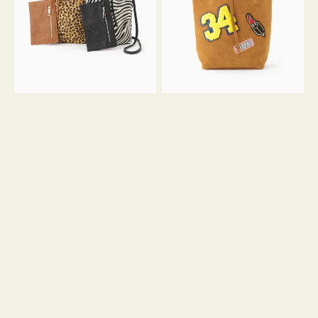
ア
ワ
ニ
ッ
マ
ペ
ル
ン
ガ
34
ラ
ス
ミ
エ
ニ
ー
ト
ド
ー
ミ
ト
ニ