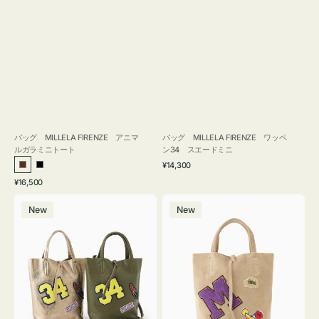
バッグ MILLELA FIRENZE アニマ
バッグ MILLELA FIRENZE ワッペ
ルガラミニトート
ン34 スエードミニ
通
¥14,300
ブ
ブ
常
通
¥16,500
ラ
ラ
価
常
バ
バ
格
ウ
ッ
価
New
New
ッ
ッ
ン
ク
格
グ
グ
MILLELA
MILLELA
FIRENZE
FIRENZE
ワ
ワ
ッ
ッ
ペ
ペ