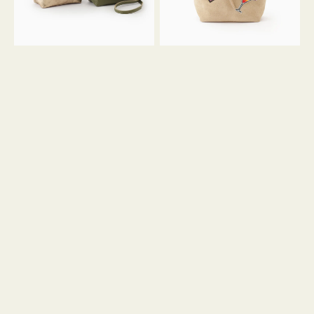
ン
ン
34
M
ミ
ス
ニ
エ
ト
ー
ー
ド
ト
ミ
ニ