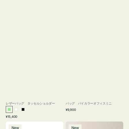
レザーバッグ タッセルショルダー
バッグ バイカラーオフィスミニ
通
¥9,900
ラ
ホ
ブ
常
通
¥15,400
イ
ワ
ラ
価
常
バ
バ
格
ト
イ
ッ
価
New
New