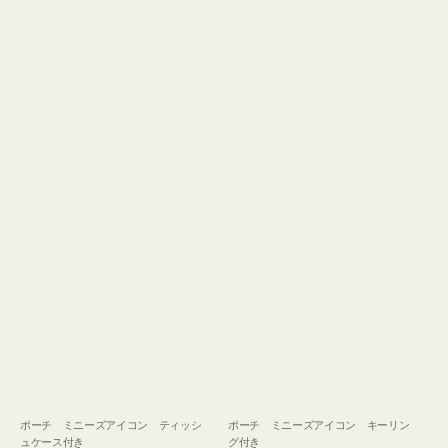
ュ
グ
ケ
付
ー
き
ス
付
き
ポーチ ミニーズアイコン ティッシ
ポーチ ミニーズアイコン キーリン
ュケース付き
グ付き