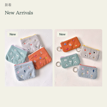
新着
New Arrivals
ポ
ポ
New
New
ー
ー
チ
チ
ミ
ミ
ニ
ニ
ー
ー
ズ
ズ
ア
ア
イ
イ
コ
コ
ン
ン
テ
キ
ィ
ー
ッ
リ
シ
ン