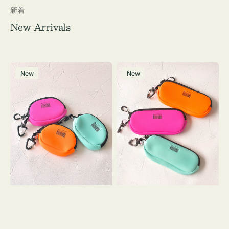
新着
New Arrivals
チ
グ
New
New
ャ
ラ
ー
ス
ム
ケ
ポ
ー
ー
ス
チ
WEEKEND(ER)
WEEKEND(ER)
ク
ク
ッ
ッ
シ
シ
ョ
ョ
ン
ン
ミ
ニ