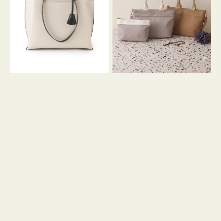
イ
イ
ン
カ
ロ
ラ
ン
ー
フ
オ
ナ
フ
２
ィ
コ
ス
セ
ッ
ト