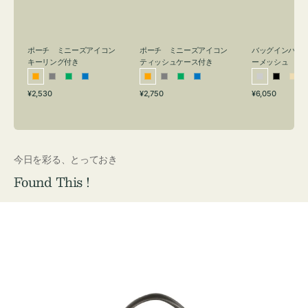
リ
ッ
メ
ン
シ
ッ
グ
ュ
シ
付
ケ
ュ
バッグインバッ
ポーチ ミニーズアイコン
ポーチ ミニーズアイコン
ーメッシュ
き
ー
キーリング付き
ティッシュケース付き
ス
シ
ブ
ベ
オ
グ
グ
ブ
オ
グ
グ
ブ
付
通
通
通
¥6,050
¥2,530
¥2,750
ル
ラ
ー
レ
レ
リ
ル
レ
レ
リ
ル
常
常
常
き
バ
ッ
ジ
ン
ー
ー
ー
ン
ー
ー
ー
価
価
価
ー
ク
ュ
ジ
ン
ジ
ン
格
格
格
今日を彩る、とっておき
Found This !