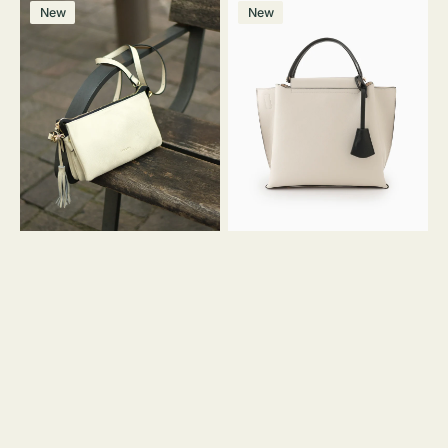
レ
バ
ン
ー
ー
ー
ン
ー
ー
ー
価
価
New
New
ザ
ッ
ジ
ン
ジ
ン
格
格
ー
グ
バ
バ
ッ
イ
グ
カ
タ
ラ
ッ
ー
セ
オ
ル
フ
シ
ィ
ョ
ス
ル
ミ
ダ
ニ
ー