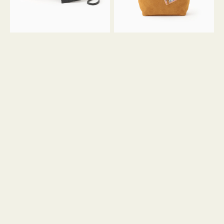
ル
ン
ガ
34
ラ
ス
ミ
エ
ニ
ー
ト
ド
ー
ミ
ト
ニ