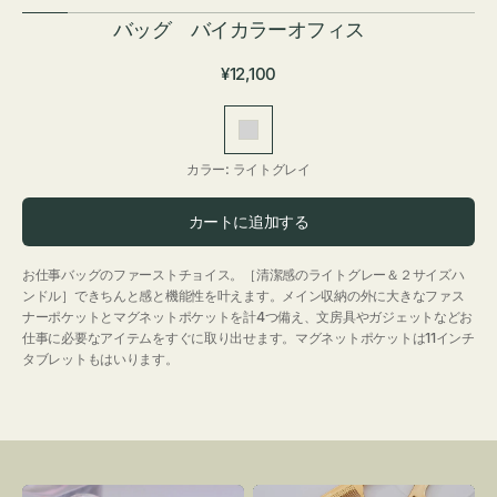
バッグ バイカラーオフィス
通
¥12,100
常
価
ラ
格
イ
カラー:
ライトグレイ
ト
グ
カートに追加する
レ
イ
お仕事バッグのファーストチョイス。［清潔感のライトグレー＆２サイズハ
ンドル］できちんと感と機能性を叶えます。メイン収納の外に大きなファス
ナーポケットとマグネットポケットを計4つ備え、文房具やガジェットなどお
仕事に必要なアイテムをすぐに取り出せます。マグネットポケットは11インチ
タブレットもはいります。