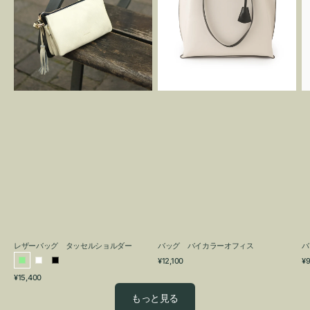
グ
カ
タ
ラ
ッ
ー
セ
オ
ル
フ
シ
ィ
ョ
ス
ル
ダ
ー
レザーバッグ タッセルショルダー
バッグ バイカラーオフィス
バ
通
通
¥12,100
¥9
ラ
ホ
ブ
常
常
通
¥15,400
イ
ワ
ラ
価
価
常
格
格
ト
イ
ッ
もっと見る
価