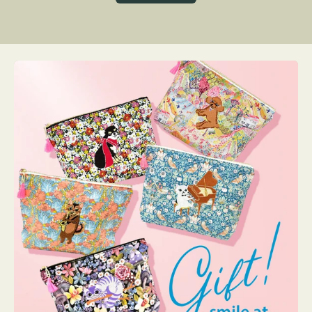
グ
ト
ク
格
リ
ー
ン