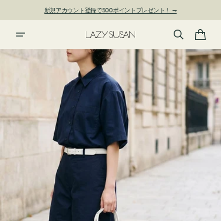
ン
新規アカウント登録で500ポイントプレゼント！ ⇁
ツ
に
進
カ
む
ー
ト