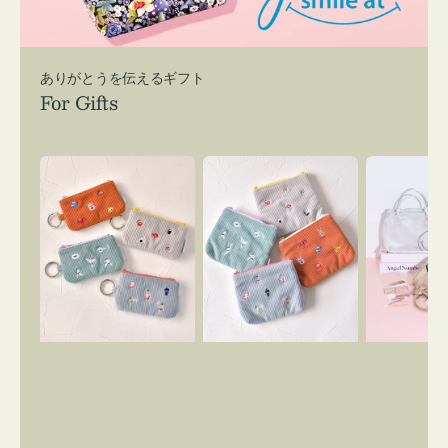
ありがとうを伝えるギフト
For Gifts
ポ
ポ
バ
ー
ー
ッ
チ
チ
グ
ミ
ミ
イ
ニ
ニ
ン
ー
ー
バ
ズ
ズ
ッ
ア
ア
グ
イ
イ
ス
コ
コ
マ
ン
ン
イ
キ
テ
リ
ー
ィ
ー