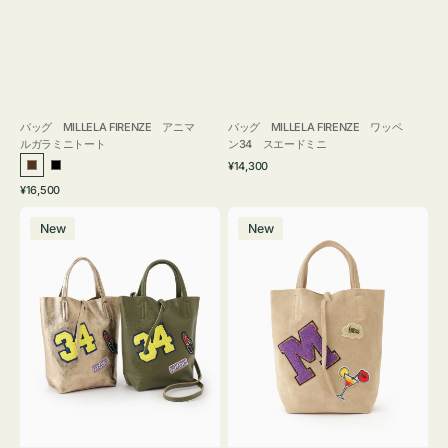
バッグ MILLELA FIRENZE アニマ
バッグ MILLELA FIRENZE ワッペ
ルガラミニトート
ン34 スエードミニ
通
¥14,300
ブ
ブ
常
通
¥16,500
ラ
ラ
価
常
バ
バ
格
ウ
ッ
価
New
New
ッ
ッ
ン
ク
格
グ
グ
MILLELA
MILLELA
FIRENZE
FIRENZE
ワ
ワ
ッ
ッ
ペ
ペ
ン
ン
34
M
ミ
ス