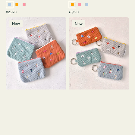
ラ
オ
ピ
オ
ピ
ラ
通
通
¥2,970
¥3,190
イ
レ
ン
レ
ン
イ
常
常
ポ
ポ
ト
ン
ク
ン
ク
ト
価
価
New
New
ー
ー
ブ
ジ
ジ
ブ
格
格
チ
チ
ル
ル
ミ
ミ
ー
ー
ニ
ニ
ー
ー
ズ
ズ
ア
ア
イ
イ
コ
コ
ン
ン
テ
キ
ィ
ー
ッ
リ
シ
ン
ュ
グ
ケ
付
ー
き