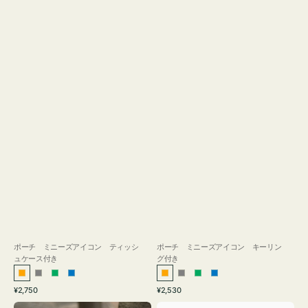
ス
付
き
ポーチ ミニーズアイコン ティッシ
ポーチ ミニーズアイコン キーリン
ュケース付き
グ付き
オ
グ
グ
ブ
オ
グ
グ
ブ
通
通
¥2,750
¥2,530
レ
レ
リ
ル
レ
レ
リ
ル
常
常