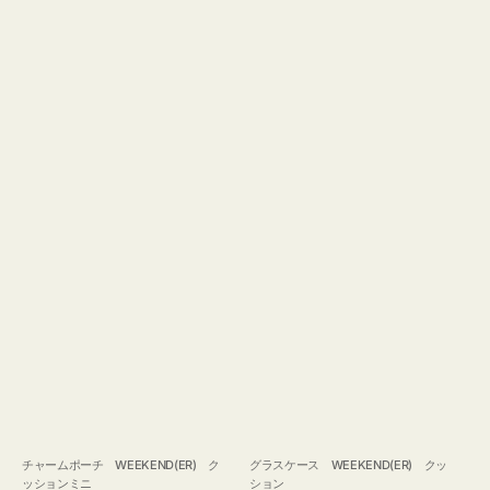
チャームポーチ WEEKEND(ER) ク
グラスケース WEEKEND(ER) クッ
ッションミニ
ション