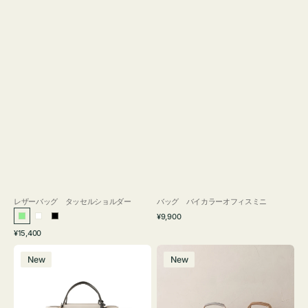
レザーバッグ タッセルショルダー
バッグ バイカラーオフィスミニ
通
¥9,900
ラ
ホ
ブ
常
通
¥15,400
イ
ワ
ラ
価
常
バ
バ
格
ト
イ
ッ
価
New
New
ッ
ッ
グ
ト
ク
格
グ
グ
リ
バ
ナ
ー