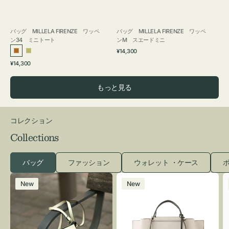
バッグ MILLELA FIRENZE ワッペ
バッグ MILLELA FIRENZE ワッペ
ン34 ミニトート
ンM スエードミニ
通
¥14,300
ブ
カ
常
通
¥14,300
ロ
ー
価
常
格
ン
キ
価
もっと見る
ズ
格
コレクション
Collections
バッグ
ファッション
ウォレット ・ケース
ポ
レ
バ
New
New
ザ
ッ
ー
グ
バ
バ
ッ
イ