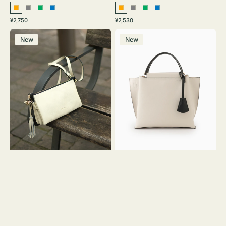
オ
グ
グ
ブ
オ
グ
グ
ブ
通
通
¥2,750
¥2,530
レ
レ
リ
ル
レ
レ
リ
ル
常
常
レ
バ
ン
ー
ー
ー
ン
ー
ー
ー
価
価
New
New
ザ
ッ
ジ
ン
ジ
ン
格
格
ー
グ
バ
バ
ッ
イ
グ
カ
タ
ラ
ッ
ー
セ
オ
ル
フ
シ
ィ
ョ
ス
ル
ミ
ダ
ニ
ー