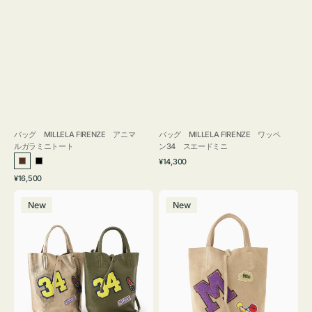
バッグ MILLELA FIRENZE アニマ
バッグ MILLELA FIRENZE ワッペ
ルガラミニトート
ン34 スエードミニ
通
¥14,300
ブ
ブ
常
通
¥16,500
ラ
ラ
価
常
バ
バ
格
ウ
ッ
価
New
New
ッ
ッ
ン
ク
格
グ
グ
MILLELA
MILLELA
FIRENZE
FIRENZE
ワ
ワ
ッ
ッ
ペ
ペ