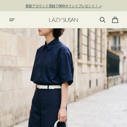
ン
新規アカウント登録で500ポイントプレゼント！ ⇁
ツ
に
進
カ
む
ー
ト