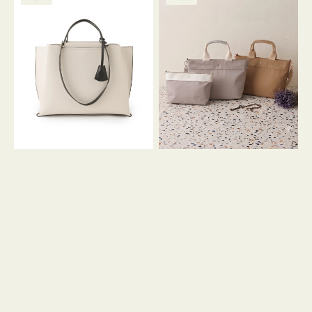
ッ
ッ
グ
ト
ク
格
グ
グ
リ
バ
ナ
ー
イ
イ
ン
カ
ロ
ラ
ン
ー
フ
オ
ナ
フ
２
ィ
コ
ス
セ
ッ
ト