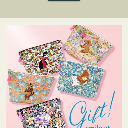
グ
ト
ク
格
リ
ー
ン