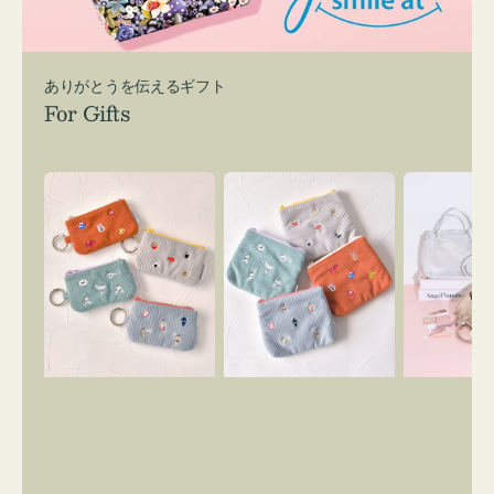
ありがとうを伝えるギフト
For Gifts
ポ
ポ
バ
ー
ー
ッ
チ
チ
グ
ミ
ミ
イ
ニ
ニ
ン
ー
ー
バ
ズ
ズ
ッ
ア
ア
グ
イ
イ
ス
コ
コ
マ
ン
ン
イ
キ
テ
リ
ー
ィ
ー