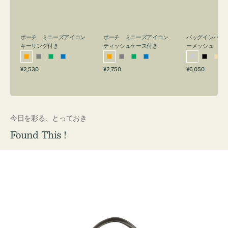
リ
ッ
メ
ン
シ
ッ
グ
ュ
シ
付
ケ
ュ
バッグインバッ
ポーチ ミニーズアイコン
ポーチ ミニーズアイコン
ーメッシュ
き
ー
キーリング付き
ティッシュケース付き
ス
シ
ブ
ベ
オ
グ
グ
ブ
オ
グ
グ
ブ
付
通
通
通
¥6,050
¥2,530
¥2,750
ル
ラ
ー
レ
レ
リ
ル
レ
レ
リ
ル
常
常
常
き
バ
ッ
ジ
ン
ー
ー
ー
ン
ー
ー
ー
価
価
価
ー
ク
ュ
ジ
ン
ジ
ン
格
格
格
今日を彩る、とっておき
Found This !