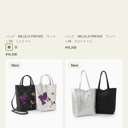
バッグ MILLELA FIRENZE ワッペ
バッグ MILLELA FIRENZE ワッペ
ン34 ミニトート
ンM スエードミニ
通
¥14,300
ブ
カ
常
通
¥14,300
ロ
ー
価
常
バ
バ
格
ン
キ
価
New
New
ッ
ッ
ズ
格
グ
グ
MILLELA
MILLELA
FIRENZE
FIRENZE
ワ
ス
ッ
タ
ペ
ッ
ン
ズ
M
ト
ミ
ー