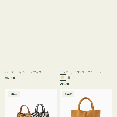
バッグ バイカラーオフィス
バッグ ナイロンフナ２コセット
通
¥12,100
ベ
グ
常
通
¥9,900
ー
レ
価
常
バ
バ
格
ジ
ー
価
New
New
ッ
ッ
ュ
格
グ
グ
MILLELA
MILLELA
FIRENZE
FIRENZE