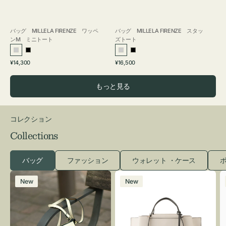
バッグ MILLELA FIRENZE ワッペ
バッグ MILLELA FIRENZE スタッ
ンM ミニトート
ズトート
シ
ブ
シ
ブ
通
通
¥14,300
¥16,500
ル
ラ
ル
ラ
常
常
バ
ッ
バ
ッ
価
価
もっと見る
ー
ク
ー
ク
格
格
コレクション
Collections
バッグ
ファッション
ウォレット ・ケース
ポ
レ
バ
New
New
ザ
ッ
ー
グ
バ
バ
ッ
イ