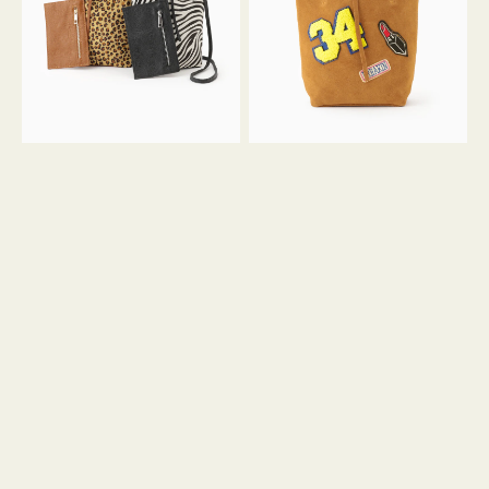
ア
ワ
ニ
ッ
マ
ペ
ル
ン
ガ
34
ラ
ス
ミ
エ
ニ
ー
ト
ド
ー
ミ
ト
ニ