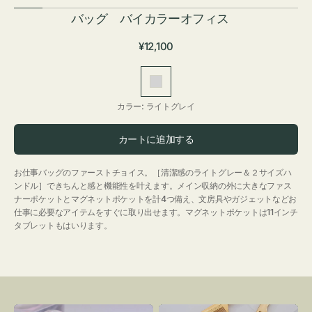
バッグ バイカラーオフィス
通
¥12,100
常
価
ラ
格
イ
カラー:
ライトグレイ
ト
グ
カートに追加する
レ
イ
お仕事バッグのファーストチョイス。［清潔感のライトグレー＆２サイズハ
ンドル］できちんと感と機能性を叶えます。メイン収納の外に大きなファス
ナーポケットとマグネットポケットを計4つ備え、文房具やガジェットなどお
仕事に必要なアイテムをすぐに取り出せます。マグネットポケットは11インチ
タブレットもはいります。