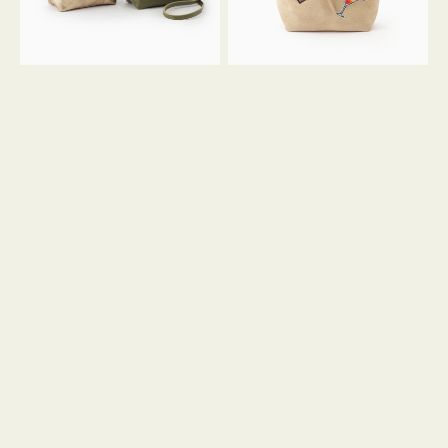
ン
ン
34
M
ミ
ス
ニ
エ
ト
ー
ー
ド
ト
ミ
ニ