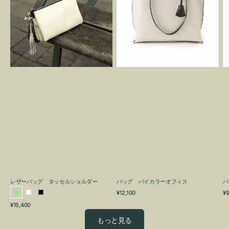
グ
カ
タ
ラ
ッ
ー
セ
オ
ル
フ
シ
ィ
ョ
ス
ル
ダ
ー
レザーバッグ タッセルショルダー
バッグ バイカラーオフィス
バ
通
通
¥12,100
¥9
ラ
ホ
ブ
常
常
通
¥15,400
イ
ワ
ラ
価
価
常
格
格
ト
イ
ッ
もっと見る
価