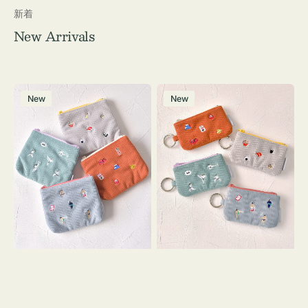
新着
New Arrivals
ポ
ポ
New
New
ー
ー
チ
チ
ミ
ミ
ニ
ニ
ー
ー
ズ
ズ
ア
ア
イ
イ
コ
コ
ン
ン
テ
キ
ィ
ー
ッ
リ
シ
ン