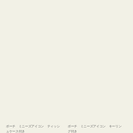
ュ
グ
ケ
付
ー
き
ス
付
き
ポーチ ミニーズアイコン ティッシ
ポーチ ミニーズアイコン キーリン
ュケース付き
グ付き