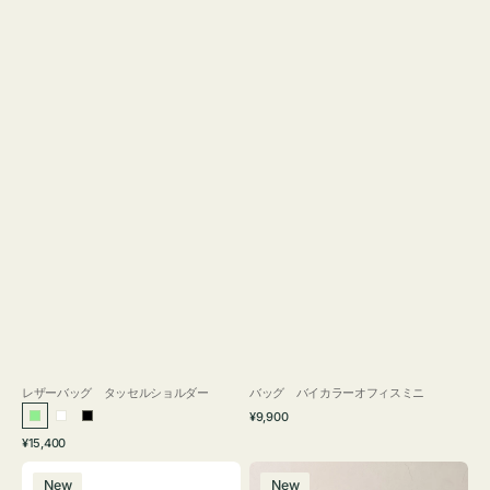
レザーバッグ タッセルショルダー
バッグ バイカラーオフィスミニ
通
¥9,900
ラ
ホ
ブ
常
通
¥15,400
イ
ワ
ラ
価
常
バ
バ
格
ト
イ
ッ
価
New
New