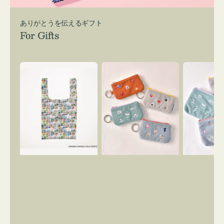
ありがとうを伝えるギフト
For Gifts
エ
ポ
ポ
コ
ー
ー
バ
チ
チ
ッ
ミ
ミ
グ
ニ
ニ
Ｓ
ー
ー
OSAMU
ズ
ズ
GOODS
ア
ア
COMIC
イ
イ
コ
コ
ン
ン
キ
テ
ー
ィ
リ
ッ
ン
シ