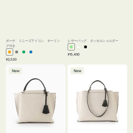
ポーチ ミニーズアイコン キーリン
レザーバッグ タッセルショルダー
グ付き
ラ
ホ
ブ
通
オ
グ
グ
ブ
¥15,400
イ
ワ
ラ
通
常
¥2,530
レ
レ
リ
ル
ト
イ
ッ
常
価
バ
バ
ン
ー
ー
ー
グ
ト
ク
価
格
New
New
ッ
ッ
ジ
ン
格
リ
グ
グ
ー
バ
バ
ン
イ
イ
カ
カ
ラ
ラ
ー
ー
オ
オ
フ
フ
ィ
ィ