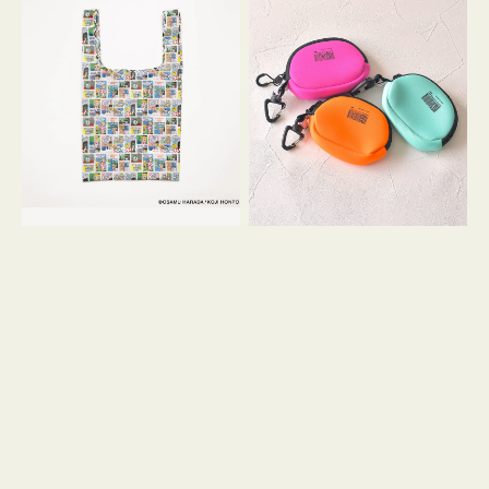
バ
ー
ッ
ム
グ
ポ
Ｓ
ー
OSAMU
チ
GOODS
WEEKEND(ER)
COMIC
ク
ッ
シ
ョ
ン
ミ
ニ