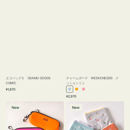
エコバッグＳ OSAMU GOODS
チャームポーチ WEEKEND(ER) ク
COMIC
ッションミニ
通
¥1,870
ラ
オ
ピ
常
通
¥2,970
イ
レ
ン
価
常
グ
ポ
格
ト
ン
ク
価
New
New
ラ
ー
ブ
ジ
格
ス
チ
ル
ケ
ミ
ー
ー
ニ