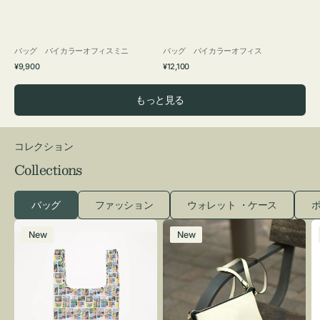
バッグ バイカラーオフィスミニ
バッグ バイカラーオフィス
通
通
¥9,900
¥12,100
常
常
価
価
もっと見る
格
格
コレクション
Collections
バッグ
ファッション
ウォレット ・ケース
ポ
エ
レ
New
New
コ
ザ
バ
ー
ッ
バ
グ
ッ
Ｓ
グ