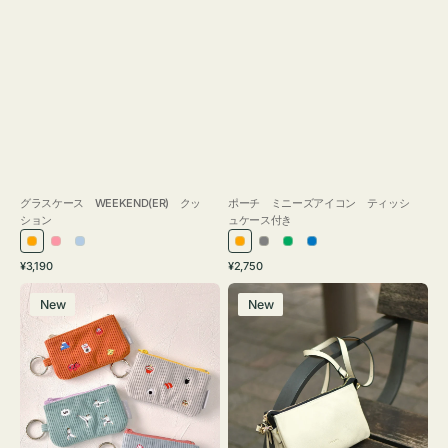
グラスケース WEEKEND(ER) クッ
ポーチ ミニーズアイコン ティッシ
ション
ュケース付き
オ
ピ
ラ
オ
グ
グ
ブ
通
通
¥3,190
¥2,750
レ
ン
イ
レ
レ
リ
ル
常
常
ポ
レ
ン
ク
ト
ン
ー
ー
ー
価
価
New
New
ー
ザ
ジ
ブ
ジ
ン
格
格
チ
ー
ル
ミ
バ
ー
ニ
ッ
ー
グ
ズ
タ
ア
ッ