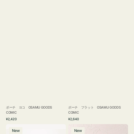
ポーチ ヨコ OSAMU GOODS
ポーチ フラット OSAMU GOODS
COMIC
COMIC
通
通
¥2,420
¥2,640
常
常
エ
チ
価
価
New
New
コ
ャ
格
格