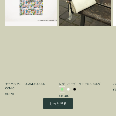
OSAMU
タ
GOODS
ッ
COMIC
セ
ル
シ
ョ
ル
ダ
ー
エコバッグＳ OSAMU GOODS
レザーバッグ タッセルショルダー
バ
COMIC
通
¥1
ラ
ホ
ブ
通
常
¥1,870
通
¥15,400
イ
ワ
ラ
常
価
常
価
格
ト
イ
ッ
もっと見る
価
格
グ
ト
ク
格
リ