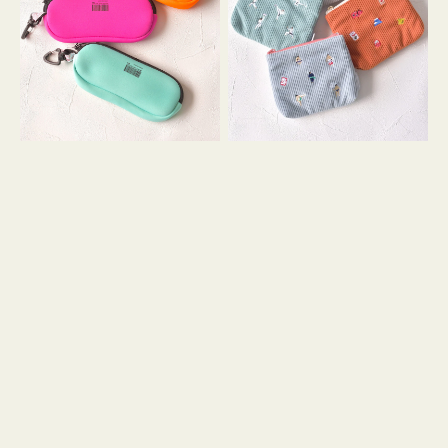
ス
ー
WEEKEND(ER)
ズ
ク
ア
ッ
イ
シ
コ
ョ
ン
ン
テ
ィ
ッ
シ
ュ
ケ
ー
ス
付
き