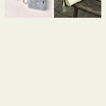
イ
セ
コ
ル
ン
シ
キ
ョ
ー
ル
リ
ダ
ン
ー
グ
付
き