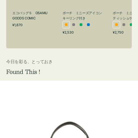
グ
ュ
付
ケ
エコバッグＳ OSAMU
ポーチ ミニーズアイコン
ポーチ ミニー
き
ー
GOODS COMIC
キーリング付き
ティッシュケー
通
ス
¥1,870
オ
グ
グ
ブ
オ
グ
グ
常
付
通
通
¥2,530
¥2,750
レ
レ
リ
ル
レ
レ
リ
価
常
常
き
格
ン
ー
ー
ー
ン
ー
ー
価
価
ジ
ン
ジ
ン
格
格
今日を彩る、とっておき
Found This !