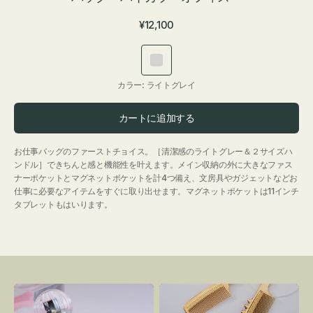
通
¥12,100
常
価
ラ
格
イ
カラー:
ライトグレイ
ト
グ
カートに追加する
レ
イ
お仕事バッグのファーストチョイス。［清潔感のライトグレー＆２サイズハ
ンドル］できちんと感と機能性を叶えます。メイン収納の外に大きなファス
ナーポケットとマグネットポケットを計4つ備え、文房具やガジェットなどお
仕事に必要なアイテムをすぐに取り出せます。マグネットポケットは11インチ
タブレットもはいります。