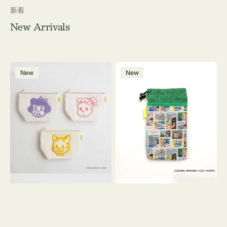
新着
New Arrivals
ポ
ボ
New
New
ー
ト
チ
ル
OSAMU
ケ
GOODS
ー
キ
ス
ャ
OSAMU
ン
GOODS
バ
COMIC
ス
サ
ガ
ラ