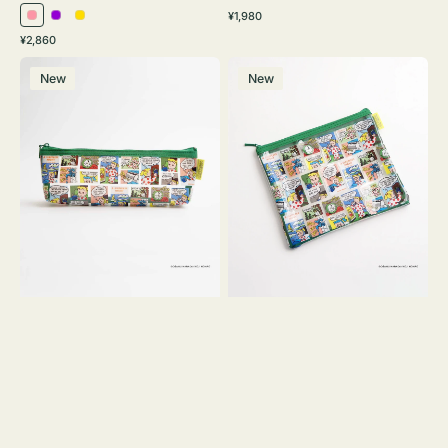
通
¥1,980
ピ
パ
イ
常
通
¥2,860
ン
ー
エ
価
常
ポ
ポ
格
ク
プ
ロ
価
New
New
ー
ー
ル
ー
格
チ
チ
ヨ
フ
コ
ラ
OSAMU
ッ
GOODS
ト
COMIC
OSAMU
GOODS
COMIC