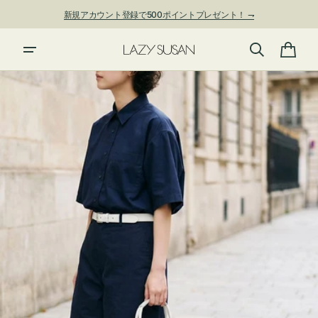
ン
新規アカウント登録で500ポイントプレゼント！ ⇁
ツ
に
進
カ
む
ー
ト