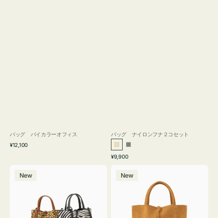
バッグ バイカラーオフィス
バッグ ナイロンフナ２コセット
通
¥12,100
ベ
グ
常
通
¥9,900
ー
レ
価
常
バ
バ
格
ジ
ー
価
New
New
ッ
ッ
ュ
格
グ
グ
MILLELA
MILLELA
FIRENZE
FIRENZE