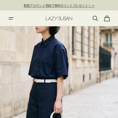
ン
新規アカウント登録で500ポイントプレゼント！ ⇁
ツ
に
進
カ
む
ー
ト