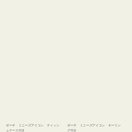
ュ
グ
ケ
付
ー
き
ス
付
き
ポーチ ミニーズアイコン ティッシ
ポーチ ミニーズアイコン キーリン
ュケース付き
グ付き