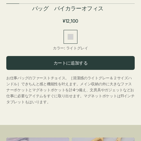
バッグ バイカラーオフィス
通
¥12,100
常
価
ラ
格
イ
カラー:
ライトグレイ
ト
グ
カートに追加する
レ
イ
お仕事バッグのファーストチョイス。［清潔感のライトグレー＆２サイズハ
ンドル］できちんと感と機能性を叶えます。メイン収納の外に大きなファス
ナーポケットとマグネットポケットを計4つ備え、文房具やガジェットなどお
仕事に必要なアイテムをすぐに取り出せます。マグネットポケットは11インチ
タブレットもはいります。