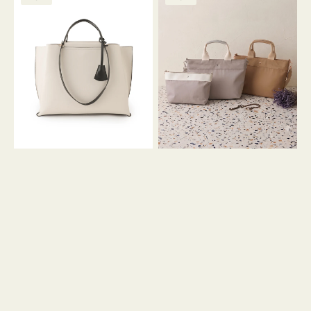
ッ
ッ
グ
ト
ク
格
グ
グ
リ
バ
ナ
ー
イ
イ
ン
カ
ロ
ラ
ン
ー
フ
オ
ナ
フ
２
ィ
コ
ス
セ
ッ
ト