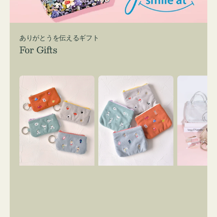
ありがとうを伝えるギフト
For Gifts
ポ
ポ
バ
ー
ー
ッ
チ
チ
グ
ミ
ミ
イ
ニ
ニ
ン
ー
ー
バ
ズ
ズ
ッ
ア
ア
グ
イ
イ
ス
コ
コ
マ
ン
ン
イ
キ
テ
リ
ー
ィ
ー