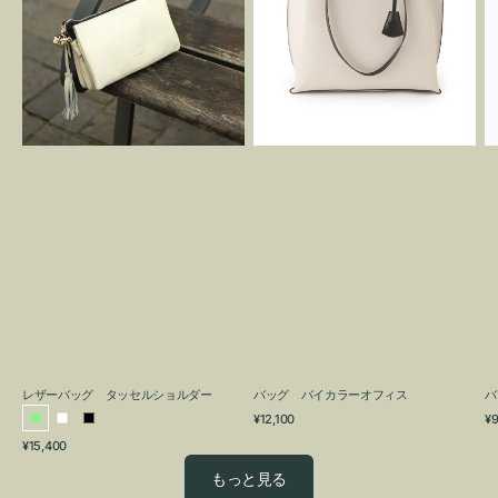
グ
カ
タ
ラ
ッ
ー
セ
オ
ル
フ
シ
ィ
ョ
ス
ル
ダ
ー
レザーバッグ タッセルショルダー
バッグ バイカラーオフィス
バ
通
通
¥12,100
¥9
ラ
ホ
ブ
常
常
通
¥15,400
イ
ワ
ラ
価
価
常
格
格
ト
イ
ッ
もっと見る
価