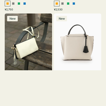
オ
グ
グ
ブ
オ
グ
グ
ブ
通
通
¥2,750
¥2,530
レ
レ
リ
ル
レ
レ
リ
ル
常
常
レ
バ
ン
ー
ー
ー
ン
ー
ー
ー
価
価
New
New
ザ
ッ
ジ
ン
ジ
ン
格
格
ー
グ
バ
バ
ッ
イ
グ
カ
タ
ラ
ッ
ー
セ
オ
ル
フ
シ
ィ
ョ
ス
ル
ミ
ダ
ニ
ー