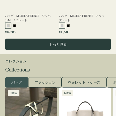
バッグ MILLELA FIRENZE ワッペ
バッグ MILLELA FIRENZE スタッ
ンM ミニトート
ズトート
シ
ブ
シ
ブ
通
通
¥14,300
¥16,500
ル
ラ
ル
ラ
常
常
バ
ッ
バ
ッ
価
価
もっと見る
ー
ク
ー
ク
格
格
コレクション
Collections
バッグ
ファッション
ウォレット ・ケース
ポ
レ
バ
New
New
ザ
ッ
ー
グ
バ
バ
ッ
イ