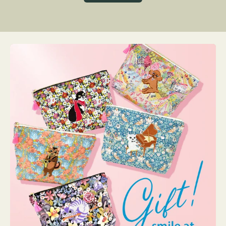
グ
ト
ク
格
リ
ー
ン