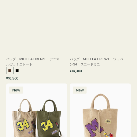
バッグ MILLELA FIRENZE アニマ
バッグ MILLELA FIRENZE ワッペ
ルガラミニトート
ン34 スエードミニ
通
¥14,300
ブ
ブ
常
通
¥16,500
ラ
ラ
価
常
バ
バ
格
ウ
ッ
価
New
New
ッ
ッ
ン
ク
格
グ
グ
MILLELA
MILLELA
FIRENZE
FIRENZE
ワ
ワ
ッ
ッ
ペ
ペ