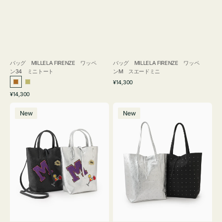
バッグ MILLELA FIRENZE ワッペ
バッグ MILLELA FIRENZE ワッペ
ン34 ミニトート
ンM スエードミニ
通
¥14,300
ブ
カ
常
通
¥14,300
ロ
ー
価
常
バ
バ
格
ン
キ
価
New
New
ッ
ッ
ズ
格
グ
グ
MILLELA
MILLELA
FIRENZE
FIRENZE
ワ
ス
ッ
タ
ペ
ッ
ン
ズ
M
ト
ミ
ー