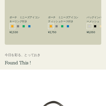
リ
ッ
メ
ン
シ
ッ
グ
ュ
シ
付
ケ
ュ
バッグインバッ
ポーチ ミニーズアイコン
ポーチ ミニーズアイコン
ーメッシュ
き
ー
キーリング付き
ティッシュケース付き
ス
シ
ブ
ベ
オ
グ
グ
ブ
オ
グ
グ
ブ
付
通
通
通
¥6,050
¥2,530
¥2,750
ル
ラ
ー
レ
レ
リ
ル
レ
レ
リ
ル
常
常
常
き
バ
ッ
ジ
ン
ー
ー
ー
ン
ー
ー
ー
価
価
価
ー
ク
ュ
ジ
ン
ジ
ン
格
格
格
今日を彩る、とっておき
Found This !