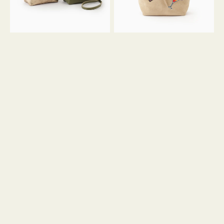
ン
ン
34
M
ミ
ス
ニ
エ
ト
ー
ー
ド
ト
ミ
ニ