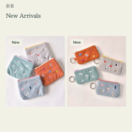
新着
New Arrivals
ポ
ポ
New
New
ー
ー
チ
チ
ミ
ミ
ニ
ニ
ー
ー
ズ
ズ
ア
ア
イ
イ
コ
コ
ン
ン
テ
キ
ィ
ー
ッ
リ
シ
ン