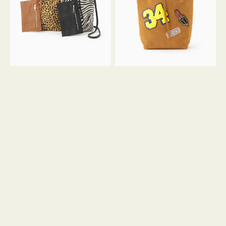
ア
ワ
ニ
ッ
マ
ペ
ル
ン
ガ
34
ラ
ス
ミ
エ
ニ
ー
ト
ド
ー
ミ
ト
ニ