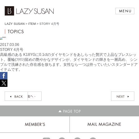
LAZY SUSAN
>
ITEM
>
STORY 4月号
2017.03.06
STORY 4月号
高級感のある K18YGに0.1ctのダイヤモンドをあしらった贅沢で上品なブレスレッ
ト。覆輪(ﾌｸﾘﾝ)留めの艶やかなデザインが、ダイヤモンドの輝きを一層高め、 シン
プルで洗練された存在感を放ちます。女性なら一つは持っていたいスタンダードア
イテムです。