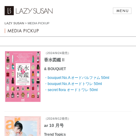
LAZY SUSAN
>
MEDIA PICKUP
（2024/9/24発売）
香水図鑑Ⅱ
& BOUQUET
・bouquet No.A オードパルファム 50ml
・bouquet No.A オードトワレ 50ml
・secret flora オードトワレ 50ml
（2024/9/12発売）
ar 10 月号
Trend Topics