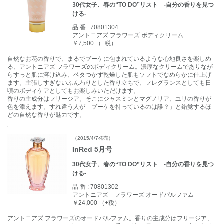
30代女子、春の“TO DO”リスト -自分の香りを見つ
ける-
品 番 :
70801304
アントニアズ フラワーズ ボディクリーム
￥7,500 （+税）
自然なお花の香りで、まるでブーケに包まれているような心地良さを楽しめ
る、アントニアズ フラワーズのボディクリーム。濃厚なクリームでありなが
らすっと肌に溶け込み、ベタつかず乾燥した肌もソフトでなめらかに仕上げ
ます。主張しすぎないふんわりとした香り立ちで、フレグランスとしても日
頃のボディケアとしてもお楽しみいただけます。
香りの主成分はフリージア。そこにジャスミンとマグノリア、ユリの香りが
色を添えます。すれ違う人が「ブーケを持っているのは誰？」と錯覚するほ
どの自然な香りが魅力です。
（2015/4/7発売）
InRed 5月号
30代女子、春の“TO DO”リスト -自分の香りを見つ
ける-
品 番 :
70801302
アントニアズ フラワーズ オードパルファム
￥24,000 （+税）
アントニアズ フラワーズのオードパルファム。香りの主成分はフリージア、