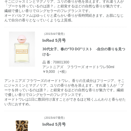
そこにジャスミンとマグノリア、ユリの香りが色を添えます。すれ違う人が
「ブーケを持っているのは誰？」と錯覚するほどの自然な香りが魅力です。
繊細で優しい香りでロングセラーのフレグランスです。
オードパルファムはゆっくりと柔らかい香りが長時間続きます。お肌になじ
んで自分の香りとなっていくような上質感。
（2015/4/7発売）
InRed 5月号
30代女子、春の“TO DO”リスト -自分の香りを見つ
ける-
品 番 :
70801300
アントニアズ フラワーズ オードトワレ50ml
￥9,000 （+税）
アントニアズ フラワーズのオードトワレ。香りの主成分はフリージア、そこ
にジャスミンとマグノリア、ユリの香りが色を添えます。すれ違う人が「ブ
ーケを持っているのは誰？」と錯覚するほどの自然な香りが魅力です。繊細
で優しい香りでロングセラーのフレグランスです。
オードトワレは1日に数回付け直すことができるほど軽くふんわりと香らせた
い方におすすめ。
（2015/4/7発売）
InRed 5月号