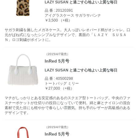
LAZY SUSAN と過ごす心地よい上質な毎日
品 番 :
20120391
アイグラスケース サガラサバンナ
￥3,500 （+税）
サガラ刺繍を施したメガネケース。大人っぽいレオパード柄がオシャレ。口
元がばね式になったシンプルなデザインで、裏面の「ＬＡＺＹ ＳＵＳＡ
Ｎ」ロゴ刺繍がポイントに。
（2015/4/7発売）
InRed 5月号
LAZY SUSAN と過ごす心地よい上質な毎日
品 番 :
40500298
トートバッグ ミリー
￥27,000 （+税）
マチがしっかりとある安定感のあるのスクエア型トートバッグ。中央のファ
スナーポケットが仕切りの役目になっていて便利。綿と麻とナイロンの混合
素材で見た目にも軽やかで春らしい雰囲気。持ち手のレザーが高級感のある
デザインです。
（2015/4/7発売）
InRed 5月号