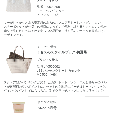
プリントを着る
品 番 :
40500298
トートバッグ ミリー
￥27,000 （+税）
マチがしっかりとある安定感のあるのスクエア型トートバッグ。中央のファ
スナーポケットが仕切りの役目になっていて便利。綿と麻とナイロンの混合
素材で見た目にも軽やかで春らしい雰囲気。持ち手のレザーが高級感のある
デザインです。
（2015/4/12発売）
ミセスのスタイルブック 初夏号
プリントを着る
品 番 :
40500062
LSS パンチングトート カモフラ
￥9,500 （+税）
スクエア型のパンチングが施された軽いトートバッグ。口元と持ち手のベル
トが迷彩柄のワンポイントに。セットの迷彩柄のポーチはトートの中のバッ
グインバッグとしてはもちろん、別でクラッチバッグのように使っても◎
（2015/4/7発売）
InRed 5月号