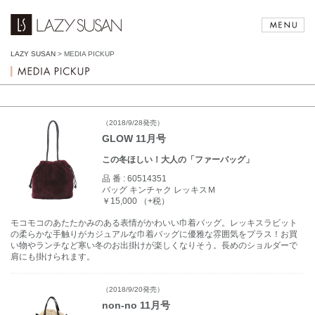
LAZY SUSAN
>
MEDIA PICKUP
（2018/9/28発売）
GLOW 11月号
この冬ほしい！大人の「ファーバッグ」
品 番 :
60514351
バッグ キンチャク レッキスＭ
￥15,000 （+税）
モコモコのあたたかみのある表情がかわいい巾着バッグ。レッキスラビット
の柔らかな手触りがカジュアルな巾着バッグに優雅な雰囲気をプラス！お買
い物やランチなど寒い冬のお出掛けが楽しくなりそう。長めのショルダーで
肩にも掛けられます。
（2018/9/20発売）
non-no 11月号