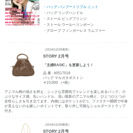
・バッグ バンブートリプル ニット
・バッグ リングハンドル
・ストール ビッグフリンジ
・ストール ウールヘリンボーン
・グローブ フィンガーレス ラムファー
（2019/12/28発売）
STORY 2月号
「主婦BASIC」を更新しよう！
品 番 :
40517018
バッグ マルガタボストン
￥23,000 （+税）
アニマル柄の強さを抑え、シックな雰囲気でトレンドを楽しめるバッグ。小
ぶりなサイズ感、丸いハンドル、淡い陰影のアニマル柄と、ひとつひとつが
女性らしさを引き立てます。内側にはポケットが2つ。ファスナー開閉で中身
が見えないのも嬉しいポイントです。取り外し可能なショルダーストラップ
付き。
（2019/12/28発売）
STORY 2月号