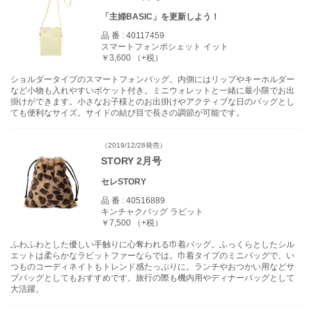
「主婦BASIC」を更新しよう！
品 番 :
40117459
スマートフォンポシェット イット
￥3,600 （+税）
ショルダータイプのスマートフォンバッグ。内側にはリップやキーホルダー
など小物も入れやすいポケット付き。ミニウォレットと一緒に最小限でお出
掛けができます。小さなお子様とのお出掛けやアクティブな日のバッグとし
ても便利なサイズ。サイドの結び目で長さの調節が可能です。
（2019/12/28発売）
STORY 2月号
セレSTORY
品 番 :
40516889
キンチャクバッグ ラビット
￥7,500 （+税）
ふわふわとした優しい手触りに心奪われる巾着バッグ。ふっくらとしたシル
エットは柔らかなラビットファーならでは。巾着タイプのミニバッグで、い
つものコーディネイトもトレンド感たっぷりに。ランチやおつかい用などサ
ブバッグとしてもおすすめです。旅行の際も機内用やディナーバッグとして
大活躍。