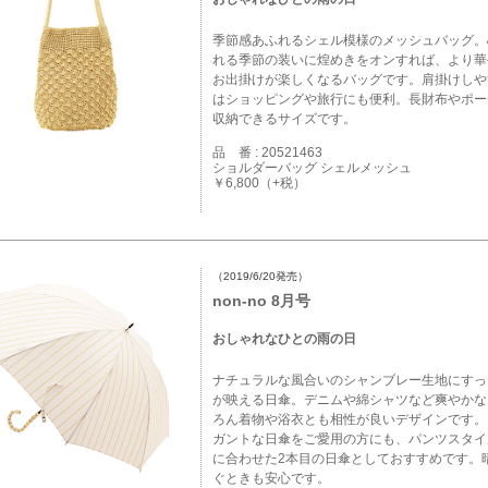
季節感あふれるシェル模様のメッシュバッグ。
れる季節の装いに煌めきをオンすれば、より華
お出掛けが楽しくなるバッグです。肩掛けしや
はショッピングや旅行にも便利。長財布やポー
収納できるサイズです。
品 番 : 20521463
ショルダーバッグ シェルメッシュ
￥6,800（+税）
（2019/6/20発売）
non-no 8月号
おしゃれなひとの雨の日
ナチュラルな風合いのシャンブレー生地にすっ
が映える日傘。デニムや綿シャツなど爽やかな
ろん着物や浴衣とも相性が良いデザインです。
ガントな日傘をご愛用の方にも、パンツスタイ
に合わせた2本目の日傘としておすすめです。
ぐときも安心です。