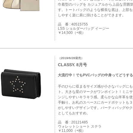
巾着型のバッグを カジュアルから上品な雰囲
す。トートバッグのような横長な底は、上部を
しやすく楽に肩に掛けることができます。
品 番 : 40515755
LSS ショルダーバッグ イージー
￥14,500（+税）
（2019/6/28発売）
CLASSY. 8月号
大流行中！でもPVCバッグの中身ってどうす
手のひらに収まるサイズ感が小さなバッグにも
ト。大きな星のマークがワンポイント！ミニサ
ンジしやすいキラキラ感。柔らかな山羊革を使
手触り。お札のスペースにカードポケットも３
がしやすいデザインです。パーティバッグやク
としてもおすすめ。
品 番 : 20121485
ウォレットショート ステラ
￥11,000（+税）