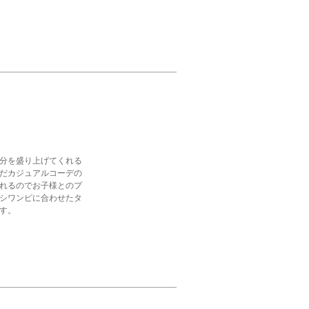
分を盛り上げてくれる
だカジュアルコーデの
れるのでお子様とのプ
シワンピに合わせたタ
す。