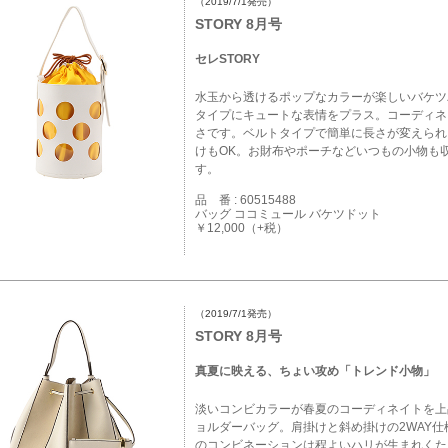
（2019/7/1発売）
STORY 8月号
セレSTORY
水玉から透けるポップなカラーが楽しいバケツ
タイプにキュートな表情をプラス。コーディネ
さです。ベルトタイプで簡単に長さが変えられ
けもOK。お財布やポーチなどいつもの小物も
す。
品 番 : 60515488
バッグ ココミュール バケツドット
￥12,000（+税）
（2019/7/1発売）
STORY 8月号
真夏に映える、ちょい攻め「トレンド小物」
淡いコンビカラーが春夏のコーディネイトを上
ョルダーバッグ。肩掛けと斜め掛けの2WAY
のコンビネーションは程よいハリが生まれくた