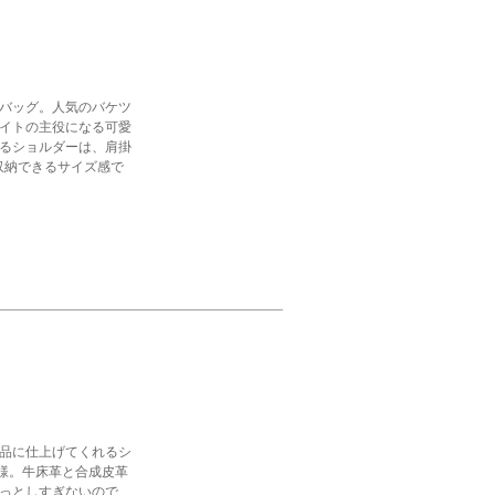
バッグ。人気のバケツ
イトの主役になる可愛
るショルダーは、肩掛
収納できるサイズ感で
品に仕上げてくれるシ
仕様。牛床革と合成皮革
っとしすぎないので、