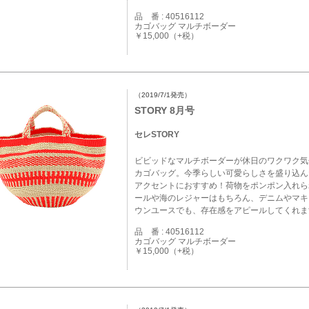
品 番 : 40516112
カゴバッグ マルチボーダー
￥15,000（+税）
（2019/7/1発売）
STORY 8月号
セレSTORY
ビビッドなマルチボーダーが休日のワクワク気
カゴバッグ。今季らしい可愛らしさを盛り込ん
アクセントにおすすめ！荷物をポンポン入れら
ールや海のレジャーはもちろん、デニムやマキ
ウンユースでも、存在感をアピールしてくれま
品 番 : 40516112
カゴバッグ マルチボーダー
￥15,000（+税）