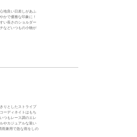
心地良い日差しがあふ
やかで優雅な印象に！
すい長さのショルダー
チなどいつもの小物が
きりとしたストライプ
コーディネイトはもち
いつもレース調のエレ
ルやカジュアルな装い
晴雨兼用で急な雨をしの