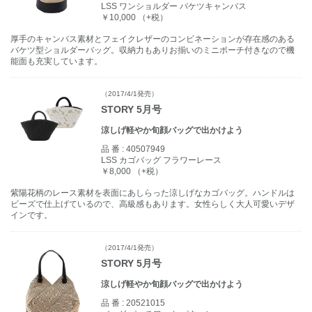
LSS ワンショルダー バケツキャンバス
￥10,000 （+税）
厚手のキャンバス素材とフェイクレザーのコンビネーションが存在感のある
バケツ型ショルダーバッグ。収納力もありお揃いのミニポーチ付きなので機
能面も充実しています。
（2017/4/1発売）
STORY 5月号
涼しげ軽やか旬顔バッグで出かけよう
品 番 :
40507949
LSS カゴバッグ フラワーレース
￥8,000 （+税）
紫陽花柄のレース素材を表面にあしらった涼しげなカゴバッグ。ハンドルは
ビーズで仕上げているので、高級感もあります。女性らしく大人可愛いデザ
インです。
（2017/4/1発売）
STORY 5月号
涼しげ軽やか旬顔バッグで出かけよう
品 番 :
20521015