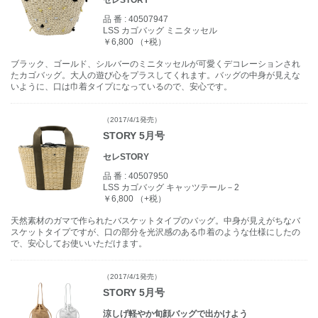
セレSTORY
品 番 :
40507947
LSS カゴバッグ ミニタッセル
￥6,800 （+税）
ブラック、ゴールド、シルバーのミニタッセルが可愛くデコレーションされ
たカゴバッグ。大人の遊び心をプラスしてくれます。バッグの中身が見えな
いように、口は巾着タイプになっているので、安心です。
（2017/4/1発売）
STORY 5月号
セレSTORY
品 番 :
40507950
LSS カゴバッグ キャッツテール－2
￥6,800 （+税）
天然素材のガマで作られたバスケットタイプのバッグ。中身が見えがちなバ
スケットタイプですが、口の部分を光沢感のある巾着のような仕様にしたの
で、安心してお使いいただけます。
（2017/4/1発売）
STORY 5月号
涼しげ軽やか旬顔バッグで出かけよう