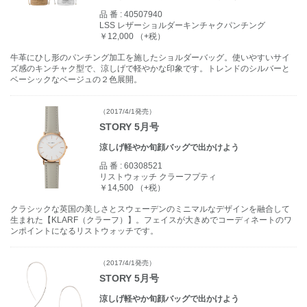
品 番 :
40507940
LSS レザーショルダーキンチャクパンチング
￥12,000 （+税）
牛革にひし形のパンチング加工を施したショルダーバッグ。使いやすいサイ
ズ感のキンチャク型で、涼しげで軽やかな印象です。トレンドのシルバーと
ベーシックなベージュの２色展開。
（2017/4/1発売）
STORY 5月号
涼しげ軽やか旬顔バッグで出かけよう
品 番 :
60308521
リストウォッチ クラーフプティ
￥14,500 （+税）
クラシックな英国の美しさとスウェーデンのミニマルなデザインを融合して
生まれた【KLARF（クラーフ）】。フェイスが大きめでコーディネートのワ
ンポイントになるリストウォッチです。
（2017/4/1発売）
STORY 5月号
涼しげ軽やか旬顔バッグで出かけよう