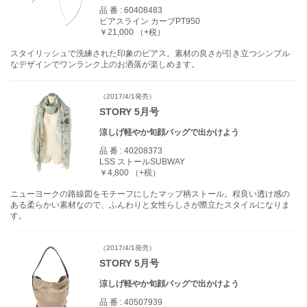
品 番 :
60408483
ピアスライン カーブPT950
￥21,000 （+税）
スタイリッシュで洗練された印象のピアス。素材の良さが引き立つシンプル
なデザインでワンランク上のお洒落が楽しめます。
（2017/4/1発売）
STORY 5月号
涼しげ軽やか旬顔バッグで出かけよう
品 番 :
40208373
LSS ストールSUBWAY
￥4,800 （+税）
ニューヨークの路線図をモチーフにしたマップ柄ストール。程良い透け感の
ある柔らかい素材なので、ふんわりと女性らしさが際立たスタイルになりま
す。
（2017/4/1発売）
STORY 5月号
涼しげ軽やか旬顔バッグで出かけよう
品 番 :
40507939