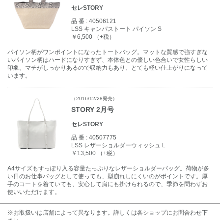
セレSTORY
品 番 :
40506121
LSS キャンパストート パイソン S
￥6,500 （+税）
パイソン柄がワンポイントになったトートバッグ。マットな質感で強すぎな
いパイソン柄はハードになりすぎず、本体色との優しい色合いで女性らしい
印象。マチがしっかりあるので収納力もあり、とても軽い仕上がりになって
います。
（2016/12/28発売）
STORY 2月号
セレSTORY
品 番 :
40507775
LSS レザーショルダーウィッシュ L
￥13,500 （+税）
A4サイズもすっぽり入る容量たっぷりなレザーショルダーバッグ。荷物が多
い日のお仕事バッグとして使っても、型崩れしにくいのがポイントです。厚
手のコートを着ていても、安心して肩にも掛けられるので、季節を問わずお
使いいただけます。
※お取扱いは店舗によって異なります。詳しくは各ショップにお問合わせ下