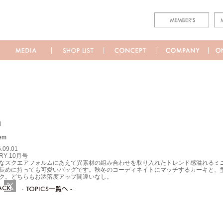
M
.09.01
RY 10月号
なスクエアフォルムにあえて異素材の組み合わせを取り入れたトレンド感溢れるミ
長めに持っても可愛いバッグです。秋冬のコーディネイトにマッチするカーキと、
ク。どちらもお洒落度アップ間違いなし。
ebook
Twitter