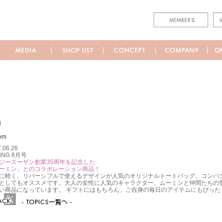
M
.06.26
iNG 8月号
ジースーザン創業35周年を記念した
ーミン」とのコラボレーション商品！
に軽く、リバーシブルで使えるデザインが人気のオリジナルトートバッグ。コンパ
としてもオススメです。大人の女性に人気のキャラクター、ムーミンと仲間たちの
い商品になっています。 ギフトにはもちろん、ご自身の毎日のアイテムにもぴった
ebook
Twitter