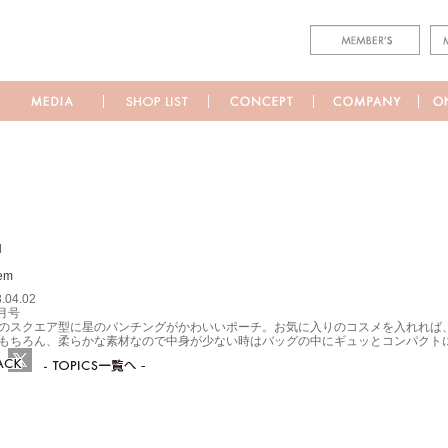
M
.04.02
5月号
のスクエア型に星のパンチングがかわいいポーチ。お気に入りのコスメを入れれば
もちろん、柔らかな素材なので中身が少ない時はバッグの中にギュッとコンパクト
ebook
Twitter