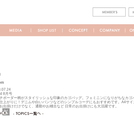
M
.07.24
ed 8月号
チボーダー柄がスタイリッシュな印象のカゴバッグ。フェミニンになりがちなカゴ
仕上がりに！デニムや白いパンツなどのシンプルコーデにもおすすめです。A4サイ
お出掛けだけでなく、通勤やお稽古など 日常のお出掛けにも大活躍です。
ebook
Twitter