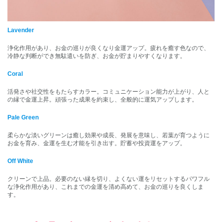
Lavender
浄化作用があり、お金の巡りが良くなり金運アップ。疲れを癒す色なので、
冷静な判断ができ無駄遣いを防ぎ、お金が貯まりやすくなります。
Coral
活発さや社交性をもたらすカラー。コミュニケーション能力が上がり、人と
の縁で金運上昇。頑張った成果を約束し、全般的に運気アップします。
Pale Green
柔らかな淡いグリーンは癒し効果や成長、発展を意味し、若葉が育つように
お金を育み、金運を生む才能を引き出す。貯蓄や投資運をアップ。
Off White
クリーンで上品。必要のない縁を切り、よくない運をリセットするパワフル
な浄化作用があり、これまでの金運を清め高めて、お金の巡りを良くしま
す。