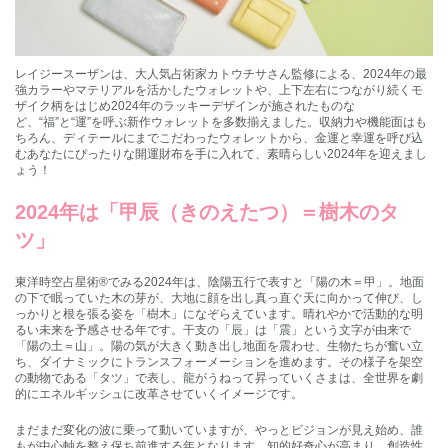
レイジースーザンは、大人気占術家カトウチサさん監修による、2024年の最
強カラーやマテリアルを活かしたウォレットや、上下左右につながり続くモ
ザイク柄をはじめ2024年のラッキーデザインが施されたものな
ど、“福”と“運”を呼ぶ新作ウォレットを多数揃えました。収納力や機能面はも
ちろん、ディテールにまでこだわったウォレットから、金運と幸運を呼び込
むあなたにぴったりな開運財布を手に入れて、素晴らしい2024年を迎えまし
ょう！
2024年は「甲辰（きのえたつ）＝樹木のタ
ツ」
東洋時空占星術®でみる2024年は、陰陽五行で表すと「陽の木＝甲」。地面
の下で眠っていた木の芽が、大地に顔を出し真っ直ぐ天に向かって伸び、し
っかりと根を張る姿を「樹木」になぞらえています。晴れやかで活動的な明
るい未来を予感させる年です。干支の「辰」は「震」という文字が由来で
「陽の土＝山」。陽の気が大きく動き出し地面を震わせ、生物たちが奮い立
ち、ダイナミックにトランスフォーメーションを進めます。その様子を架空
の動物である「タツ」で表し、龍がうねって昇っていくさまは、全世界を劇
的にエネルギッシュに改革させていくイメージです。
まだまだ変化の波に乗って動いていますが、やっとビジョンが見え始め、誰
もが中心軸を整え保ち前進する年となります。知的好奇心が高まり、創造性