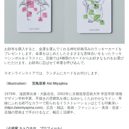
お財布を購入すると、金運を運んでくれる神社祈祷済みのラッキーカードを
プレゼントします。金運をはじめとしたさまざまな意味合いをもったラッキ
ーシンボルをイラストに。店舗では4種類のカードからお好きなものをお選び
いただけます。お財布に忍ばせて幸運を呼び込んで。
※オンラインストアでは、ランダムにカードをお付けします。
〈illustration〉 宮島亜希 Aki Miyajima
1979年、滋賀県出身・大阪在住。2002年に京都造形芸術大学 学芸学部 情報
デザイン学科卒業。手描きの雰囲気を感じるゆかしくたおやかなライン、琴
線にふれる絶巧なカラーで彩られるイラストレーションはとても印象深い
(
https://akimiyajima.com
)。広告・雑誌・装画・ファッション・美容・音楽・
店舗の壁画まで手がけるなど、幅広く活躍中。
〈
占術家 カトウチサ プロフィール
〉