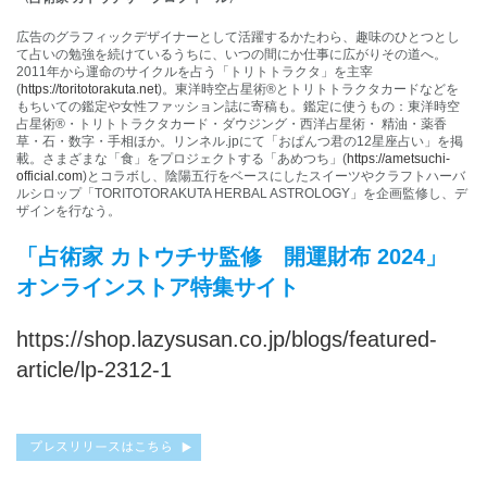
広告のグラフィックデザイナーとして活躍するかたわら、趣味のひとつとし
て占いの勉強を続けているうちに、いつの間にか仕事に広がりその道へ。
2011年から運命のサイクルを占う「トリトトラクタ」を主宰
(
https://toritotorakuta.net
)。東洋時空占星術®︎とトリトトラクタカードなどを
もちいての鑑定や女性ファッション誌に寄稿も。鑑定に使うもの：東洋時空
占星術®・トリトトラクタカード・ダウジング・西洋占星術・ 精油・薬香
草・石・数字・手相ほか。リンネル.jpにて「おぱんつ君の12星座占い」を掲
載。さまざまな「食」をプロジェクトする「あめつち」(
https://ametsuchi-
official.com
)とコラボし、陰陽五行をベースにしたスイーツやクラフトハーバ
ルシロップ「TORITOTORAKUTA HERBAL ASTROLOGY」を企画監修し、デ
ザインを行なう。
「占術家 カトウチサ監修
開運財布
2024
」
オンラインストア特集サイト
https://shop.lazysusan.co.jp/blogs/featured-
article/lp-2312-1