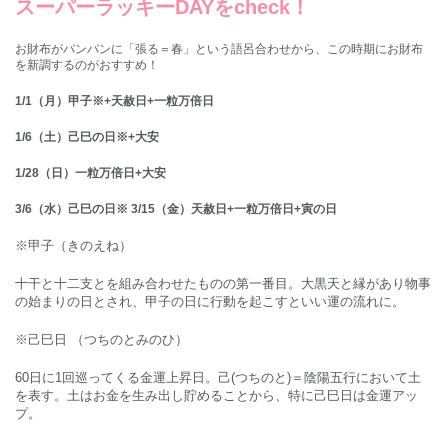
スーパーラッキー
DAY
を
check
！
お財布がパンパンに「張る＝春」という語呂合わせから、この時期にお財布
を新調するのがおすすめ！
1/1（月）甲子※+天赦日+一粒万倍日
1/6（土）己巳の日※+大安
1/28（日）一粒万倍日+大安
3/6（水）己巳の日※ 3/15（金）天赦日+一粒万倍日+寅の日
※甲子（きのえね）
十干と十二支とを組み合わせたものの第一番目。大黒天と縁があり物事
の始まりの日とされ、甲子の日に行動を起こすといい運の流れに。
※己巳日 （つちのとみのひ）
60日に1回巡ってくる金運上昇日。己(つちのと)＝陰陽五行において土
を表す。土はお金を生み出し貯めることから、特に己巳日は金運アッ
プ。