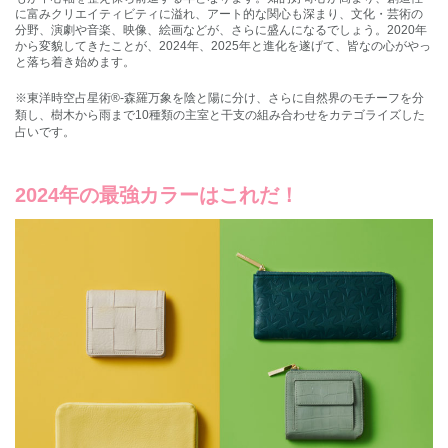
に富みクリエイティビティに溢れ、アート的な関心も深まり、文化・芸術の
分野、演劇や音楽、映像、絵画などが、さらに盛んになるでしょう。2020年
から変貌してきたことが、2024年、2025年と進化を遂げて、皆なの心がやっ
と落ち着き始めます。
※東洋時空占星術®‐森羅万象を陰と陽に分け、さらに自然界のモチーフを分
類し、樹木から雨まで10種類の主室と干支の組み合わせをカテゴライズした
占いです。
2024年の最強カラーはこれだ！