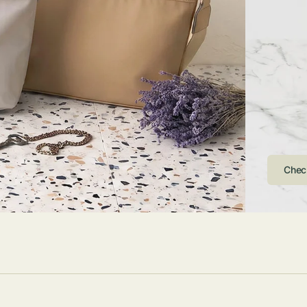
ストンバッグ
トール・ハッ
・グローブ
ュック
ガネ・サング
コバッグ・サ
ス・ルーペ
バッグ
ンカチ・ソッ
ス