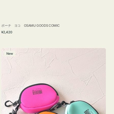
ポーチ ヨコ OSAMU GOODS COMIC
通
¥2,420
常
価
格
チ
New
ャ
ー
ム
ポ
ー
チ
WEEKEND(ER)
ク
ッ
シ