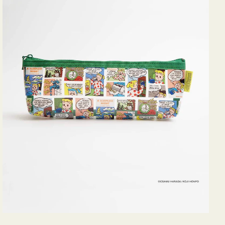
ヨ
コ
OSAMU
GOODS
COMIC