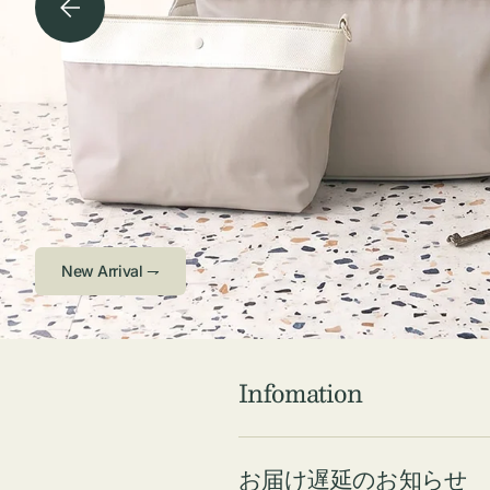
チケース他
ボ
ス
コスメ
ト
リ
ジュエリーボッ
メ
エ
クス ・ケース
ラ
ブ
インテリア
傘
ハ
ク
Check ⇁
Infomation
お届け遅延のお知らせ