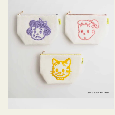
OSAMU
GOODS
キ
ャ
ン
バ
ス
サ
ガ
ラ