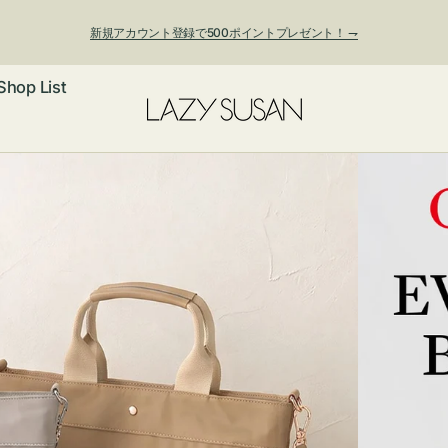
新規アカウント登録で500ポイントプレゼント！ ⇁
Shop List
ックレス
アス・イヤー
フ
ートバッグ
ング
ョルダーバッ
ッグチャー
レスレット・
・キーホルダ
ングル
マートフォン
ローチ
シェット
エア
ンドバッグ
子・ファン