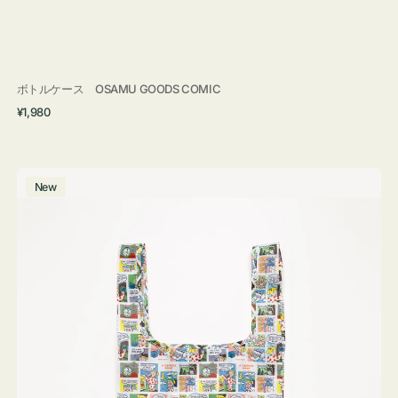
ボトルケース OSAMU GOODS COMIC
通
¥1,980
常
価
格
エ
New
コ
バ
ッ
グ
Ｓ
OSAMU
GOODS
COMIC