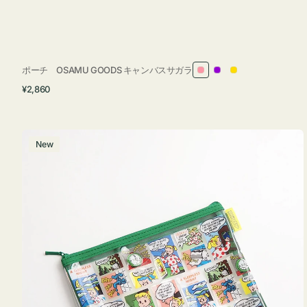
ポーチ OSAMU GOODS キャンバスサガラ
ピ
パ
イ
通
¥2,860
ン
ー
エ
常
ク
プ
ロ
価
ル
ー
格
ポ
New
ー
チ
フ
ラ
ッ
ト
OSAMU
GOODS
COMIC