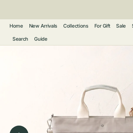
ン
ツ
に
進
Home
New Arrivals
Collections
For Gift
Sale
む
Search
Guide
フレグランス
アクセサリー
ネ
リストウォッチ
ピ
カ
バッグ
ト
リ
ファッション
シ
バ
ブ
グ
ム
ウォレット・革
バ
ー
小物
ス
ブ
ポ
ウ
ポーチ ・ メガ
ネケース・マル
ハ
扇