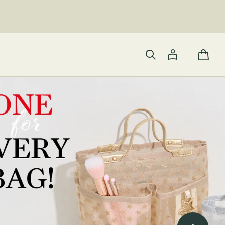
カ
ー
ト