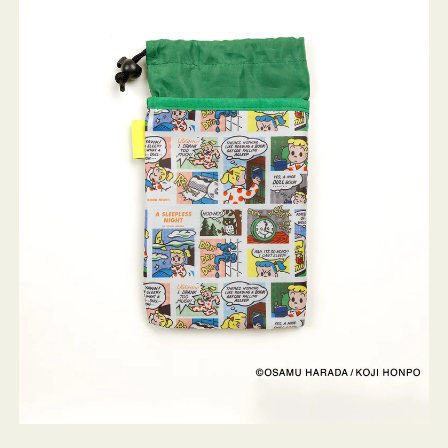
ケ
ー
ス
OSAMU
GOODS
COMIC