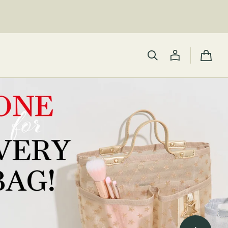
カ
ー
ト