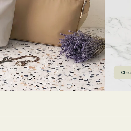
ストンバッグ
トール・ハッ
・グローブ
ュック
ガネ・サング
コバッグ・サ
ス・ルーペ
バッグ
ンカチ・ソッ
ス