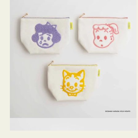
OSAMU
GOODS
キ
ャ
ン
バ
ス
サ
ガ
ラ