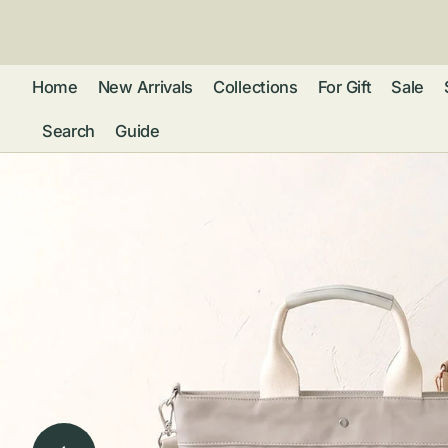
ン
ツ
に
進
Home
New Arrivals
Collections
For Gift
Sale
む
Search
Guide
フレグランス
アクセサリー
ネ
リストウォッチ
ピ
カ
バッグ
ト
リ
ファッション
シ
バ
ブ
グ
ム
ウォレット・革
バ
ー
小物
ス
ブ
ポ
ウ
ポーチ ・ メガ
ネケース・マル
ハ
扇