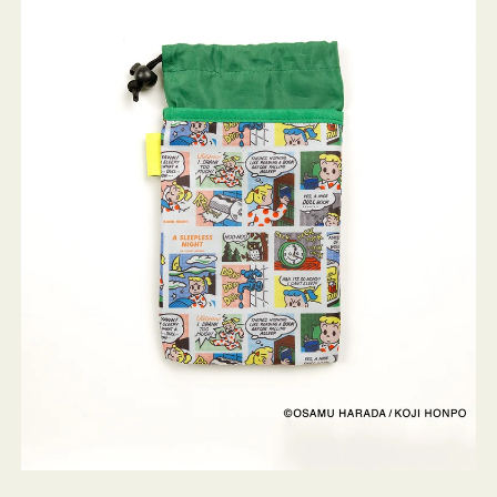
ケ
ー
ス
OSAMU
GOODS
COMIC