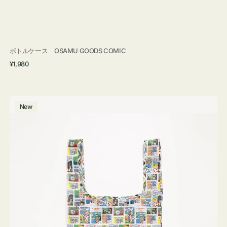
ボトルケース OSAMU GOODS COMIC
通
¥1,980
常
価
格
エ
New
コ
バ
ッ
グ
Ｓ
OSAMU
GOODS
COMIC