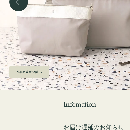
チケース他
ボ
ス
コスメ
ト
リ
ジュエリーボッ
メ
エ
クス ・ケース
ラ
ブ
インテリア
傘
ハ
ク
Check ⇁
Infomation
お届け遅延のお知らせ