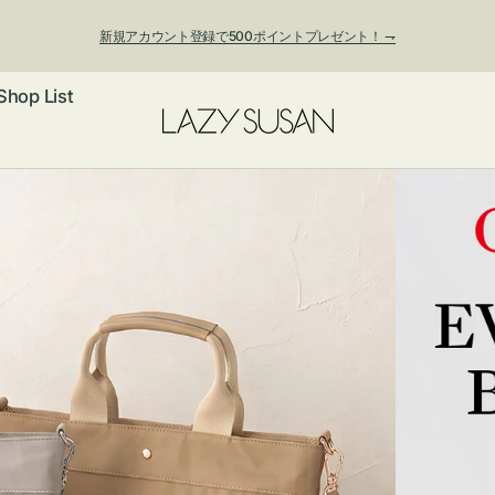
新規アカウント登録で500ポイントプレゼント！ ⇁
Shop List
ックレス
アス・イヤー
フ
ートバッグ
ング
ョルダーバッ
ッグチャー
レスレット・
・キーホルダ
ングル
マートフォン
ローチ
シェット
エア
ンドバッグ
子・ファン