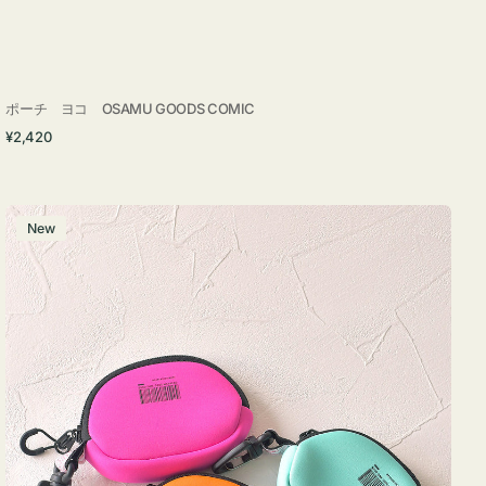
ポーチ ヨコ OSAMU GOODS COMIC
通
¥2,420
常
価
格
チ
New
ャ
ー
ム
ポ
ー
チ
WEEKEND(ER)
ク
ッ
シ