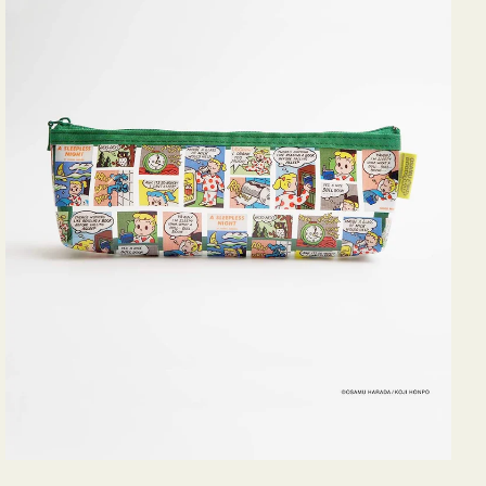
ヨ
コ
OSAMU
GOODS
COMIC